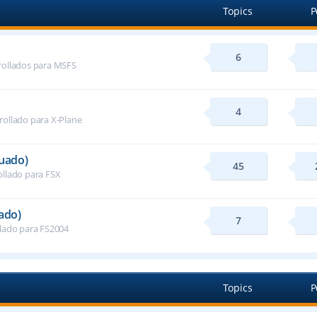
Topics
P
6
rollados para MSFS
4
rollado para X-Plane
nuado)
45
ollado para FSX
ado)
7
llado para FS2004
Topics
P