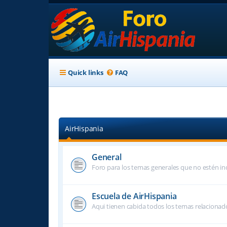
Quick links
FAQ
AirHispania
General
Foro para los temas generales que no estén inc
Escuela de AirHispania
Aqui tienen cabida todos los temas relacionado