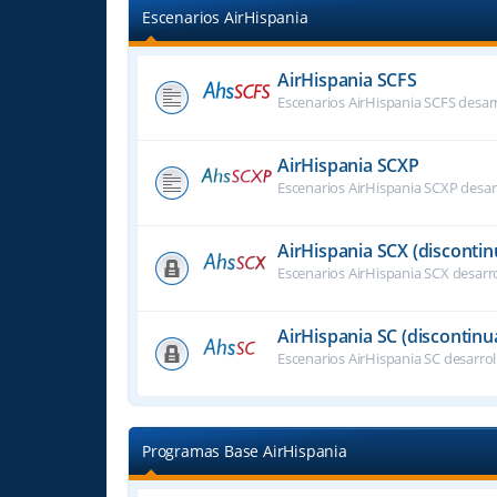
Escenarios AirHispania
AirHispania SCFS
Escenarios AirHispania SCFS desar
AirHispania SCXP
Escenarios AirHispania SCXP desar
AirHispania SCX (disconti
Escenarios AirHispania SCX desarr
AirHispania SC (discontinu
Escenarios AirHispania SC desarro
Programas Base AirHispania