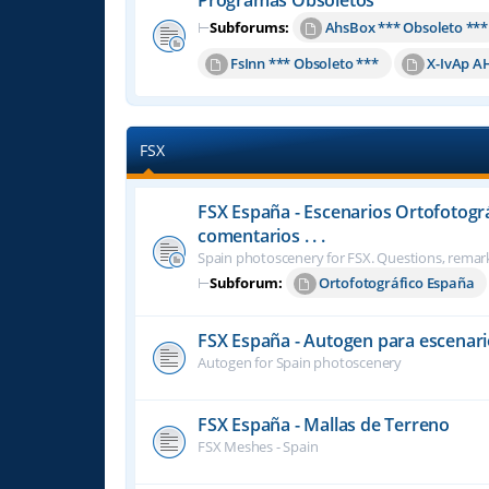
⊢
Subforums:
AhsBox *** Obsoleto ***
FsInn *** Obsoleto ***
X-IvAp A
FSX
FSX España - Escenarios Ortofotogr
comentarios . . .
Spain photoscenery for FSX. Questions, remark
⊢
Subforum:
Ortofotográfico España
FSX España - Autogen para escenari
Autogen for Spain photoscenery
FSX España - Mallas de Terreno
FSX Meshes - Spain