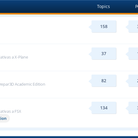
Topics
P
158
37
lativas a X-Plane
82
repar3D Academic Edition
134
lativas a FSX
tion