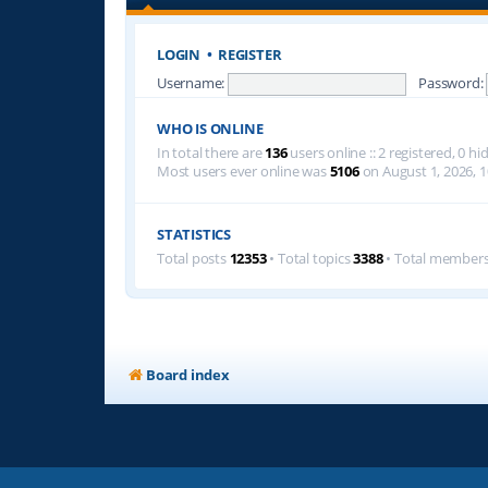
LOGIN
•
REGISTER
Username:
Password:
WHO IS ONLINE
In total there are
136
users online :: 2 registered, 0 
Most users ever online was
5106
on August 1, 2026, 1
STATISTICS
Total posts
12353
• Total topics
3388
• Total member
Board index