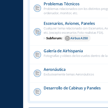
Problemas Técnicos
Problemas relacionados con los distintos progra
ordenador, monitor, etc.
Escenarios, Aviones, Paneles
Cualquier tema relacionado con Escenarios, Avi
etc. (excepto escenarios Foto-realistas FSX).
⊢
Subforum:
Airbus A350
Galería de Airhispania
Fotografías y vídeos de los vuelos dentro de la
Aeronáutica
Exclusivamente temas Aeronáuticos
Desarrollo de Cabinas y Paneles