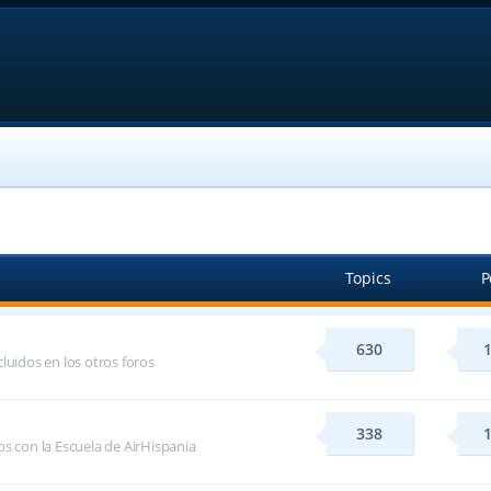
Topics
P
630
luidos en los otros foros
338
s con la Escuela de AirHispania