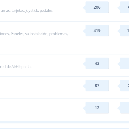
206
mas, tarjetas, joystick, pedales,
419
ones, Paneles, su instalación, problemas,
43
 red de AirHispania.
87
12