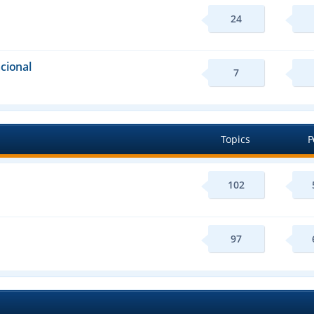
24
cional
7
Topics
P
102
97