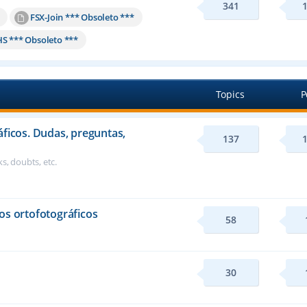
341
FSX-Join *** Obsoleto ***
HS *** Obsoleto ***
Topics
P
áficos. Dudas, preguntas,
137
s, doubts, etc.
os ortofotográficos
58
30