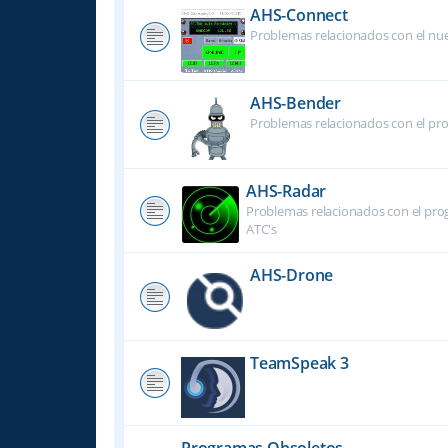
AHS-Connect
Problemas relacionados con el nu
AHS-Bender
Problemas relacionados con el pr
AHS-Radar
Problemas relacionados con el prog
ATC's
AHS-Drone
TeamSpeak 3
Programas Obsoletos