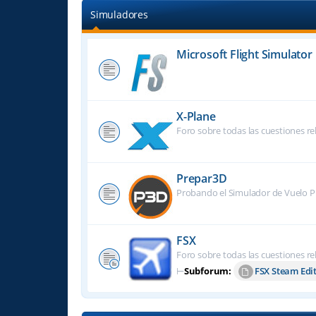
Simuladores
Microsoft Flight Simulator
X-Plane
Foro sobre todas las cuestiones re
Prepar3D
Probando el Simulador de Vuelo P
FSX
Foro sobre todas las cuestiones re
⊢
Subforum:
FSX Steam Edi