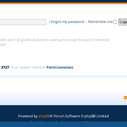
I forgot my password
|
Remember me
hidden and 134 guests (based on users active over the past 5 minutes)
0:41
s
3727
• Our newest member
Patriciamoises
Powered by
phpBB
® Forum Software © phpBB Limited
Absolution style by
Premium phpBB Styles