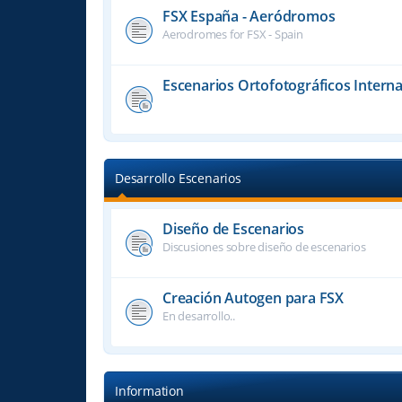
FSX España - Aeródromos
Aerodromes for FSX - Spain
Escenarios Ortofotográficos Interna
Desarrollo Escenarios
Diseño de Escenarios
Discusiones sobre diseño de escenarios
Creación Autogen para FSX
En desarrollo..
Information