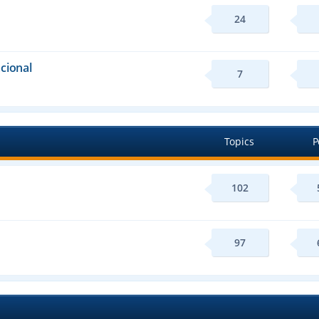
24
cional
7
Topics
P
102
97