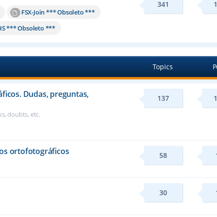
341
FSX-Join *** Obsoleto ***
HS *** Obsoleto ***
Topics
P
áficos. Dudas, preguntas,
137
s, doubts, etc.
os ortofotográficos
58
30