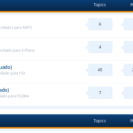
Topics
P
6
rollados para MSFS
4
rollado para X-Plane
nuado)
45
ollado para FSX
ado)
7
llado para FS2004
Topics
P