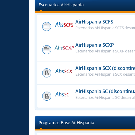
Escenarios AirHispania
AirHispania SCFS
Escenarios AirHispania SCFS desar
AirHispania SCXP
Escenarios AirHispania SCXP desar
AirHispania SCX (disconti
Escenarios AirHispania SCX desarr
AirHispania SC (discontinu
Escenarios AirHispania SC desarro
Programas Base AirHispania