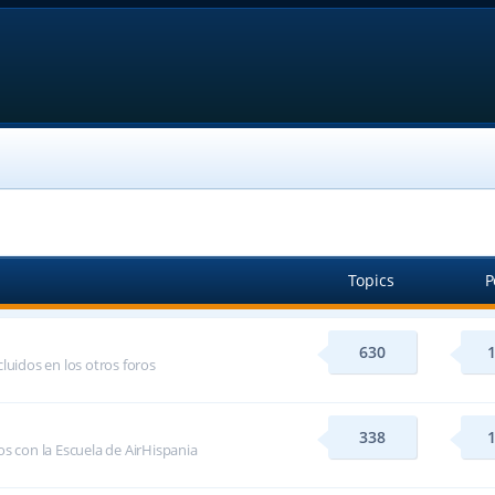
Topics
P
630
luidos en los otros foros
338
s con la Escuela de AirHispania