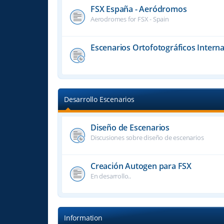
FSX España - Aeródromos
Aerodromes for FSX - Spain
Escenarios Ortofotográficos Interna
Desarrollo Escenarios
Diseño de Escenarios
Discusiones sobre diseño de escenarios
Creación Autogen para FSX
En desarrollo..
Information