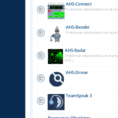
AHS-Connect
Problemas relacionados con el nu
AHS-Bender
Problemas relacionados con el pr
AHS-Radar
Problemas relacionados con el prog
ATC's
AHS-Drone
TeamSpeak 3
Programas Obsoletos