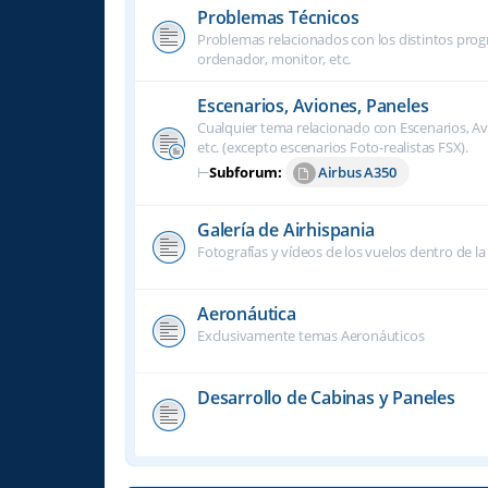
Problemas Técnicos
Problemas relacionados con los distintos progra
ordenador, monitor, etc.
Escenarios, Aviones, Paneles
Cualquier tema relacionado con Escenarios, Avi
etc. (excepto escenarios Foto-realistas FSX).
⊢
Subforum:
Airbus A350
Galería de Airhispania
Fotografías y vídeos de los vuelos dentro de la
Aeronáutica
Exclusivamente temas Aeronáuticos
Desarrollo de Cabinas y Paneles