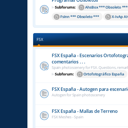
⊢
Subforums:
AhsBox *** Obsoleto ***
FsInn *** Obsoleto ***
X-IvAp A
FSX
FSX España - Escenarios Ortofotogr
comentarios . . .
Spain photoscenery for FSX. Questions, remark
⊢
Subforum:
Ortofotográfico España
FSX España - Autogen para escenari
Autogen for Spain photoscenery
FSX España - Mallas de Terreno
FSX Meshes - Spain