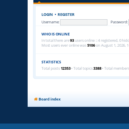
LOGIN
•
REGISTER
Username:
Password:
WHO IS ONLINE
In total there are
93
users online :: 4 registered, 0 h
Most users ever online was
5106
on August 1, 2026, 1
STATISTICS
Total posts
12353
• Total topics
3388
• Total member
Board index