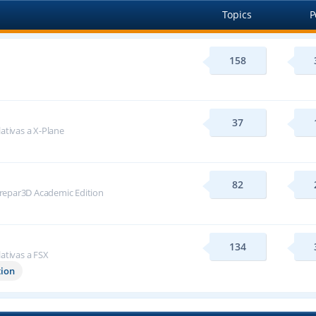
Topics
P
158
37
lativas a X-Plane
82
repar3D Academic Edition
134
lativas a FSX
tion