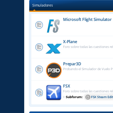
Simuladores
Microsoft Flight Simulator
X-Plane
Foro sobre todas las cuestiones re
Prepar3D
Probando el Simulador de Vuelo P
FSX
Foro sobre todas las cuestiones re
⊢
Subforum:
FSX Steam Edi