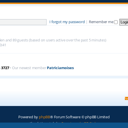
I forgot my password
|
Remember me
idden and 89 guests (based on users active over the past 5 minutes)
0:41
s
3727
• Our newest member
Patriciamoises
Powered by
phpBB
® Forum Software © phpBB Limited
Absolution style by
Premium phpBB Styles