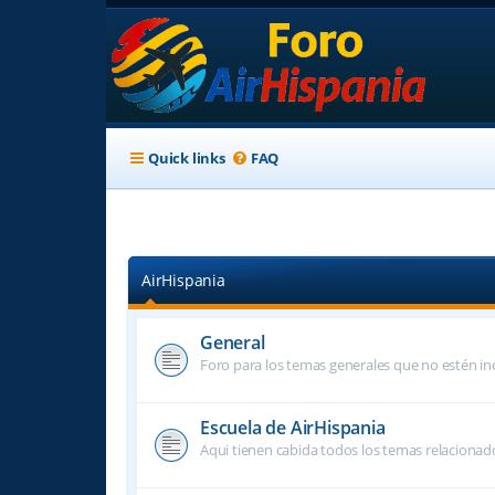
Quick links
FAQ
AirHispania
General
Foro para los temas generales que no estén inc
Escuela de AirHispania
Aqui tienen cabida todos los temas relacionado