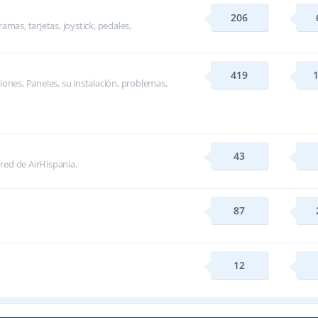
206
mas, tarjetas, joystick, pedales,
419
ones, Paneles, su instalación, problemas,
43
 red de AirHispania.
87
12