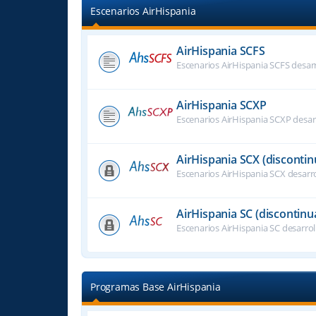
Escenarios AirHispania
AirHispania SCFS
Escenarios AirHispania SCFS desar
AirHispania SCXP
Escenarios AirHispania SCXP desar
AirHispania SCX (disconti
Escenarios AirHispania SCX desarr
AirHispania SC (discontinu
Escenarios AirHispania SC desarro
Programas Base AirHispania