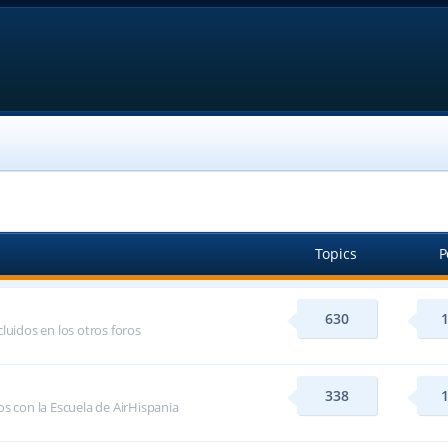
Topics
P
630
luidos en los otros foros
338
s con la Escuela de AirHispania