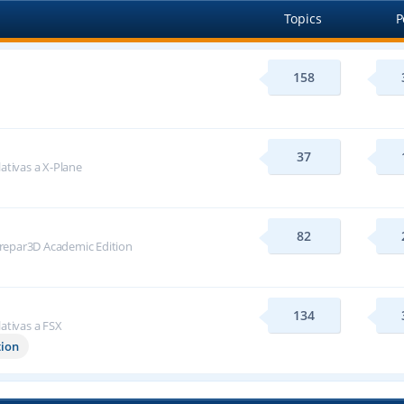
Topics
P
158
37
lativas a X-Plane
82
repar3D Academic Edition
134
lativas a FSX
tion