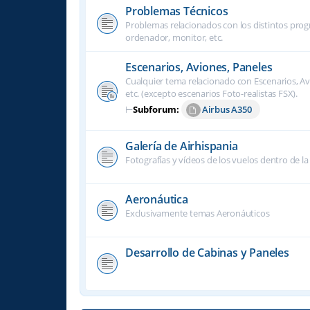
Problemas Técnicos
Problemas relacionados con los distintos progra
ordenador, monitor, etc.
Escenarios, Aviones, Paneles
Cualquier tema relacionado con Escenarios, Avi
etc. (excepto escenarios Foto-realistas FSX).
⊢
Subforum:
Airbus A350
Galería de Airhispania
Fotografías y vídeos de los vuelos dentro de la
Aeronáutica
Exclusivamente temas Aeronáuticos
Desarrollo de Cabinas y Paneles