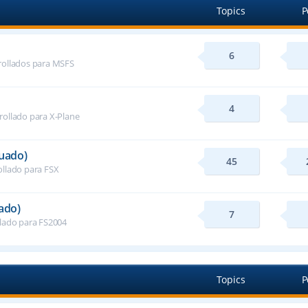
Topics
P
6
rollados para MSFS
4
rollado para X-Plane
nuado)
45
ollado para FSX
ado)
7
llado para FS2004
Topics
P