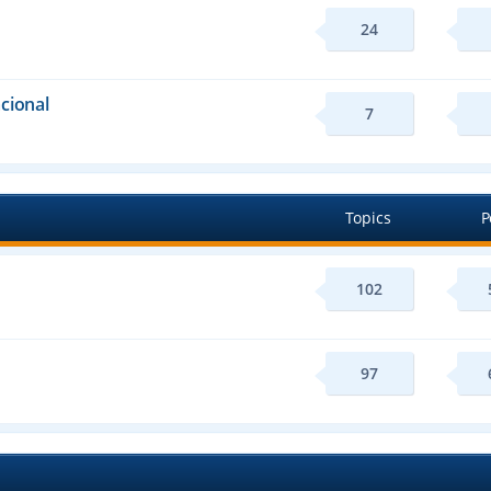
24
cional
7
Topics
P
102
97