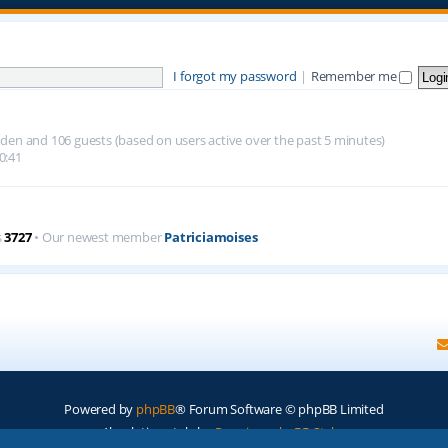
I forgot my password
|
Remember me
hidden and 106 guests (based on users active over the past 5 minutes)
0:41
s
3727
• Our newest member
Patriciamoises
Powered by
phpBB
® Forum Software © phpBB Limited
Absolution style by
Premium phpBB Styles