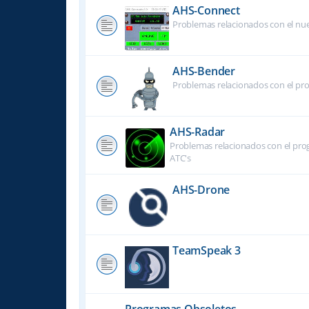
AHS-Connect
Problemas relacionados con el nu
AHS-Bender
Problemas relacionados con el pr
AHS-Radar
Problemas relacionados con el prog
ATC's
AHS-Drone
TeamSpeak 3
Programas Obsoletos