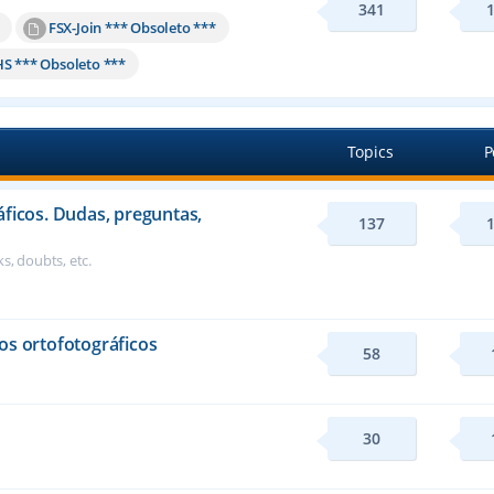
341
FSX-Join *** Obsoleto ***
HS *** Obsoleto ***
Topics
P
áficos. Dudas, preguntas,
137
s, doubts, etc.
os ortofotográficos
58
30