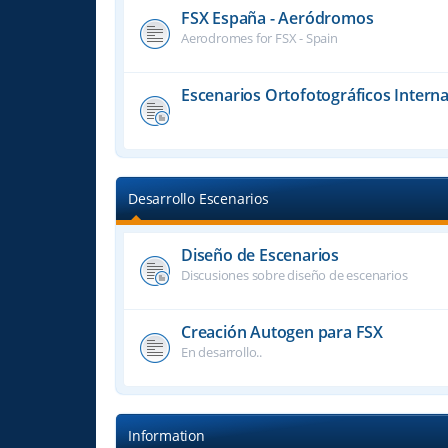
FSX España - Aeródromos
Aerodromes for FSX - Spain
Escenarios Ortofotográficos Interna
Desarrollo Escenarios
Diseño de Escenarios
Discusiones sobre diseño de escenarios
Creación Autogen para FSX
En desarrollo..
Information