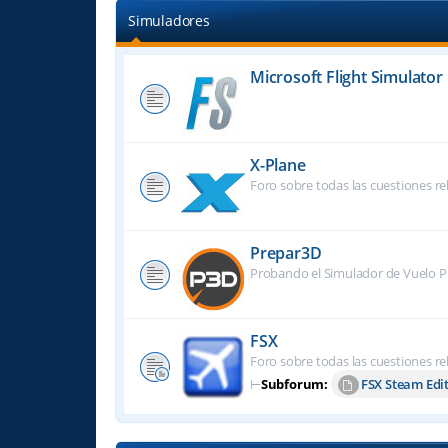
Simuladores
Microsoft Flight Simulator
X-Plane
Foro sobre todas las cuestiones re
Prepar3D
Probando el Simulador de Vuelo P
FSX
Foro sobre todas las cuestiones re
⊢
Subforum:
FSX Steam Edi