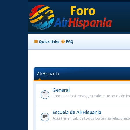
Quick links
FAQ
AirHispania
General
Foro para los temas generales que no estén inc
Escuela de AirHispania
Aqui tienen cabida todos los temas relacionado