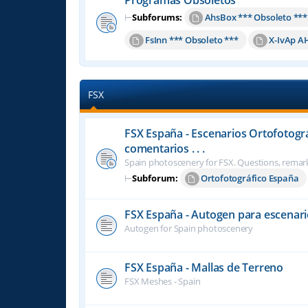
⊢
Subforums:
AhsBox *** Obsoleto ***
FsInn *** Obsoleto ***
X-IvAp A
FSX
FSX España - Escenarios Ortofotogr
comentarios . . .
Spain photoscenery for FSX. Questions, remark
⊢
Subforum:
Ortofotográfico España
FSX España - Autogen para escenari
Autogen for Spain photoscenery
FSX España - Mallas de Terreno
FSX Meshes - Spain