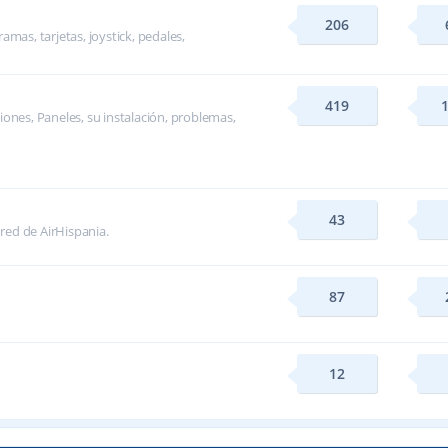
206
mas, tarjetas, joystick, pedales,
419
ones, Paneles, su instalación, problemas,
43
 red de AirHispania.
87
12