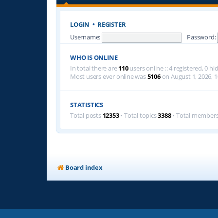
LOGIN
•
REGISTER
Username:
Password:
WHO IS ONLINE
In total there are
110
users online :: 4 registered, 0 
Most users ever online was
5106
on August 1, 2026, 1
STATISTICS
Total posts
12353
• Total topics
3388
• Total member
Board index