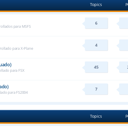
Topics
P
6
rollados para MSFS
4
rollado para X-Plane
nuado)
45
ollado para FSX
ado)
7
llado para FS2004
Topics
P