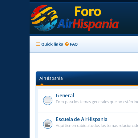
Quick links
FAQ
AirHispania
General
Foro para los temas generales que no estén inc
Escuela de AirHispania
Aqui tienen cabida todos los temas relacionado