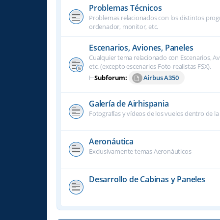
Problemas Técnicos
Problemas relacionados con los distintos progra
ordenador, monitor, etc.
Escenarios, Aviones, Paneles
Cualquier tema relacionado con Escenarios, Avi
etc. (excepto escenarios Foto-realistas FSX).
⊢
Subforum:
Airbus A350
Galería de Airhispania
Fotografías y vídeos de los vuelos dentro de la
Aeronáutica
Exclusivamente temas Aeronáuticos
Desarrollo de Cabinas y Paneles