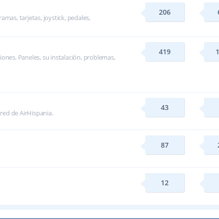
206
mas, tarjetas, joystick, pedales,
419
ones, Paneles, su instalación, problemas,
43
 red de AirHispania.
87
12