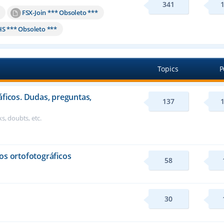
341
FSX-Join *** Obsoleto ***
HS *** Obsoleto ***
Topics
P
áficos. Dudas, preguntas,
137
s, doubts, etc.
os ortofotográficos
58
30