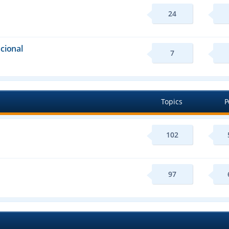
24
cional
7
Topics
P
102
97