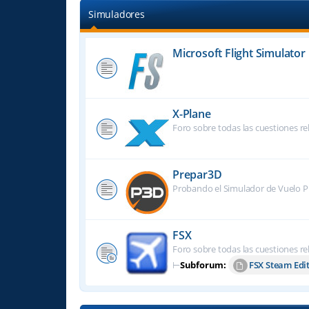
Simuladores
Microsoft Flight Simulator
X-Plane
Foro sobre todas las cuestiones re
Prepar3D
Probando el Simulador de Vuelo P
FSX
Foro sobre todas las cuestiones re
⊢
Subforum:
FSX Steam Edi