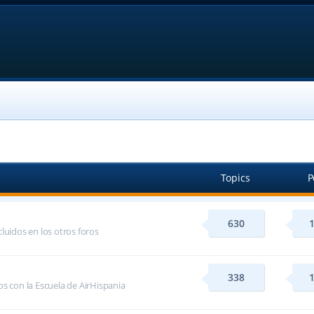
Topics
P
630
luidos en los otros foros
338
s con la Escuela de AirHispania