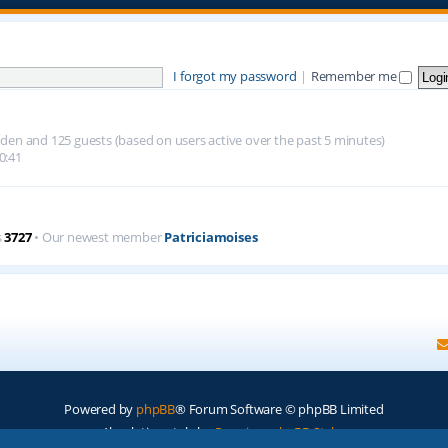
I forgot my password
|
Remember me
hidden and 125 guests (based on users active over the past 5 minutes)
0:41
s
3727
• Our newest member
Patriciamoises
Powered by
phpBB
® Forum Software © phpBB Limited
Absolution style by
Premium phpBB Styles