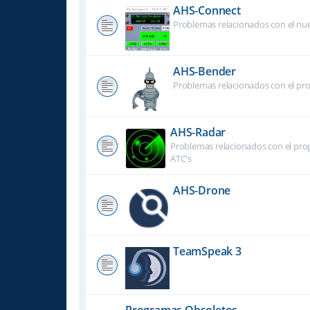
AHS-Connect
Problemas relacionados con el nu
AHS-Bender
Problemas relacionados con el pr
AHS-Radar
Problemas relacionados con el prog
ATC's
AHS-Drone
TeamSpeak 3
Programas Obsoletos