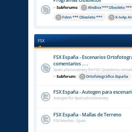
⊢
Subforums:
AhsBox *** Obsoleto ***
FsInn *** Obsoleto ***
X-IvAp A
FSX
FSX España - Escenarios Ortofotogr
comentarios . . .
Spain photoscenery for FSX. Questions, remark
⊢
Subforum:
Ortofotográfico España
FSX España - Autogen para escenari
Autogen for Spain photoscenery
FSX España - Mallas de Terreno
FSX Meshes - Spain