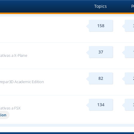
Topics
P
158
37
lativas a X-Plane
82
repar3D Academic Edition
134
lativas a FSX
tion