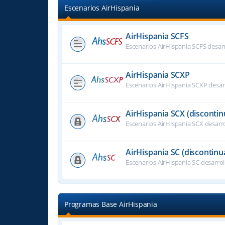
Escenarios AirHispania
AirHispania SCFS
Escenarios AirHispania SCFS desar
AirHispania SCXP
Escenarios AirHispania SCXP desar
AirHispania SCX (disconti
Escenarios AirHispania SCX desarr
AirHispania SC (discontinu
Escenarios AirHispania SC desarro
Programas Base AirHispania