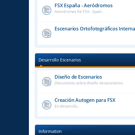
FSX España - Aeródromos
Aerodromes for FSX - Spain
Escenarios Ortofotográficos Interna
Desarrollo Escenarios
Diseño de Escenarios
Discusiones sobre diseño de escenarios
Creación Autogen para FSX
En desarrollo..
Information