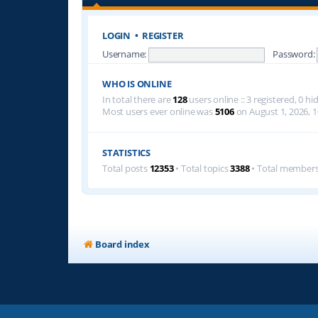
LOGIN
•
REGISTER
Username:
Password:
WHO IS ONLINE
In total there are
128
users online :: 3 registered, 0 
Most users ever online was
5106
on August 1, 2026, 1
STATISTICS
Total posts
12353
• Total topics
3388
• Total member
Board index