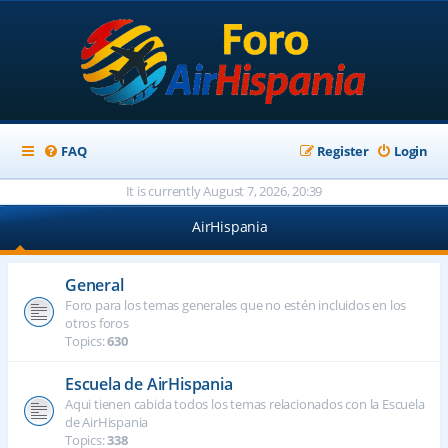
FAQ
Register
Login
It is currently August 7, 2026, 20:39
AirHispania
General
Foro para los temas generales que no estén incluidos en los
otros foros
Topics:
630
Escuela de AirHispania
Aqui tienen cabida todos los temas relacionados con la Escuela
de AirHispania
Topics:
338