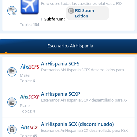
Foro sobre todas las cuestiones relativas a FSX
FSX Steam
Edition
⊢
Subforum:
Topics:
134
Escenarios AirHispania
AirHispania SCFS
Escenarios AirHispania SCFS desarrollados para
MSFS
Topics:
6
AirHispania SCXP
Escenarios AirHispania SCXP desarrollado para X-
Plane
Topics:
4
AirHispania SCX (discontinuado)
Escenarios AirHispania SCX desarrollado para FSX
Topics:
45