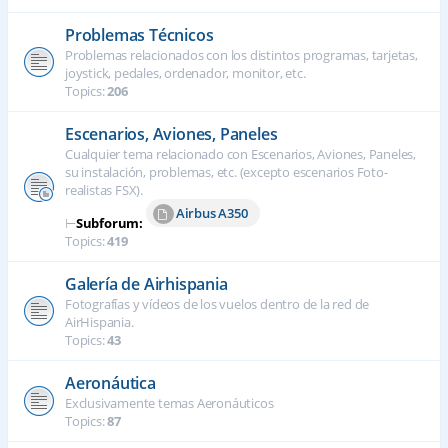
Problemas Técnicos
Problemas relacionados con los distintos programas, tarjetas,
joystick, pedales, ordenador, monitor, etc.
Topics:
206
Escenarios, Aviones, Paneles
Cualquier tema relacionado con Escenarios, Aviones, Paneles,
su instalación, problemas, etc. (excepto escenarios Foto-
realistas FSX).
Airbus A350
⊢
Subforum:
Topics:
419
Galería de Airhispania
Fotografías y vídeos de los vuelos dentro de la red de
AirHispania.
Topics:
43
Aeronáutica
Exclusivamente temas Aeronáuticos
Topics:
87