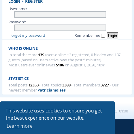
LOGIN
•
REGISTER
Username:
Password:
I forgot my password
Remember me
WHO IS ONLINE
In total there are
139
users online :: 2 registered, 0 hidden and 137
guests (based on users active over the past 5 minutes)
Most users ever online was
5106
on August 1, 2026, 10:41
STATISTICS
Total posts
12353
• Total topics
3388
• Total members
3727
• Our
newest member
Patriciamoises
This website uses cookies to ensure you get
Board index
All times are
UTC+01:00
the best experience on our website.
Learn more
Powered by
phpBB
® Forum Software © phpBB Limited