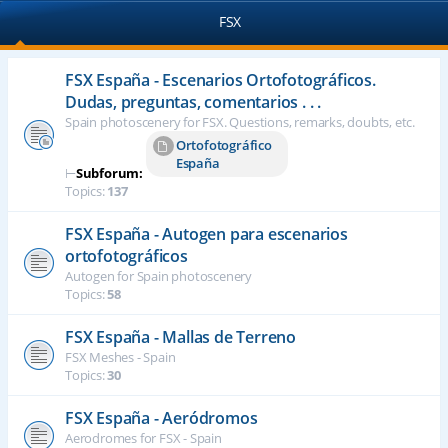
FSX
FSX España - Escenarios Ortofotográficos.
Dudas, preguntas, comentarios . . .
Spain photoscenery for FSX. Questions, remarks, doubts, etc.
Ortofotográfico
España
⊢
Subforum:
Topics:
137
FSX España - Autogen para escenarios
ortofotográficos
Autogen for Spain photoscenery
Topics:
58
FSX España - Mallas de Terreno
FSX Meshes - Spain
Topics:
30
FSX España - Aeródromos
Aerodromes for FSX - Spain