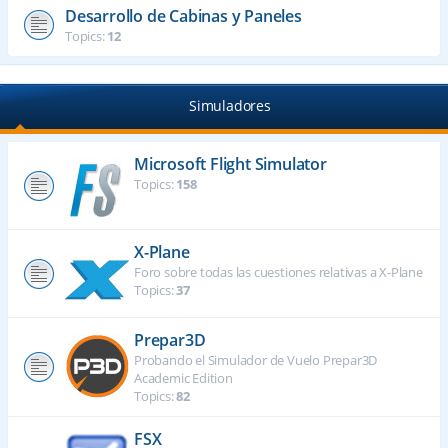
Desarrollo de Cabinas y Paneles
Topics:
12
Simuladores
Microsoft Flight Simulator
Topics:
158
X-Plane
Foro sobre todas las cuestiones relativas a X-Plane
Topics:
37
Prepar3D
Probando el Simulador de Vuelo Prepar3D
Academic Edition
Topics:
82
FSX