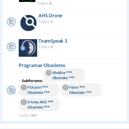
Topics:
8
AHS-Drone
Topics:
2
TeamSpeak 3
Topics:
2
Programas Obsoletos
AhsBox ***
Obsoleto ***
⊢
Subforums:
FSX-Join ***
FsInn ***
Obsoleto ***
Obsoleto ***
X-IvAp AHS ***
Obsoleto ***
Topics:
341