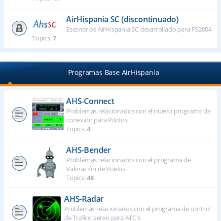
AirHispania SC (discontinuado)
Escenarios AirHispania SC desarrollado para FS2004
Topics:
7
Programas Base AirHispania
AHS-Connect
Problemas relacionados con el nuevo programa de
conexión para Pilotos
Topics:
4
AHS-Bender
Problemas relacionados con el programa de
Valoración de Vuelos
Topics:
48
AHS-Radar
Problemas relacionados con el programa de control
de Trafico aereo para ATC's