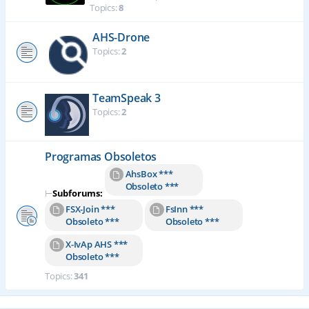
Topics:
8
AHS-Drone
Topics:
2
TeamSpeak 3
Topics:
2
Programas Obsoletos
AhsBox ***
Obsoleto ***
⊢
Subforums:
FSX-Join ***
FsInn ***
Obsoleto ***
Obsoleto ***
X-IvAp AHS ***
Obsoleto ***
Topics:
341