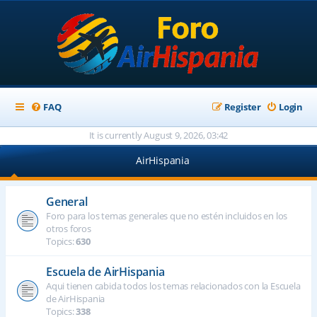
FAQ
Register
Login
It is currently August 9, 2026, 03:42
AirHispania
General
Foro para los temas generales que no estén incluidos en los
otros foros
Topics:
630
Escuela de AirHispania
Aqui tienen cabida todos los temas relacionados con la Escuela
de AirHispania
Topics:
338