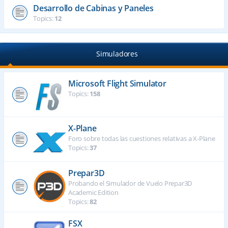
Desarrollo de Cabinas y Paneles
Topics:
12
Simuladores
Microsoft Flight Simulator
Topics:
158
X-Plane
Foro sobre todas las cuestiones relativas a X-Plane
Topics:
37
Prepar3D
Probando el Simulador de Vuelo Prepar3D
Academic Edition
Topics:
82
FSX