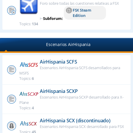
Foro sobre todas las cuestiones relativas a FSX
FSX Steam
Edition
⊢
Subforum:
Topics:
134
Escenarios AirHispania
AirHispania SCFS
Escenarios AirHispania SCFS desarrollados para
MSFS
Topics:
6
AirHispania SCXP
Escenarios AirHispania SCXP desarrollado para X-
Plane
Topics:
4
AirHispania SCX (discontinuado)
Escenarios AirHispania SCX desarrollado para FSX
Topics:
45