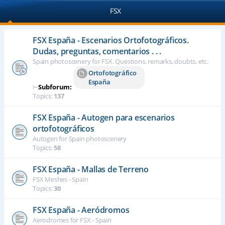
FSX
FSX España - Escenarios Ortofotográficos.
Dudas, preguntas, comentarios . . .
Spain photoscenery for FSX. Questions, remarks, doubts, etc.
Ortofotográfico
España
⊢
Subforum:
Topics:
137
FSX España - Autogen para escenarios
ortofotográficos
Autogen for Spain photoscenery
Topics:
58
FSX España - Mallas de Terreno
FSX Meshes - Spain
Topics:
30
FSX España - Aeródromos
Aerodromes for FSX - Spain