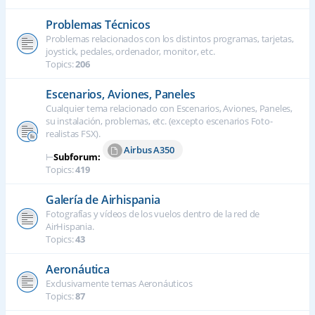
Problemas Técnicos
Problemas relacionados con los distintos programas, tarjetas,
joystick, pedales, ordenador, monitor, etc.
Topics:
206
Escenarios, Aviones, Paneles
Cualquier tema relacionado con Escenarios, Aviones, Paneles,
su instalación, problemas, etc. (excepto escenarios Foto-
realistas FSX).
Airbus A350
⊢
Subforum:
Topics:
419
Galería de Airhispania
Fotografías y vídeos de los vuelos dentro de la red de
AirHispania.
Topics:
43
Aeronáutica
Exclusivamente temas Aeronáuticos
Topics:
87