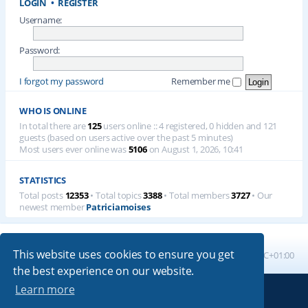
LOGIN
•
REGISTER
Username:
Password:
I forgot my password
Remember me
WHO IS ONLINE
In total there are
125
users online :: 4 registered, 0 hidden and 121
guests (based on users active over the past 5 minutes)
Most users ever online was
5106
on August 1, 2026, 10:41
STATISTICS
Total posts
12353
• Total topics
3388
• Total members
3727
• Our
newest member
Patriciamoises
This website uses cookies to ensure you get
Board index
All times are
UTC+01:00
the best experience on our website.
Learn more
Powered by
phpBB
® Forum Software © phpBB Limited