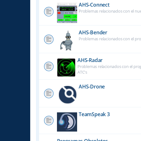
AHS-Connect
Problemas relacionados con el nu
AHS-Bender
Problemas relacionados con el pr
AHS-Radar
Problemas relacionados con el prog
ATC's
AHS-Drone
TeamSpeak 3
Programas Obsoletos