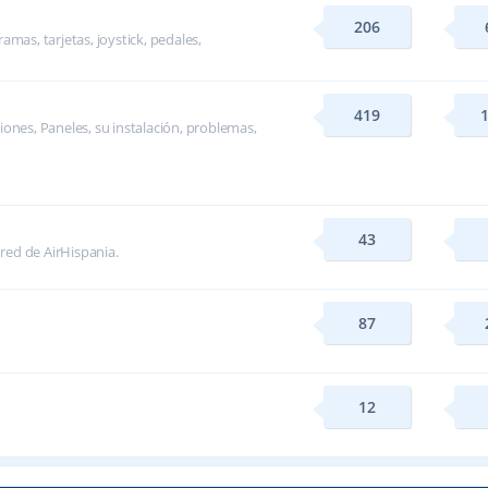
206
mas, tarjetas, joystick, pedales,
419
ones, Paneles, su instalación, problemas,
43
 red de AirHispania.
87
12