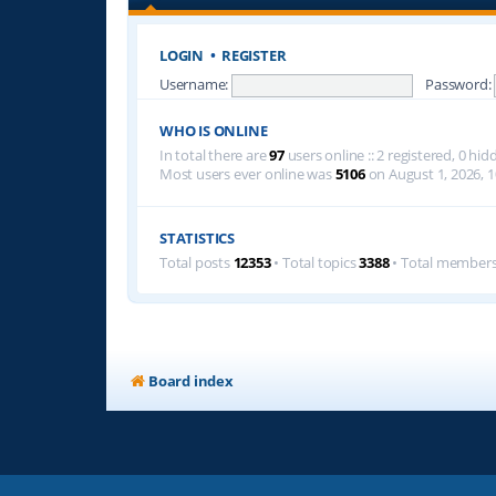
LOGIN
•
REGISTER
Username:
Password:
WHO IS ONLINE
In total there are
97
users online :: 2 registered, 0 h
Most users ever online was
5106
on August 1, 2026, 1
STATISTICS
Total posts
12353
• Total topics
3388
• Total member
Board index