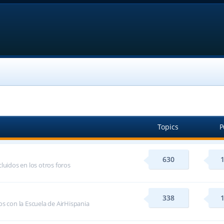
Topics
P
630
luidos en los otros foros
338
s con la Escuela de AirHispania