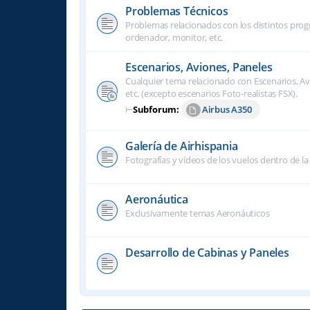
Problemas Técnicos
Problemas relacionados con los distintos progra
ordenador, monitor, etc.
Escenarios, Aviones, Paneles
Cualquier tema relacionado con Escenarios, Avi
etc. (excepto escenarios Foto-realistas FSX).
⊢
Subforum:
Airbus A350
Galería de Airhispania
Fotografías y vídeos de los vuelos dentro de la
Aeronáutica
Exclusivamente temas Aeronáuticos
Desarrollo de Cabinas y Paneles