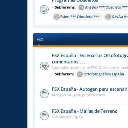
⊢
Subforums:
AhsBox *** Obsoleto ***
FsInn *** Obsoleto ***
X-IvAp A
FSX
FSX España - Escenarios Ortofotogr
comentarios . . .
Spain photoscenery for FSX. Questions, remark
⊢
Subforum:
Ortofotográfico España
FSX España - Autogen para escenari
Autogen for Spain photoscenery
FSX España - Mallas de Terreno
FSX Meshes - Spain