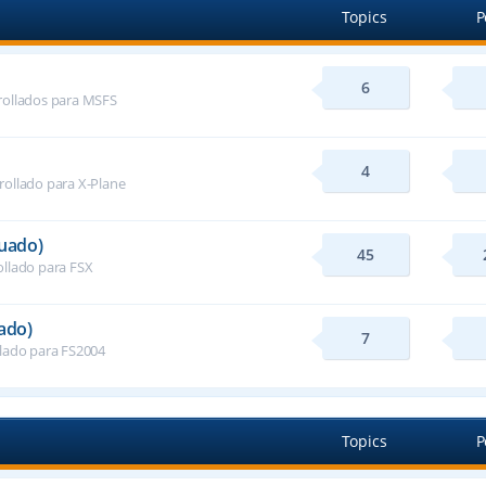
Topics
P
6
rollados para MSFS
4
rollado para X-Plane
nuado)
45
ollado para FSX
ado)
7
llado para FS2004
Topics
P