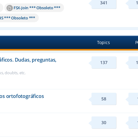
341
FSX-Join *** Obsoleto ***
HS *** Obsoleto ***
Topics
P
áficos. Dudas, preguntas,
137
s, doubts, etc.
os ortofotográficos
58
30