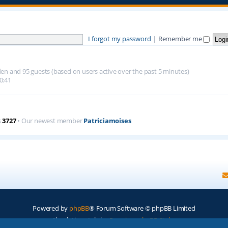
I forgot my password
|
Remember me
idden and 95 guests (based on users active over the past 5 minutes)
0:41
s
3727
• Our newest member
Patriciamoises
Powered by
phpBB
® Forum Software © phpBB Limited
Absolution style by
Premium phpBB Styles