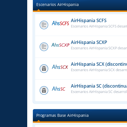
Escenarios AirHispania
AirHispania SCFS
Escenarios AirHispania SCFS desar
AirHispania SCXP
Escenarios AirHispania SCXP desar
AirHispania SCX (disconti
Escenarios AirHispania SCX desarr
AirHispania SC (discontinu
Escenarios AirHispania SC desarro
Programas Base AirHispania