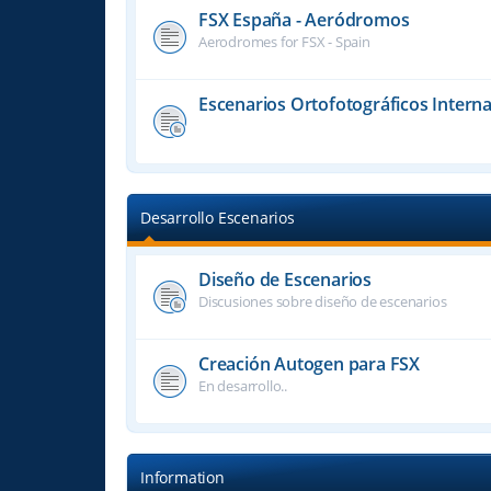
FSX España - Aeródromos
Aerodromes for FSX - Spain
Escenarios Ortofotográficos Interna
Desarrollo Escenarios
Diseño de Escenarios
Discusiones sobre diseño de escenarios
Creación Autogen para FSX
En desarrollo..
Information