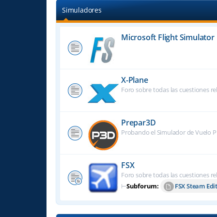
Simuladores
Microsoft Flight Simulator
X-Plane
Foro sobre todas las cuestiones re
Prepar3D
Probando el Simulador de Vuelo P
FSX
Foro sobre todas las cuestiones re
⊢
Subforum:
FSX Steam Edi