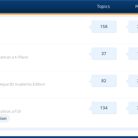
Topics
P
158
37
lativas a X-Plane
82
repar3D Academic Edition
134
lativas a FSX
tion