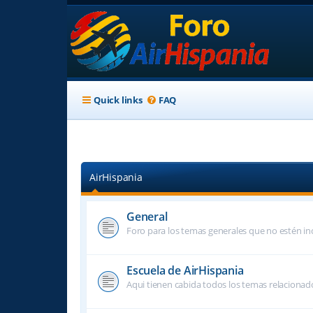
Quick links
FAQ
AirHispania
General
Foro para los temas generales que no estén inc
Escuela de AirHispania
Aqui tienen cabida todos los temas relacionado