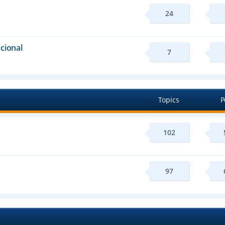
24
cional
7
Topics
P
102
97