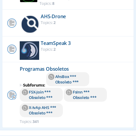
Topics:
8
AHS-Drone
Topics:
2
TeamSpeak 3
Topics:
2
Programas Obsoletos
AhsBox ***
Obsoleto ***
⊢
Subforums:
FSX-Join ***
FsInn ***
Obsoleto ***
Obsoleto ***
X-IvAp AHS ***
Obsoleto ***
Topics:
341