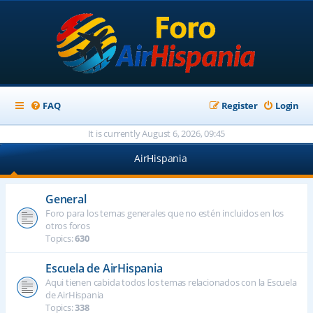
FAQ
Register
Login
It is currently August 6, 2026, 09:45
AirHispania
General
Foro para los temas generales que no estén incluidos en los
otros foros
Topics:
630
Escuela de AirHispania
Aqui tienen cabida todos los temas relacionados con la Escuela
de AirHispania
Topics:
338