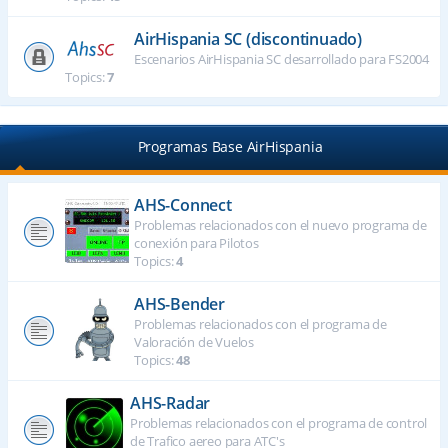
AirHispania SC (discontinuado)
Escenarios AirHispania SC desarrollado para FS2004
Topics:
7
Programas Base AirHispania
AHS-Connect
Problemas relacionados con el nuevo programa de
conexión para Pilotos
Topics:
4
AHS-Bender
Problemas relacionados con el programa de
Valoración de Vuelos
Topics:
48
AHS-Radar
Problemas relacionados con el programa de control
de Trafico aereo para ATC's