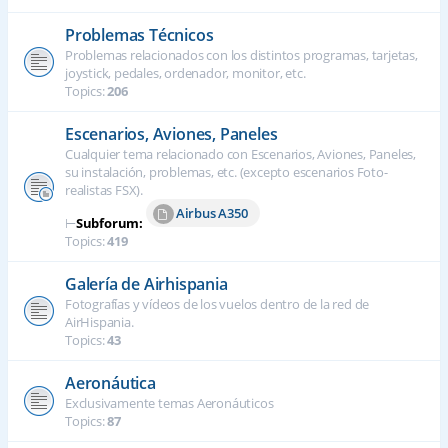
Problemas Técnicos
Problemas relacionados con los distintos programas, tarjetas,
joystick, pedales, ordenador, monitor, etc.
Topics:
206
Escenarios, Aviones, Paneles
Cualquier tema relacionado con Escenarios, Aviones, Paneles,
su instalación, problemas, etc. (excepto escenarios Foto-
realistas FSX).
Airbus A350
⊢
Subforum:
Topics:
419
Galería de Airhispania
Fotografías y vídeos de los vuelos dentro de la red de
AirHispania.
Topics:
43
Aeronáutica
Exclusivamente temas Aeronáuticos
Topics:
87