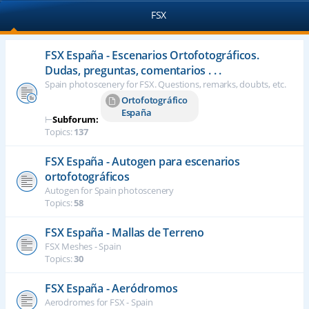
FSX
FSX España - Escenarios Ortofotográficos.
Dudas, preguntas, comentarios . . .
Spain photoscenery for FSX. Questions, remarks, doubts, etc.
Ortofotográfico
España
⊢
Subforum:
Topics:
137
FSX España - Autogen para escenarios
ortofotográficos
Autogen for Spain photoscenery
Topics:
58
FSX España - Mallas de Terreno
FSX Meshes - Spain
Topics:
30
FSX España - Aeródromos
Aerodromes for FSX - Spain