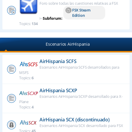
Foro sobre todas las cuestiones relativas a FSX
FSX Steam
Edition
⊢
Subforum:
Topics:
134
Escenarios AirHispania
AirHispania SCFS
Escenarios AirHispania SCFS desarrollados para
MSFS
Topics:
6
AirHispania SCXP
Escenarios AirHispania SCXP desarrollado para X-
Plane
Topics:
4
AirHispania SCX (discontinuado)
Escenarios AirHispania SCX desarrollado para FSX
Topics:
45