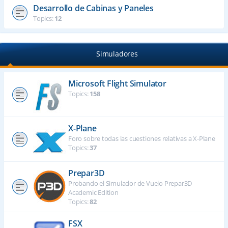
Desarrollo de Cabinas y Paneles
Topics:
12
Simuladores
Microsoft Flight Simulator
Topics:
158
X-Plane
Foro sobre todas las cuestiones relativas a X-Plane
Topics:
37
Prepar3D
Probando el Simulador de Vuelo Prepar3D
Academic Edition
Topics:
82
FSX