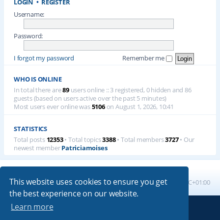
LOGIN
•
REGISTER
Username:
Password:
I forgot my password
Remember me
WHO IS ONLINE
In total there are
89
users online :: 3 registered, 0 hidden and 86
guests (based on users active over the past 5 minutes)
Most users ever online was
5106
on August 1, 2026, 10:41
STATISTICS
Total posts
12353
• Total topics
3388
• Total members
3727
• Our
newest member
Patriciamoises
This website uses cookies to ensure you get
Board index
All times are
UTC+01:00
the best experience on our website.
Learn more
Powered by
phpBB
® Forum Software © phpBB Limited