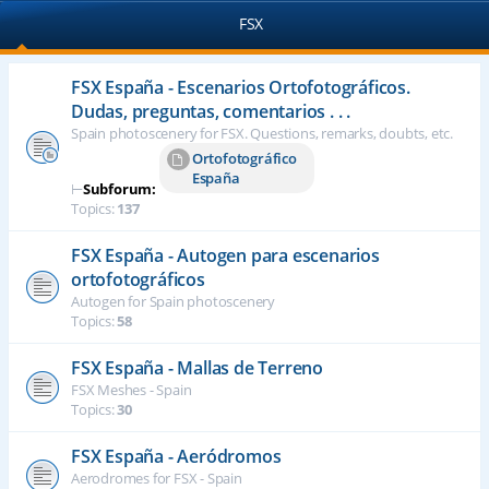
FSX
FSX España - Escenarios Ortofotográficos.
Dudas, preguntas, comentarios . . .
Spain photoscenery for FSX. Questions, remarks, doubts, etc.
Ortofotográfico
España
⊢
Subforum:
Topics:
137
FSX España - Autogen para escenarios
ortofotográficos
Autogen for Spain photoscenery
Topics:
58
FSX España - Mallas de Terreno
FSX Meshes - Spain
Topics:
30
FSX España - Aeródromos
Aerodromes for FSX - Spain