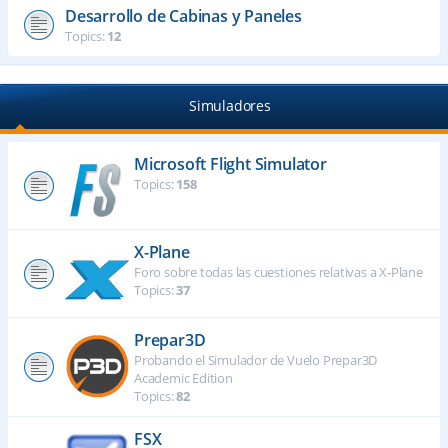
Desarrollo de Cabinas y Paneles
Topics:
12
Simuladores
Microsoft Flight Simulator
Topics:
158
X-Plane
Foro sobre todas las cuestiones relativas a X-Plane
Topics:
37
Prepar3D
Probando el Simulador de Vuelo Prepar3D
Academic Edition
Topics:
82
FSX