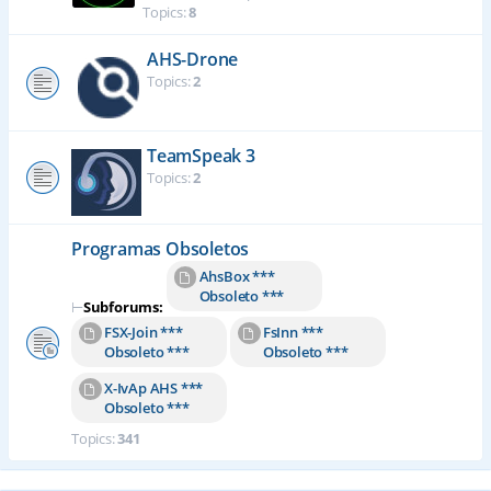
Topics:
8
AHS-Drone
Topics:
2
TeamSpeak 3
Topics:
2
Programas Obsoletos
AhsBox ***
Obsoleto ***
⊢
Subforums:
FSX-Join ***
FsInn ***
Obsoleto ***
Obsoleto ***
X-IvAp AHS ***
Obsoleto ***
Topics:
341