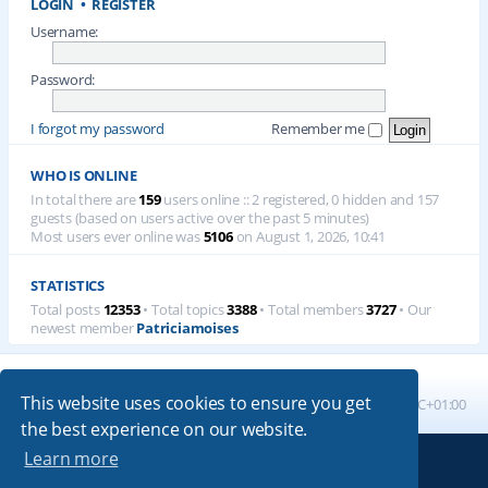
LOGIN
•
REGISTER
Username:
Password:
I forgot my password
Remember me
WHO IS ONLINE
In total there are
159
users online :: 2 registered, 0 hidden and 157
guests (based on users active over the past 5 minutes)
Most users ever online was
5106
on August 1, 2026, 10:41
STATISTICS
Total posts
12353
• Total topics
3388
• Total members
3727
• Our
newest member
Patriciamoises
This website uses cookies to ensure you get
Board index
All times are
UTC+01:00
the best experience on our website.
Learn more
Powered by
phpBB
® Forum Software © phpBB Limited