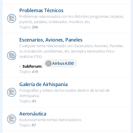
Problemas Técnicos
Problemas relacionados con los distintos programas, tarjetas,
joystick, pedales, ordenador, monitor, etc.
Topics:
206
Escenarios, Aviones, Paneles
Cualquier tema relacionado con Escenarios, Aviones, Paneles,
su instalación, problemas, etc. (excepto escenarios Foto-
realistas FSX).
Airbus A350
⊢
Subforum:
Topics:
419
Galería de Airhispania
Fotografías y vídeos de los vuelos dentro de la red de
AirHispania.
Topics:
43
Aeronáutica
Exclusivamente temas Aeronáuticos
Topics:
87