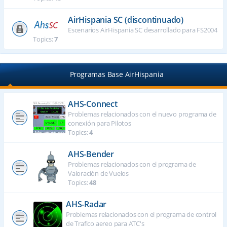
AirHispania SC (discontinuado)
Escenarios AirHispania SC desarrollado para FS2004
Topics:
7
Programas Base AirHispania
AHS-Connect
Problemas relacionados con el nuevo programa de
conexión para Pilotos
Topics:
4
AHS-Bender
Problemas relacionados con el programa de
Valoración de Vuelos
Topics:
48
AHS-Radar
Problemas relacionados con el programa de control
de Trafico aereo para ATC's