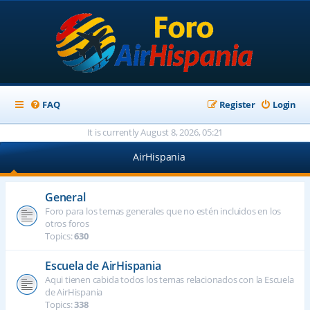
FAQ
Register
Login
It is currently August 8, 2026, 05:21
AirHispania
General
Foro para los temas generales que no estén incluidos en los
otros foros
Topics:
630
Escuela de AirHispania
Aqui tienen cabida todos los temas relacionados con la Escuela
de AirHispania
Topics:
338