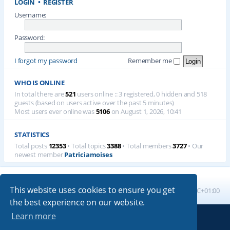
LOGIN
•
REGISTER
Username:
Password:
I forgot my password
Remember me
WHO IS ONLINE
In total there are
521
users online :: 3 registered, 0 hidden and 518
guests (based on users active over the past 5 minutes)
Most users ever online was
5106
on August 1, 2026, 10:41
STATISTICS
Total posts
12353
• Total topics
3388
• Total members
3727
• Our
newest member
Patriciamoises
This website uses cookies to ensure you get
Board index
All times are
UTC+01:00
the best experience on our website.
Learn more
Powered by
phpBB
® Forum Software © phpBB Limited