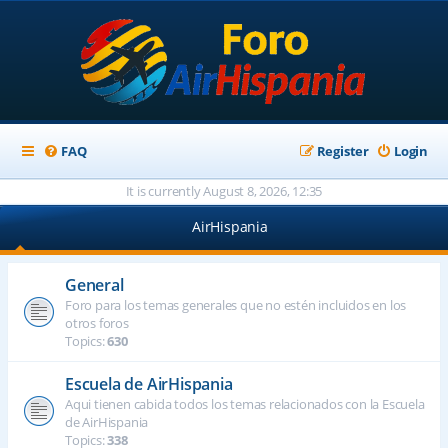
FAQ
Register
Login
It is currently August 8, 2026, 12:35
AirHispania
General
Foro para los temas generales que no estén incluidos en los
otros foros
Topics:
630
Escuela de AirHispania
Aqui tienen cabida todos los temas relacionados con la Escuela
de AirHispania
Topics:
338