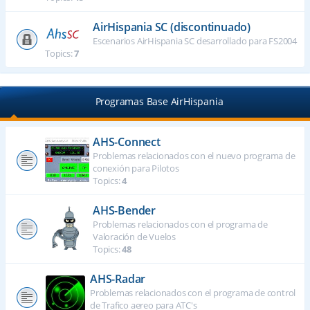
AirHispania SC (discontinuado)
Escenarios AirHispania SC desarrollado para FS2004
Topics:
7
Programas Base AirHispania
AHS-Connect
Problemas relacionados con el nuevo programa de
conexión para Pilotos
Topics:
4
AHS-Bender
Problemas relacionados con el programa de
Valoración de Vuelos
Topics:
48
AHS-Radar
Problemas relacionados con el programa de control
de Trafico aereo para ATC's