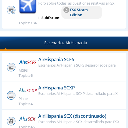
Foro sobre todas las cuestiones relativas a FSX
FSX Steam
Edition
⊢
Subforum:
Topics:
134
Escenarios AirHispania
AirHispania SCFS
Escenarios AirHispania SCFS desarrollados para
MSFS
Topics:
6
AirHispania SCXP
Escenarios AirHispania SCXP desarrollado para X-
Plane
Topics:
4
AirHispania SCX (discontinuado)
Escenarios AirHispania SCX desarrollado para FSX
Topics:
45