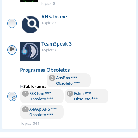
Topics:
8
AHS-Drone
Topics:
2
TeamSpeak 3
Topics:
2
Programas Obsoletos
AhsBox ***
Obsoleto ***
⊢
Subforums:
FSX-Join ***
FsInn ***
Obsoleto ***
Obsoleto ***
X-IvAp AHS ***
Obsoleto ***
Topics:
341