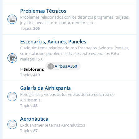
Problemas Técnicos
Problemas relacionados con los distintos programas, tarjetas,
joystick, pedales, ordenador, monitor, etc.
Topics:
206
Escenarios, Aviones, Paneles
Cualquier tema relacionado con Escenarios, Aviones, Paneles,
su instalación, problemas, etc. (excepto escenarios Foto-
realistas FSX).
Airbus A350
⊢
Subforum:
Topics:
419
Galería de Airhispania
Fotografías y vídeos de los vuelos dentro de la red de
AirHispania.
Topics:
43
Aeronáutica
Exclusivamente temas Aeronáuticos
Topics:
87