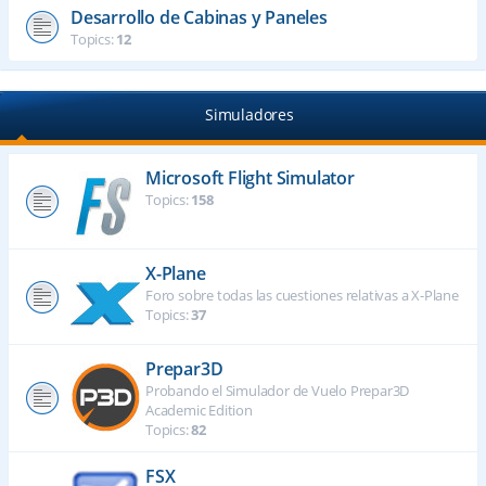
Desarrollo de Cabinas y Paneles
Topics:
12
Simuladores
Microsoft Flight Simulator
Topics:
158
X-Plane
Foro sobre todas las cuestiones relativas a X-Plane
Topics:
37
Prepar3D
Probando el Simulador de Vuelo Prepar3D
Academic Edition
Topics:
82
FSX