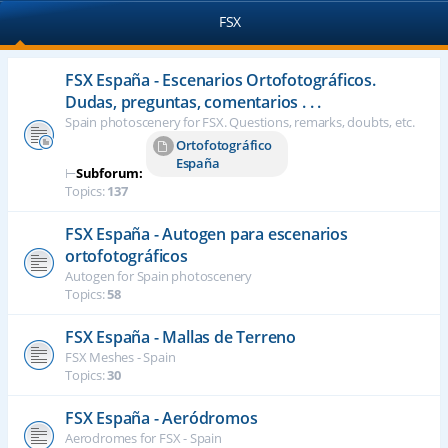
FSX
FSX España - Escenarios Ortofotográficos.
Dudas, preguntas, comentarios . . .
Spain photoscenery for FSX. Questions, remarks, doubts, etc.
Ortofotográfico
España
⊢
Subforum:
Topics:
137
FSX España - Autogen para escenarios
ortofotográficos
Autogen for Spain photoscenery
Topics:
58
FSX España - Mallas de Terreno
FSX Meshes - Spain
Topics:
30
FSX España - Aeródromos
Aerodromes for FSX - Spain