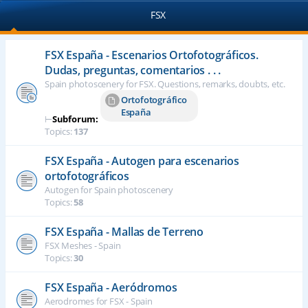
FSX
FSX España - Escenarios Ortofotográficos.
Dudas, preguntas, comentarios . . .
Spain photoscenery for FSX. Questions, remarks, doubts, etc.
Ortofotográfico
España
⊢
Subforum:
Topics:
137
FSX España - Autogen para escenarios
ortofotográficos
Autogen for Spain photoscenery
Topics:
58
FSX España - Mallas de Terreno
FSX Meshes - Spain
Topics:
30
FSX España - Aeródromos
Aerodromes for FSX - Spain