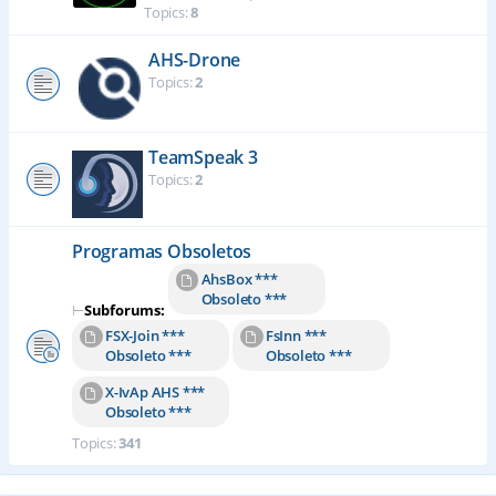
Topics:
8
AHS-Drone
Topics:
2
TeamSpeak 3
Topics:
2
Programas Obsoletos
AhsBox ***
Obsoleto ***
⊢
Subforums:
FSX-Join ***
FsInn ***
Obsoleto ***
Obsoleto ***
X-IvAp AHS ***
Obsoleto ***
Topics:
341