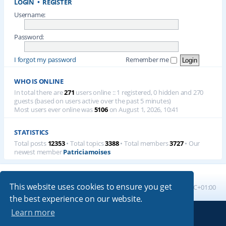
LOGIN
•
REGISTER
Username:
Password:
I forgot my password
Remember me
WHO IS ONLINE
In total there are
271
users online :: 1 registered, 0 hidden and 270
guests (based on users active over the past 5 minutes)
Most users ever online was
5106
on August 1, 2026, 10:41
STATISTICS
Total posts
12353
• Total topics
3388
• Total members
3727
• Our
newest member
Patriciamoises
This website uses cookies to ensure you get
Board index
All times are
UTC+01:00
the best experience on our website.
Learn more
Powered by
phpBB
® Forum Software © phpBB Limited