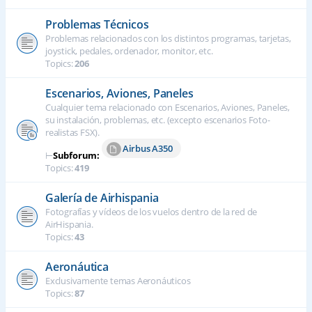
Problemas Técnicos
Problemas relacionados con los distintos programas, tarjetas,
joystick, pedales, ordenador, monitor, etc.
Topics:
206
Escenarios, Aviones, Paneles
Cualquier tema relacionado con Escenarios, Aviones, Paneles,
su instalación, problemas, etc. (excepto escenarios Foto-
realistas FSX).
Airbus A350
⊢
Subforum:
Topics:
419
Galería de Airhispania
Fotografías y vídeos de los vuelos dentro de la red de
AirHispania.
Topics:
43
Aeronáutica
Exclusivamente temas Aeronáuticos
Topics:
87