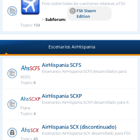
Foro sobre todas las cuestiones relativas a FSX
FSX Steam
Edition
⊢
Subforum:
Topics:
134
Escenarios AirHispania
AirHispania SCFS
Escenarios AirHispania SCFS desarrollados para
MSFS
Topics:
6
AirHispania SCXP
Escenarios AirHispania SCXP desarrollado para X-
Plane
Topics:
4
AirHispania SCX (discontinuado)
Escenarios AirHispania SCX desarrollado para FSX
Topics:
45