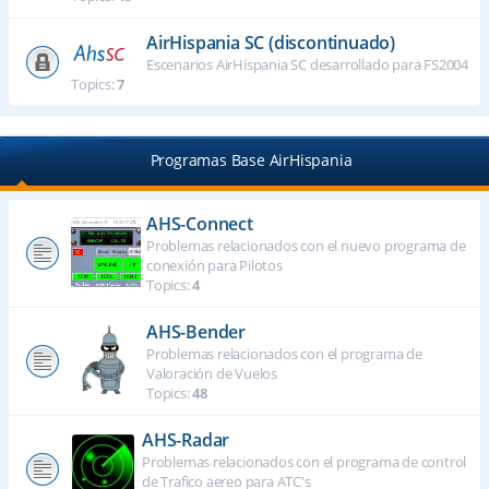
AirHispania SC (discontinuado)
Escenarios AirHispania SC desarrollado para FS2004
Topics:
7
Programas Base AirHispania
AHS-Connect
Problemas relacionados con el nuevo programa de
conexión para Pilotos
Topics:
4
AHS-Bender
Problemas relacionados con el programa de
Valoración de Vuelos
Topics:
48
AHS-Radar
Problemas relacionados con el programa de control
de Trafico aereo para ATC's