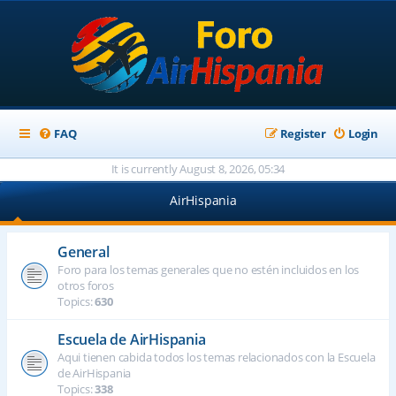
FAQ
Register
Login
It is currently August 8, 2026, 05:34
AirHispania
General
Foro para los temas generales que no estén incluidos en los
otros foros
Topics:
630
Escuela de AirHispania
Aqui tienen cabida todos los temas relacionados con la Escuela
de AirHispania
Topics:
338