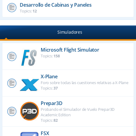
Desarrollo de Cabinas y Paneles
Topics:
12
Simuladores
Microsoft Flight Simulator
Topics:
158
X-Plane
Foro sobre todas las cuestiones relativas a X-Plane
Topics:
37
Prepar3D
Probando el Simulador de Vuelo Prepar3D
Academic Edition
Topics:
82
FSX