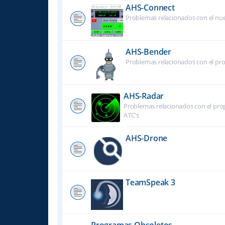
AHS-Connect
Problemas relacionados con el nu
AHS-Bender
Problemas relacionados con el pr
AHS-Radar
Problemas relacionados con el prog
ATC's
AHS-Drone
TeamSpeak 3
Programas Obsoletos