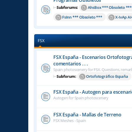
⊢
Subforums:
AhsBox *** Obsoleto ***
FsInn *** Obsoleto ***
X-IvAp A
FSX
FSX España - Escenarios Ortofotogr
comentarios . . .
Spain photoscenery for FSX. Questions, remark
⊢
Subforum:
Ortofotográfico España
FSX España - Autogen para escenari
Autogen for Spain photoscenery
FSX España - Mallas de Terreno
FSX Meshes - Spain