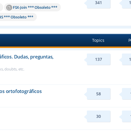
341
FSX-Join *** Obsoleto ***
HS *** Obsoleto ***
Topics
P
áficos. Dudas, preguntas,
137
s, doubts, etc.
os ortofotográficos
58
30