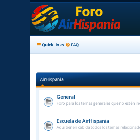
Quick links
FAQ
AirHispania
General
Foro para los temas generales que no estén inc
Escuela de AirHispania
Aqui tienen cabida todos los temas relacionado