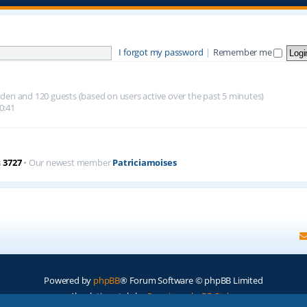
I forgot my password
|
Remember me
hidden and 120 guests (based on users active over the past 5 minutes)
0:41
s
3727
• Our newest member
Patriciamoises
Powered by
phpBB
® Forum Software © phpBB Limited
Absolution style by
Premium phpBB Styles