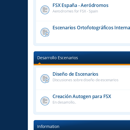
FSX España - Aeródromos
Aerodromes for FSX - Spain
Escenarios Ortofotográficos Interna
Desarrollo Escenarios
Diseño de Escenarios
Discusiones sobre diseño de escenarios
Creación Autogen para FSX
En desarrollo..
Information