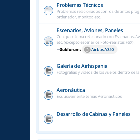
Problemas Técnicos
Problemas relacionados con los distintos progra
ordenador, monitor, etc.
Escenarios, Aviones, Paneles
Cualquier tema relacionado con Escenarios, Avi
etc. (excepto escenarios Foto-realistas FSX).
⊢
Subforum:
Airbus A350
Galería de Airhispania
Fotografías y vídeos de los vuelos dentro de la
Aeronáutica
Exclusivamente temas Aeronáuticos
Desarrollo de Cabinas y Paneles