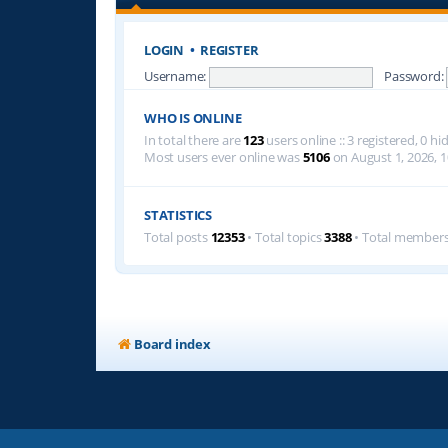
LOGIN
•
REGISTER
Username:
Password:
WHO IS ONLINE
In total there are
123
users online :: 3 registered, 0 
Most users ever online was
5106
on August 1, 2026, 1
STATISTICS
Total posts
12353
• Total topics
3388
• Total member
Board index