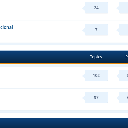
24
cional
7
Topics
P
102
97