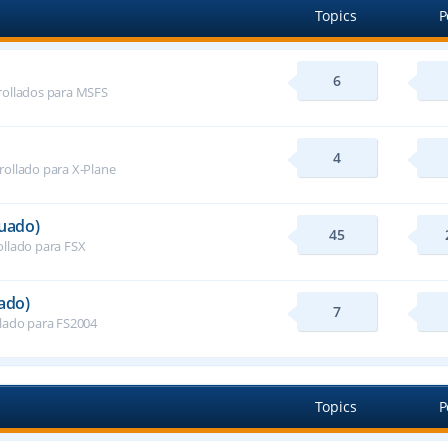
Topics
P
6
rollados para MSFS
4
rollado para X-Plane
nuado)
45
ollado para FSX
ado)
7
llado para FS2004
Topics
P