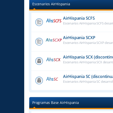
Escenarios AirHispania
AirHispania SCFS
Escenarios AirHispania SCFS desar
AirHispania SCXP
Escenarios AirHispania SCXP desar
AirHispania SCX (disconti
Escenarios AirHispania SCX desarr
AirHispania SC (discontinu
Escenarios AirHispania SC desarro
Programas Base AirHispania