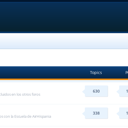
Topics
P
630
luidos en los otros foros
338
s con la Escuela de AirHispania