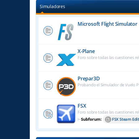
Simuladores
Microsoft Flight Simulator
X-Plane
Foro sobre todas las cuestiones re
Prepar3D
Probando el Simulador de Vuelo P
FSX
Foro sobre todas las cuestiones re
⊢
Subforum:
FSX Steam Edi