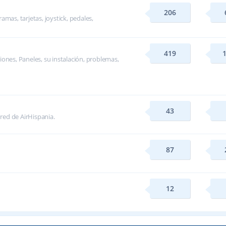
206
mas, tarjetas, joystick, pedales,
419
ones, Paneles, su instalación, problemas,
43
 red de AirHispania.
87
12