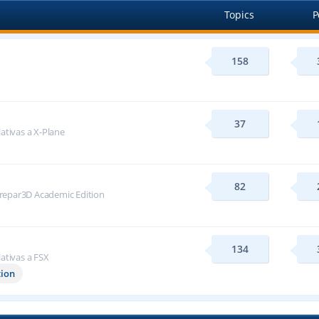
Topics
P
158
37
lativas a X-Plane
82
repar3D Academic Edition
134
lativas a FSX
tion