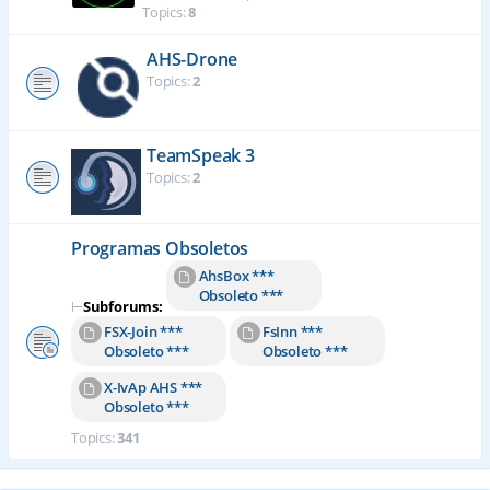
Topics:
8
AHS-Drone
Topics:
2
TeamSpeak 3
Topics:
2
Programas Obsoletos
AhsBox ***
Obsoleto ***
⊢
Subforums:
FSX-Join ***
FsInn ***
Obsoleto ***
Obsoleto ***
X-IvAp AHS ***
Obsoleto ***
Topics:
341