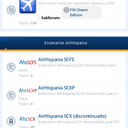
Foro sobre todas las cuestiones relativas a FSX
FSX Steam
Edition
⊢
Subforum:
Topics:
134
Escenarios AirHispania
AirHispania SCFS
Escenarios AirHispania SCFS desarrollados para
MSFS
Topics:
6
AirHispania SCXP
Escenarios AirHispania SCXP desarrollado para X-
Plane
Topics:
4
AirHispania SCX (discontinuado)
Escenarios AirHispania SCX desarrollado para FSX
Topics:
45