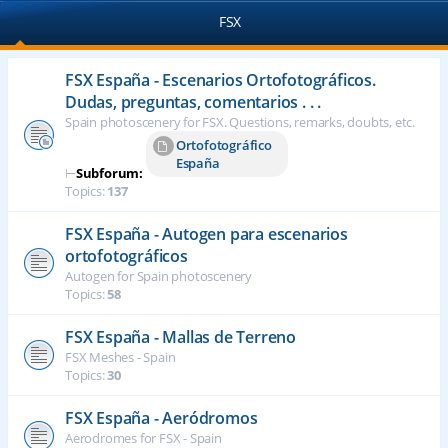
FSX
FSX España - Escenarios Ortofotográficos.
Dudas, preguntas, comentarios . . .
Spain photoscenery for FSX. Questions, remarks, doubts, etc.
Ortofotográfico
España
⊢
Subforum:
Topics:
137
FSX España - Autogen para escenarios
ortofotográficos
Autogen for Spain photoscenery
Topics:
58
FSX España - Mallas de Terreno
FSX Meshes - Spain
Topics:
30
FSX España - Aeródromos
Aerodromes for FSX - Spain