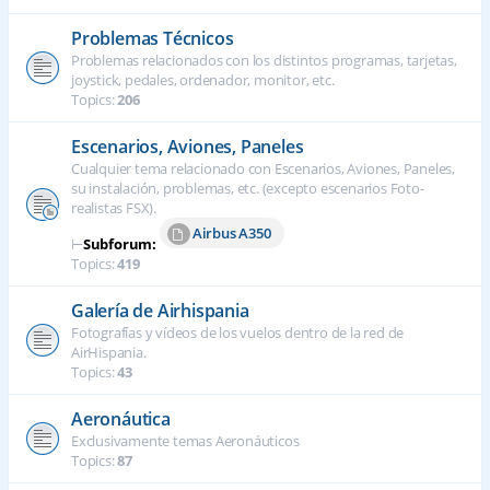
Problemas Técnicos
Problemas relacionados con los distintos programas, tarjetas,
joystick, pedales, ordenador, monitor, etc.
Topics:
206
Escenarios, Aviones, Paneles
Cualquier tema relacionado con Escenarios, Aviones, Paneles,
su instalación, problemas, etc. (excepto escenarios Foto-
realistas FSX).
Airbus A350
⊢
Subforum:
Topics:
419
Galería de Airhispania
Fotografías y vídeos de los vuelos dentro de la red de
AirHispania.
Topics:
43
Aeronáutica
Exclusivamente temas Aeronáuticos
Topics:
87