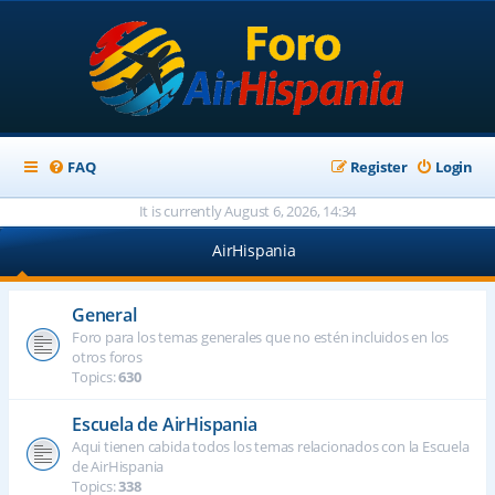
FAQ
Register
Login
It is currently August 6, 2026, 14:34
AirHispania
General
Foro para los temas generales que no estén incluidos en los
otros foros
Topics:
630
Escuela de AirHispania
Aqui tienen cabida todos los temas relacionados con la Escuela
de AirHispania
Topics:
338