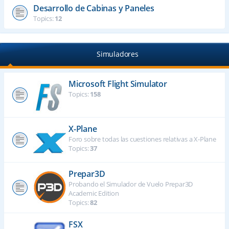
Desarrollo de Cabinas y Paneles
Topics:
12
Simuladores
Microsoft Flight Simulator
Topics:
158
X-Plane
Foro sobre todas las cuestiones relativas a X-Plane
Topics:
37
Prepar3D
Probando el Simulador de Vuelo Prepar3D
Academic Edition
Topics:
82
FSX