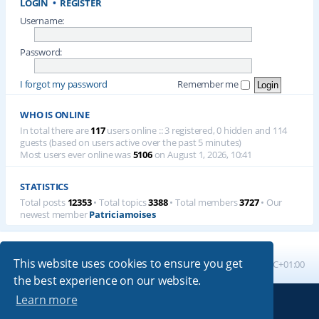
LOGIN
•
REGISTER
Username:
Password:
I forgot my password
Remember me
WHO IS ONLINE
In total there are
117
users online :: 3 registered, 0 hidden and 114
guests (based on users active over the past 5 minutes)
Most users ever online was
5106
on August 1, 2026, 10:41
STATISTICS
Total posts
12353
• Total topics
3388
• Total members
3727
• Our
newest member
Patriciamoises
This website uses cookies to ensure you get
Board index
All times are
UTC+01:00
the best experience on our website.
Learn more
Powered by
phpBB
® Forum Software © phpBB Limited