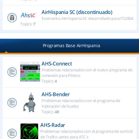
AirHispania SC (discontinuado)
Escenarios AirHispania SC desarrollado para FS2004
Topics:
7
Programas Base AirHispania
AHS-Connect
Problemas relacionados con el nuevo programa de
conexión para Pilotos
Topics:
4
AHS-Bender
Problemas relacionados con el programa de
Valoración de Vuelos
Topics:
48
AHS-Radar
Problemas relacionados con el programa de control
de Trafico aereo para ATC's