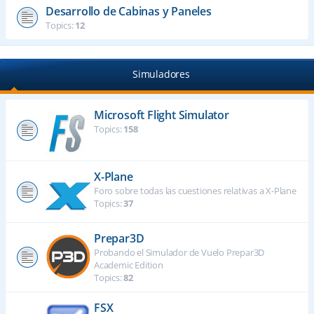
Desarrollo de Cabinas y Paneles
Topics:
12
Simuladores
Microsoft Flight Simulator
Topics:
158
X-Plane
Foro sobre todas las cuestiones relativas a X-Plane
Topics:
37
Prepar3D
Probando el Simulador de Vuelo Prepar3D
Academic Edition
Topics:
82
FSX