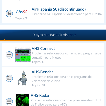
AirHispania SC (discontinuado)
Escenarios AirHispania SC desarrollado para FS2004
Topics:
7
Programas Base AirHispania
AHS-Connect
Problemas relacionados con el nuevo programa de
conexión para Pilotos
Topics:
4
AHS-Bender
Problemas relacionados con el programa de
Valoración de Vuelos
Topics:
48
AHS-Radar
Problemas relacionados con el programa de control
de Trafico aereo para ATC's