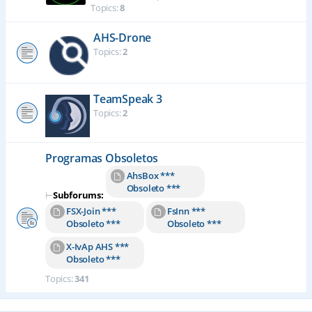
Topics:
8
AHS-Drone
Topics:
2
TeamSpeak 3
Topics:
2
Programas Obsoletos
AhsBox ***
Obsoleto ***
⊢
Subforums:
FSX-Join ***
FsInn ***
Obsoleto ***
Obsoleto ***
X-IvAp AHS ***
Obsoleto ***
Topics:
341