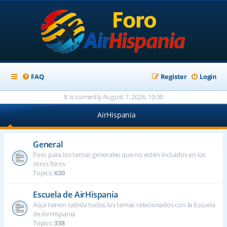
FAQ
Register
Login
It is currently August 7, 2026, 10:50
AirHispania
General
Foro para los temas generales que no estén incluidos en los
otros foros
Topics:
630
Escuela de AirHispania
Aqui tienen cabida todos los temas relacionados con la Escuela
de AirHispania
Topics:
338