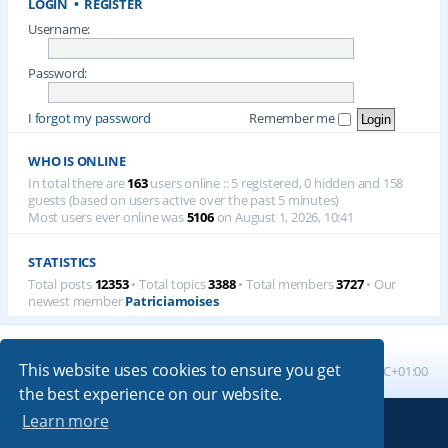
LOGIN
•
REGISTER
Username:
Password:
I forgot my password
Remember me
WHO IS ONLINE
In total there are
163
users online :: 5 registered, 0 hidden and 158
guests (based on users active over the past 5 minutes)
Most users ever online was
5106
on August 1, 2026, 10:41
STATISTICS
Total posts
12353
• Total topics
3388
• Total members
3727
• Our
newest member
Patriciamoises
This website uses cookies to ensure you get
Board index
All times are
UTC+01:00
the best experience on our website.
Learn more
Powered by
phpBB
® Forum Software © phpBB Limited