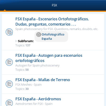
FSX
FSX España - Escenarios Ortofotográficos.
Dudas, preguntas, comentarios . . .
Spain photoscenery for FSX. Questions, remarks, doubts, etc.
Ortofotográfico
España
⊢
Subforum:
Topics:
137
FSX España - Autogen para escenarios
ortofotográficos
Autogen for Spain photoscenery
Topics:
58
FSX España - Mallas de Terreno
FSX Meshes - Spain
Topics:
30
FSX España - Aeródromos
Aerodromes for FSX - Spain