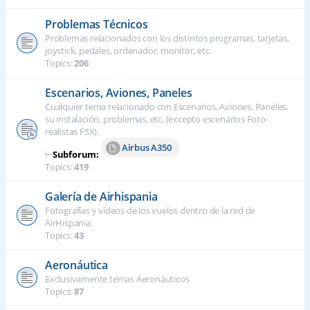
Problemas Técnicos
Problemas relacionados con los distintos programas, tarjetas,
joystick, pedales, ordenador, monitor, etc.
Topics:
206
Escenarios, Aviones, Paneles
Cualquier tema relacionado con Escenarios, Aviones, Paneles,
su instalación, problemas, etc. (excepto escenarios Foto-
realistas FSX).
Airbus A350
⊢
Subforum:
Topics:
419
Galería de Airhispania
Fotografías y vídeos de los vuelos dentro de la red de
AirHispania.
Topics:
43
Aeronáutica
Exclusivamente temas Aeronáuticos
Topics:
87