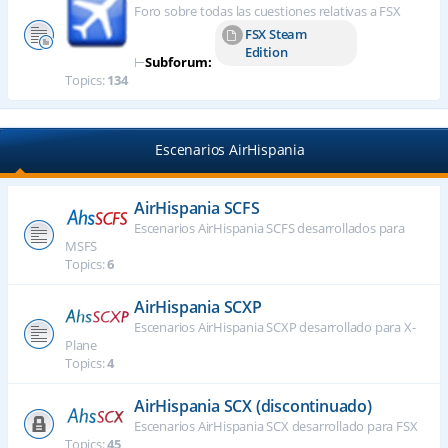
Foro sobre todas las cuestiones relativas a FSX
FSX Steam
Edition
⊢
Subforum:
Topics:
134
Escenarios AirHispania
AirHispania SCFS
Escenarios AirHispania SCFS desarrollados para
MSFS
Topics:
6
AirHispania SCXP
Escenarios AirHispania SCXP desarrollado para X-
Plane
Topics:
4
AirHispania SCX (discontinuado)
Escenarios AirHispania SCX desarrollado para FSX
Topics:
45