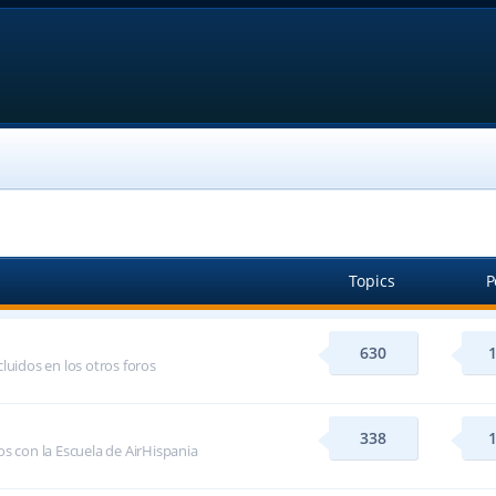
Topics
P
630
luidos en los otros foros
338
s con la Escuela de AirHispania