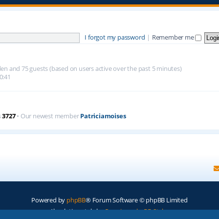
I forgot my password
|
Remember me
idden and 75 guests (based on users active over the past 5 minutes)
0:41
s
3727
• Our newest member
Patriciamoises
Powered by
phpBB
® Forum Software © phpBB Limited
Absolution style by
Premium phpBB Styles