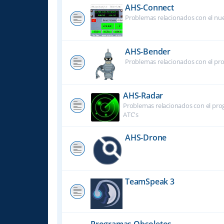
AHS-Connect
Problemas relacionados con el nu
AHS-Bender
Problemas relacionados con el pr
AHS-Radar
Problemas relacionados con el prog
ATC's
AHS-Drone
TeamSpeak 3
Programas Obsoletos