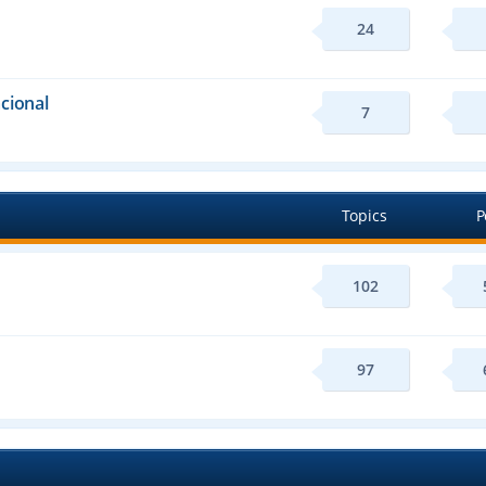
24
cional
7
Topics
P
102
97