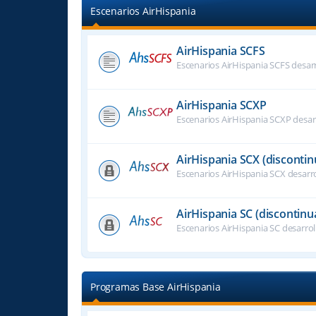
Escenarios AirHispania
AirHispania SCFS
Escenarios AirHispania SCFS desar
AirHispania SCXP
Escenarios AirHispania SCXP desar
AirHispania SCX (disconti
Escenarios AirHispania SCX desarr
AirHispania SC (discontinu
Escenarios AirHispania SC desarro
Programas Base AirHispania