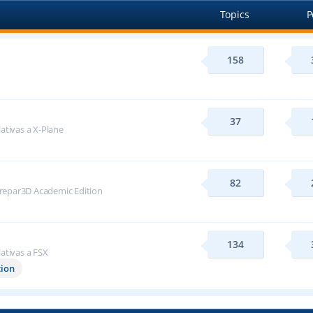
Topics
P
158
37
lativas a X-Plane
82
repar3D Academic Edition
134
lativas a FSX
tion