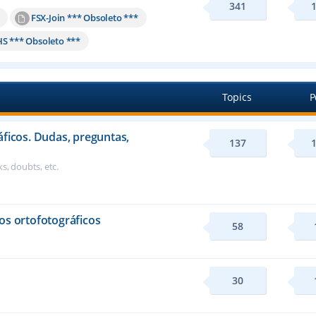
341
FSX-Join *** Obsoleto ***
HS *** Obsoleto ***
Topics
P
áficos. Dudas, preguntas,
137
s, doubts, etc.
os ortofotográficos
58
30