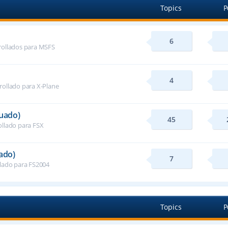
Topics
P
6
rollados para MSFS
4
rollado para X-Plane
nuado)
45
ollado para FSX
ado)
7
llado para FS2004
Topics
P