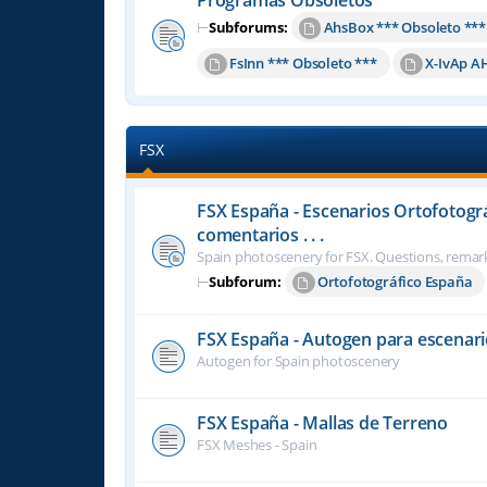
⊢
Subforums:
AhsBox *** Obsoleto ***
FsInn *** Obsoleto ***
X-IvAp A
FSX
FSX España - Escenarios Ortofotogr
comentarios . . .
Spain photoscenery for FSX. Questions, remark
⊢
Subforum:
Ortofotográfico España
FSX España - Autogen para escenari
Autogen for Spain photoscenery
FSX España - Mallas de Terreno
FSX Meshes - Spain