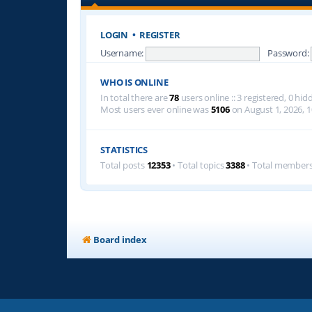
LOGIN
•
REGISTER
Username:
Password:
WHO IS ONLINE
In total there are
78
users online :: 3 registered, 0 h
Most users ever online was
5106
on August 1, 2026, 1
STATISTICS
Total posts
12353
• Total topics
3388
• Total member
Board index