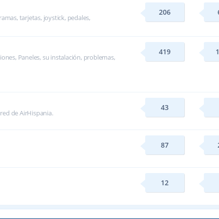
206
mas, tarjetas, joystick, pedales,
419
ones, Paneles, su instalación, problemas,
43
 red de AirHispania.
87
12