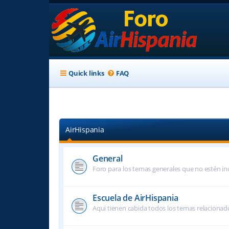
Quick links
FAQ
AirHispania
General
Foro para los temas generales que no estén inc
Escuela de AirHispania
Aqui tienen cabida todos los temas relacionado