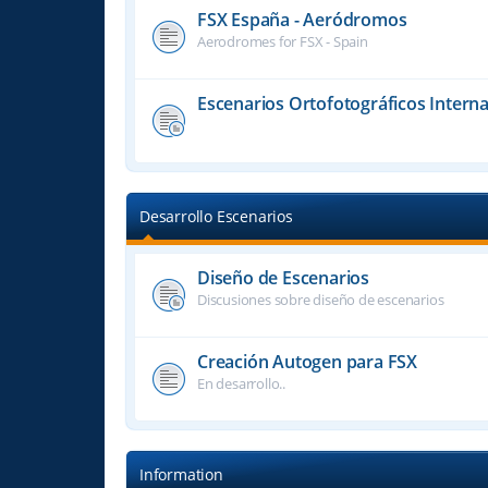
FSX España - Aeródromos
Aerodromes for FSX - Spain
Escenarios Ortofotográficos Interna
Desarrollo Escenarios
Diseño de Escenarios
Discusiones sobre diseño de escenarios
Creación Autogen para FSX
En desarrollo..
Information