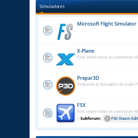
Simuladores
Microsoft Flight Simulator
X-Plane
Foro sobre todas las cuestiones re
Prepar3D
Probando el Simulador de Vuelo P
FSX
Foro sobre todas las cuestiones re
⊢
Subforum:
FSX Steam Edi