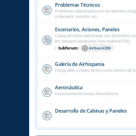
Problemas Técnicos
Problemas relacionados con los distintos progra
ordenador, monitor, etc.
Escenarios, Aviones, Paneles
Cualquier tema relacionado con Escenarios, Avi
etc. (excepto escenarios Foto-realistas FSX).
⊢
Subforum:
Airbus A350
Galería de Airhispania
Fotografías y vídeos de los vuelos dentro de la
Aeronáutica
Exclusivamente temas Aeronáuticos
Desarrollo de Cabinas y Paneles