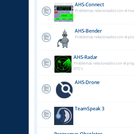
AHS-Connect
Problemas relacionados con el nu
AHS-Bender
Problemas relacionados con el pr
AHS-Radar
Problemas relacionados con el prog
ATC's
AHS-Drone
TeamSpeak 3
Programas Obsoletos