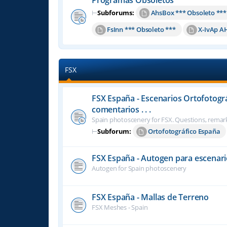
⊢
Subforums:
AhsBox *** Obsoleto ***
FsInn *** Obsoleto ***
X-IvAp A
FSX
FSX España - Escenarios Ortofotogr
comentarios . . .
Spain photoscenery for FSX. Questions, remark
⊢
Subforum:
Ortofotográfico España
FSX España - Autogen para escenari
Autogen for Spain photoscenery
FSX España - Mallas de Terreno
FSX Meshes - Spain