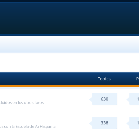
Topics
P
630
luidos en los otros foros
338
s con la Escuela de AirHispania