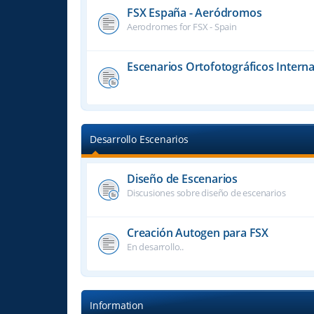
FSX España - Aeródromos
Aerodromes for FSX - Spain
Escenarios Ortofotográficos Interna
Desarrollo Escenarios
Diseño de Escenarios
Discusiones sobre diseño de escenarios
Creación Autogen para FSX
En desarrollo..
Information