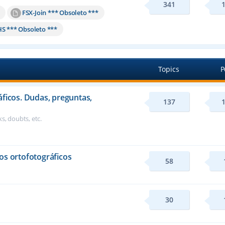
341
FSX-Join *** Obsoleto ***
HS *** Obsoleto ***
Topics
P
áficos. Dudas, preguntas,
137
s, doubts, etc.
os ortofotográficos
58
30