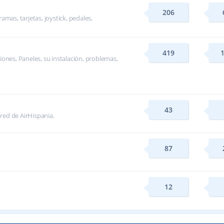
206
mas, tarjetas, joystick, pedales,
419
ones, Paneles, su instalación, problemas,
43
 red de AirHispania.
87
12