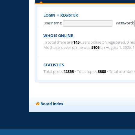
LOGIN
•
REGISTER
Username:
Password:
WHO IS ONLINE
In total there are
145
users online :: 4 registered, 0 
Most users ever online was
5106
on August 1, 2026, 1
STATISTICS
Total posts
12353
• Total topics
3388
• Total member
Board index