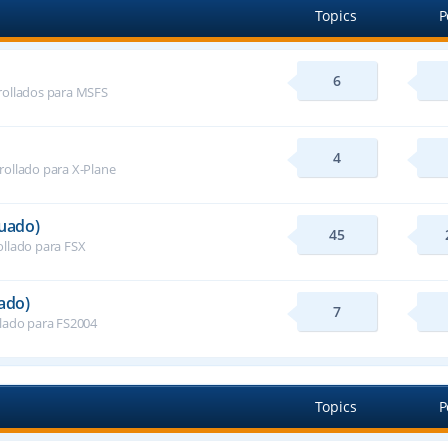
Topics
P
6
rollados para MSFS
4
rollado para X-Plane
nuado)
45
ollado para FSX
ado)
7
llado para FS2004
Topics
P