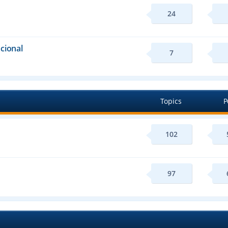
24
cional
7
Topics
P
102
97