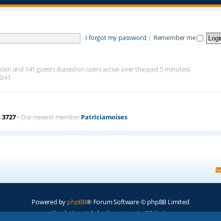
I forgot my password
|
Remember me
hidden and 141 guests (based on users active over the past 5 minutes)
0:41
s
3727
• Our newest member
Patriciamoises
Powered by
phpBB
® Forum Software © phpBB Limited
Absolution style by
Premium phpBB Styles