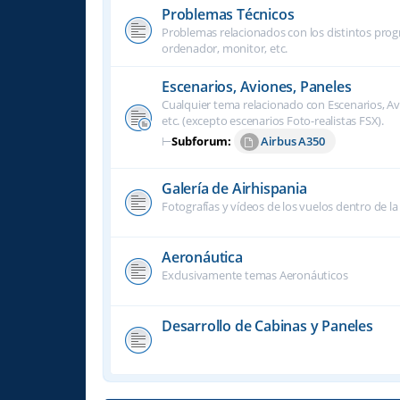
Problemas Técnicos
Problemas relacionados con los distintos progra
ordenador, monitor, etc.
Escenarios, Aviones, Paneles
Cualquier tema relacionado con Escenarios, Avi
etc. (excepto escenarios Foto-realistas FSX).
⊢
Subforum:
Airbus A350
Galería de Airhispania
Fotografías y vídeos de los vuelos dentro de la
Aeronáutica
Exclusivamente temas Aeronáuticos
Desarrollo de Cabinas y Paneles