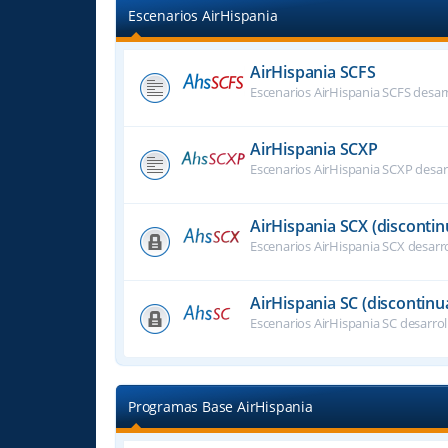
Escenarios AirHispania
AirHispania SCFS
Escenarios AirHispania SCFS desar
AirHispania SCXP
Escenarios AirHispania SCXP desar
AirHispania SCX (disconti
Escenarios AirHispania SCX desarr
AirHispania SC (discontinu
Escenarios AirHispania SC desarro
Programas Base AirHispania