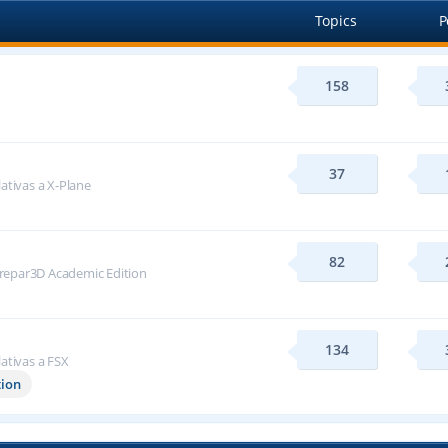
Topics
P
158
37
lativas a X-Plane
82
repar3D Academic Edition
134
lativas a FSX
tion