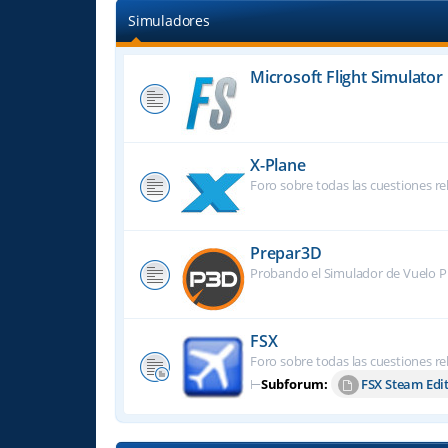
Simuladores
Microsoft Flight Simulator
X-Plane
Foro sobre todas las cuestiones re
Prepar3D
Probando el Simulador de Vuelo P
FSX
Foro sobre todas las cuestiones re
⊢
Subforum:
FSX Steam Edi