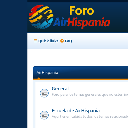
Quick links
FAQ
AirHispania
General
Foro para los temas generales que no estén inc
Escuela de AirHispania
Aqui tienen cabida todos los temas relacionado