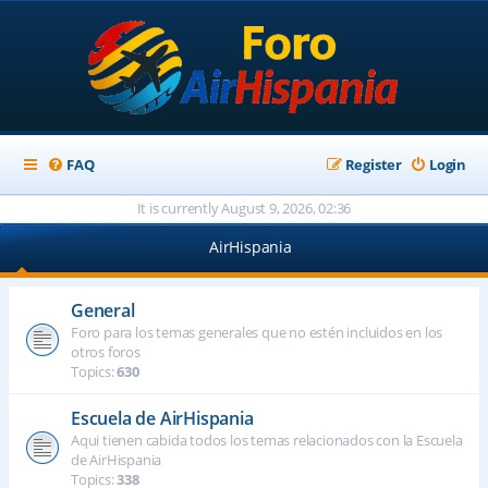
FAQ
Register
Login
It is currently August 9, 2026, 02:36
AirHispania
General
Foro para los temas generales que no estén incluidos en los
otros foros
Topics:
630
Escuela de AirHispania
Aqui tienen cabida todos los temas relacionados con la Escuela
de AirHispania
Topics:
338