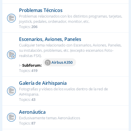
Problemas Técnicos
Problemas relacionados con los distintos programas, tarjetas,
joystick, pedales, ordenador, monitor, etc.
Topics:
206
Escenarios, Aviones, Paneles
Cualquier tema relacionado con Escenarios, Aviones, Paneles,
su instalación, problemas, etc. (excepto escenarios Foto-
realistas FSX).
Airbus A350
⊢
Subforum:
Topics:
419
Galería de Airhispania
Fotografías y vídeos de los vuelos dentro de la red de
AirHispania.
Topics:
43
Aeronáutica
Exclusivamente temas Aeronáuticos
Topics:
87