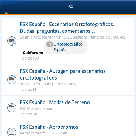
FSX
FSX España - Escenarios Ortofotográficos.
Dudas, preguntas, comentarios . . .
Spain photoscenery for FSX. Questions, remarks, doubts, etc.
Ortofotográfico
España
⊢
Subforum:
Topics:
137
FSX España - Autogen para escenarios
ortofotográficos
Autogen for Spain photoscenery
Topics:
58
FSX España - Mallas de Terreno
FSX Meshes - Spain
Topics:
30
FSX España - Aeródromos
Aerodromes for FSX - Spain