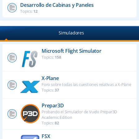
Desarrollo de Cabinas y Paneles
Topics:
12
Simuladores
Microsoft Flight Simulator
Topics:
158
X-Plane
Foro sobre todas las cuestiones relativas a X-Plane
Topics:
37
Prepar3D
Probando el Simulador de Vuelo Prepar3D
Academic Edition
Topics:
82
FSX