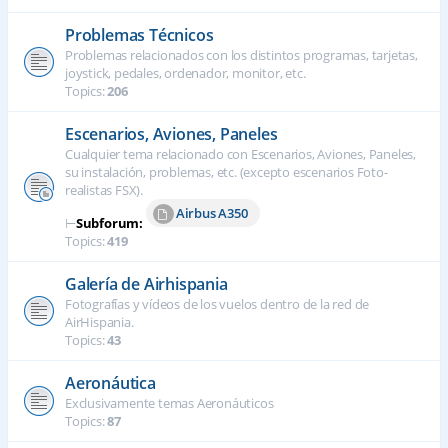
Problemas Técnicos
Problemas relacionados con los distintos programas, tarjetas,
joystick, pedales, ordenador, monitor, etc.
Topics:
206
Escenarios, Aviones, Paneles
Cualquier tema relacionado con Escenarios, Aviones, Paneles,
su instalación, problemas, etc. (excepto escenarios Foto-
realistas FSX).
Airbus A350
⊢
Subforum:
Topics:
419
Galería de Airhispania
Fotografías y vídeos de los vuelos dentro de la red de
AirHispania.
Topics:
43
Aeronáutica
Exclusivamente temas Aeronáuticos
Topics:
87