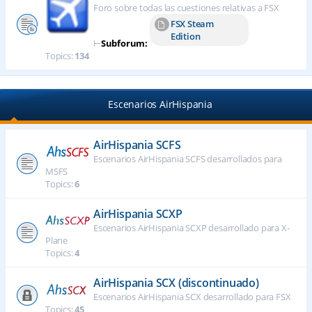
Foro sobre todas las cuestiones relativas a FSX
FSX Steam
Edition
⊢
Subforum:
Topics:
134
Escenarios AirHispania
AirHispania SCFS
Escenarios AirHispania SCFS desarrollados para
MSFS
Topics:
6
AirHispania SCXP
Escenarios AirHispania SCXP desarrollado para X-
Plane
Topics:
4
AirHispania SCX (discontinuado)
Escenarios AirHispania SCX desarrollado para FSX
Topics:
45