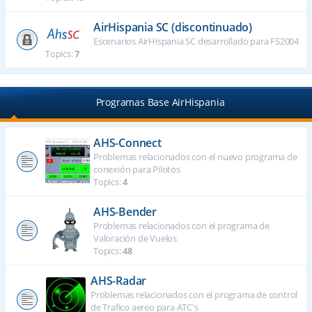
AirHispania SC (discontinuado)
Escenarios AirHispania SC desarrollado para FS2004
Topics:
7
Programas Base AirHispania
AHS-Connect
Problemas relacionados con el nuevo programa de
conexión para Pilotos
Topics:
4
AHS-Bender
Problemas relacionados con el programa de
Valoración de Vuelos
Topics:
48
AHS-Radar
Problemas relacionados con el programa de control
de Trafico aereo para ATC's