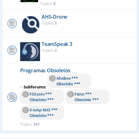
Topics:
8
AHS-Drone
Topics:
2
TeamSpeak 3
Topics:
2
Programas Obsoletos
AhsBox ***
Obsoleto ***
⊢
Subforums:
FSX-Join ***
FsInn ***
Obsoleto ***
Obsoleto ***
X-IvAp AHS ***
Obsoleto ***
Topics:
341