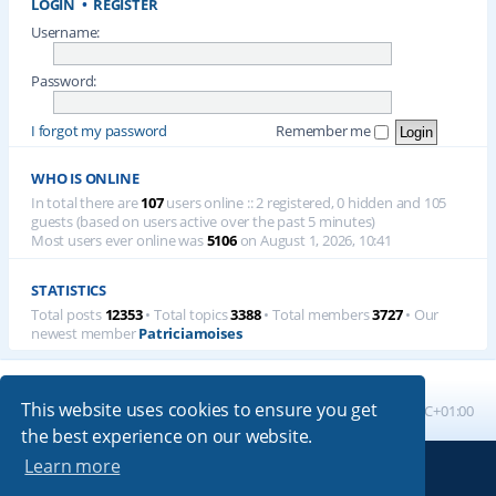
LOGIN
•
REGISTER
Username:
Password:
I forgot my password
Remember me
WHO IS ONLINE
In total there are
107
users online :: 2 registered, 0 hidden and 105
guests (based on users active over the past 5 minutes)
Most users ever online was
5106
on August 1, 2026, 10:41
STATISTICS
Total posts
12353
• Total topics
3388
• Total members
3727
• Our
newest member
Patriciamoises
This website uses cookies to ensure you get
Board index
All times are
UTC+01:00
the best experience on our website.
Learn more
Powered by
phpBB
® Forum Software © phpBB Limited