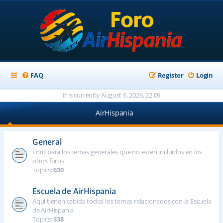
FAQ
Register
Login
It is currently August 6, 2026, 22:09
AirHispania
General
Foro para los temas generales que no estén incluidos en los
otros foros
Topics:
630
Escuela de AirHispania
Aqui tienen cabida todos los temas relacionados con la Escuela
de AirHispania
Topics:
338