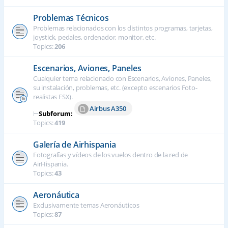
Problemas Técnicos
Problemas relacionados con los distintos programas, tarjetas,
joystick, pedales, ordenador, monitor, etc.
Topics:
206
Escenarios, Aviones, Paneles
Cualquier tema relacionado con Escenarios, Aviones, Paneles,
su instalación, problemas, etc. (excepto escenarios Foto-
realistas FSX).
Airbus A350
⊢
Subforum:
Topics:
419
Galería de Airhispania
Fotografías y vídeos de los vuelos dentro de la red de
AirHispania.
Topics:
43
Aeronáutica
Exclusivamente temas Aeronáuticos
Topics:
87