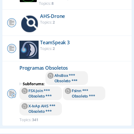
Topics:
8
AHS-Drone
Topics:
2
TeamSpeak 3
Topics:
2
Programas Obsoletos
AhsBox ***
Obsoleto ***
⊢
Subforums:
FSX-Join ***
FsInn ***
Obsoleto ***
Obsoleto ***
X-IvAp AHS ***
Obsoleto ***
Topics:
341