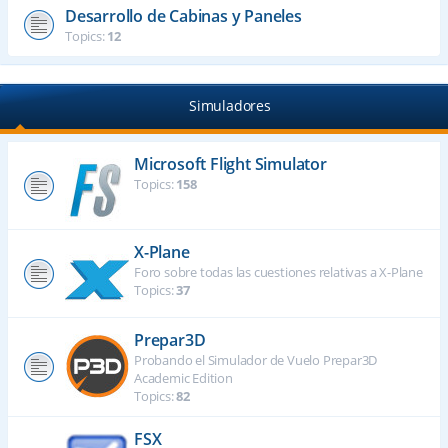
Desarrollo de Cabinas y Paneles
Topics:
12
Simuladores
Microsoft Flight Simulator
Topics:
158
X-Plane
Foro sobre todas las cuestiones relativas a X-Plane
Topics:
37
Prepar3D
Probando el Simulador de Vuelo Prepar3D
Academic Edition
Topics:
82
FSX