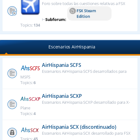
Foro sobre todas las cuestiones relativas a FSX
FSX Steam
Edition
⊢
Subforum:
Topics:
134
Escenarios AirHispania
AirHispania SCFS
Escenarios AirHispania SCFS desarrollados para
MSFS
Topics:
6
AirHispania SCXP
Escenarios AirHispania SCXP desarrollado para X-
Plane
Topics:
4
AirHispania SCX (discontinuado)
Escenarios AirHispania SCX desarrollado para FSX
Topics:
45