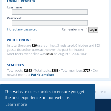
LOGIN
•
REGISTER
Username:
Password:
I forgot my password
Remember me
WHO IS ONLINE
In total there are
826
users online :: 3 registered, 0 hidden and 823
guests (based on users active over the past 5 minutes)
Most users ever online was
5106
on August 1, 2026, 10:41
STATISTICS
Total posts
12353
• Total topics
3388
• Total members
3727
• Our
newest member
Patriciamoises
This website uses cookies to ensure you get
Board index
All times are
UTC+01:00
the best experience on our website.
Learn more
Powered by
phpBB
® Forum Software © phpBB Limited