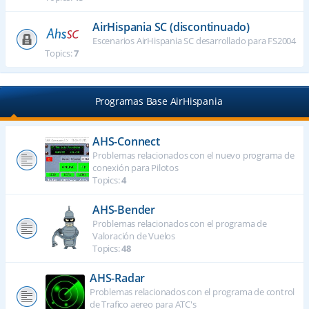
AirHispania SC (discontinuado)
Escenarios AirHispania SC desarrollado para FS2004
Topics:
7
Programas Base AirHispania
AHS-Connect
Problemas relacionados con el nuevo programa de
conexión para Pilotos
Topics:
4
AHS-Bender
Problemas relacionados con el programa de
Valoración de Vuelos
Topics:
48
AHS-Radar
Problemas relacionados con el programa de control
de Trafico aereo para ATC's