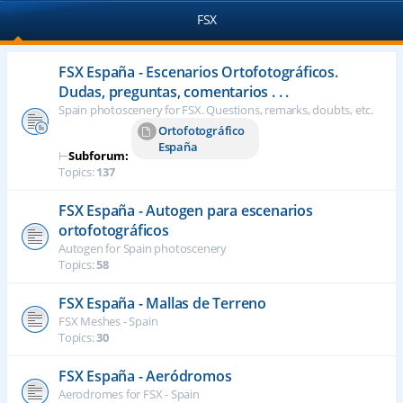
FSX
FSX España - Escenarios Ortofotográficos.
Dudas, preguntas, comentarios . . .
Spain photoscenery for FSX. Questions, remarks, doubts, etc.
Ortofotográfico
España
⊢
Subforum:
Topics:
137
FSX España - Autogen para escenarios
ortofotográficos
Autogen for Spain photoscenery
Topics:
58
FSX España - Mallas de Terreno
FSX Meshes - Spain
Topics:
30
FSX España - Aeródromos
Aerodromes for FSX - Spain