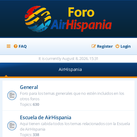
FAQ
Register
Login
It is currently August 8, 2026, 15:31
AirHispania
General
Foro para los temas generales que no estén incluidos en los
otros foros
Topics:
630
Escuela de AirHispania
Aqui tienen cabida todos los temas relacionados con la Escuela
de AirHispania
Topics:
338