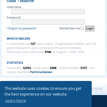
LOGIN
•
REGISTER
Username:
Password:
I forgot my password
Remember me
WHO IS ONLINE
In total there are
127
users online :: 4 registered, 0 hidden and 123
guests (based on users active over the past 5 minutes)
Most users ever online was
5106
on August 1, 2026, 10:41
STATISTICS
Total posts
12353
• Total topics
3388
• Total members
3727
• Our
newest member
Patriciamoises
This website uses cookies to ensure you get
Board index
All times are
UTC+01:00
the best experience on our website.
Learn more
Powered by
phpBB
® Forum Software © phpBB Limited