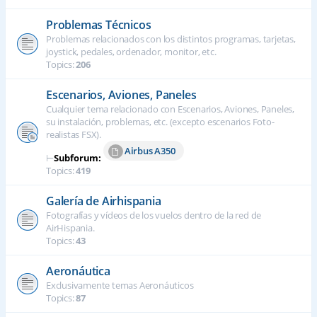
Problemas Técnicos
Problemas relacionados con los distintos programas, tarjetas,
joystick, pedales, ordenador, monitor, etc.
Topics:
206
Escenarios, Aviones, Paneles
Cualquier tema relacionado con Escenarios, Aviones, Paneles,
su instalación, problemas, etc. (excepto escenarios Foto-
realistas FSX).
Airbus A350
⊢
Subforum:
Topics:
419
Galería de Airhispania
Fotografías y vídeos de los vuelos dentro de la red de
AirHispania.
Topics:
43
Aeronáutica
Exclusivamente temas Aeronáuticos
Topics:
87