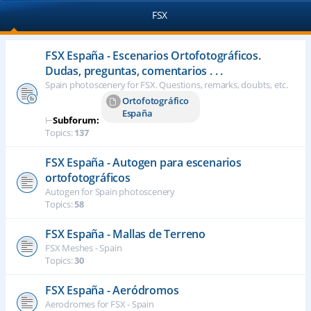
FSX
FSX España - Escenarios Ortofotográficos.
Dudas, preguntas, comentarios . . .
Spain photoscenery for FSX. Questions, remarks, doubts, etc.
Ortofotográfico
España
⊢
Subforum:
Topics:
137
FSX España - Autogen para escenarios
ortofotográficos
Autogen for Spain photoscenery
Topics:
58
FSX España - Mallas de Terreno
FSX Meshes - Spain
Topics:
30
FSX España - Aeródromos
Aerodromes for FSX - Spain