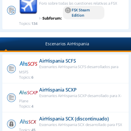
Foro sobre todas las cuestiones relativas a FSX
FSX Steam
Edition
⊢
Subforum:
Topics:
134
Escenarios AirHispania
AirHispania SCFS
Escenarios AirHispania SCFS desarrollados para
MSFS
Topics:
6
AirHispania SCXP
Escenarios AirHispania SCXP desarrollado para X-
Plane
Topics:
4
AirHispania SCX (discontinuado)
Escenarios AirHispania SCX desarrollado para FSX
Topics:
45