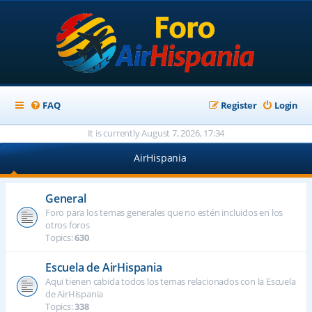
FAQ
Register
Login
It is currently August 7, 2026, 17:34
AirHispania
General
Foro para los temas generales que no estén incluidos en los
otros foros
Topics:
630
Escuela de AirHispania
Aqui tienen cabida todos los temas relacionados con la Escuela
de AirHispania
Topics:
338