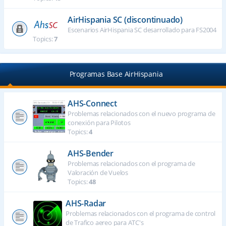
AirHispania SC (discontinuado)
Escenarios AirHispania SC desarrollado para FS2004
Topics:
7
Programas Base AirHispania
AHS-Connect
Problemas relacionados con el nuevo programa de
conexión para Pilotos
Topics:
4
AHS-Bender
Problemas relacionados con el programa de
Valoración de Vuelos
Topics:
48
AHS-Radar
Problemas relacionados con el programa de control
de Trafico aereo para ATC's