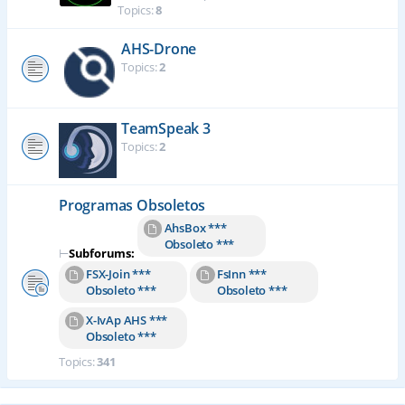
Topics:
8
AHS-Drone
Topics:
2
TeamSpeak 3
Topics:
2
Programas Obsoletos
AhsBox ***
Obsoleto ***
⊢
Subforums:
FSX-Join ***
FsInn ***
Obsoleto ***
Obsoleto ***
X-IvAp AHS ***
Obsoleto ***
Topics:
341