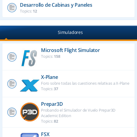
Desarrollo de Cabinas y Paneles
Topics:
12
Simuladores
Microsoft Flight Simulator
Topics:
158
X-Plane
Foro sobre todas las cuestiones relativas a X-Plane
Topics:
37
Prepar3D
Probando el Simulador de Vuelo Prepar3D
Academic Edition
Topics:
82
FSX