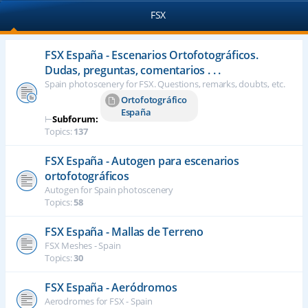
FSX
FSX España - Escenarios Ortofotográficos.
Dudas, preguntas, comentarios . . .
Spain photoscenery for FSX. Questions, remarks, doubts, etc.
Ortofotográfico
España
⊢
Subforum:
Topics:
137
FSX España - Autogen para escenarios
ortofotográficos
Autogen for Spain photoscenery
Topics:
58
FSX España - Mallas de Terreno
FSX Meshes - Spain
Topics:
30
FSX España - Aeródromos
Aerodromes for FSX - Spain