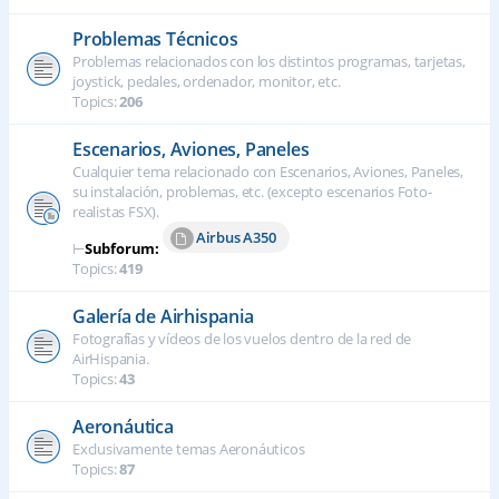
Problemas Técnicos
Problemas relacionados con los distintos programas, tarjetas,
joystick, pedales, ordenador, monitor, etc.
Topics:
206
Escenarios, Aviones, Paneles
Cualquier tema relacionado con Escenarios, Aviones, Paneles,
su instalación, problemas, etc. (excepto escenarios Foto-
realistas FSX).
Airbus A350
⊢
Subforum:
Topics:
419
Galería de Airhispania
Fotografías y vídeos de los vuelos dentro de la red de
AirHispania.
Topics:
43
Aeronáutica
Exclusivamente temas Aeronáuticos
Topics:
87