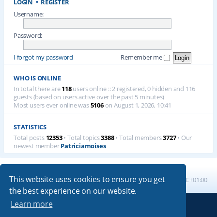
LOGIN
•
REGISTER
Username:
Password:
I forgot my password
Remember me
WHO IS ONLINE
In total there are
118
users online :: 2 registered, 0 hidden and 116
guests (based on users active over the past 5 minutes)
Most users ever online was
5106
on August 1, 2026, 10:41
STATISTICS
Total posts
12353
• Total topics
3388
• Total members
3727
• Our
newest member
Patriciamoises
This website uses cookies to ensure you get
Board index
All times are
UTC+01:00
the best experience on our website.
Learn more
Powered by
phpBB
® Forum Software © phpBB Limited