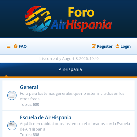
FAQ
Register
Login
It is currently August 8, 2026, 19:49
AirHispania
General
Foro para los temas generales que no estén incluidos en los
otros foros
Topics:
630
Escuela de AirHispania
Aqui tienen cabida todos los temas relacionados con la Escuela
de AirHispania
Topics:
338