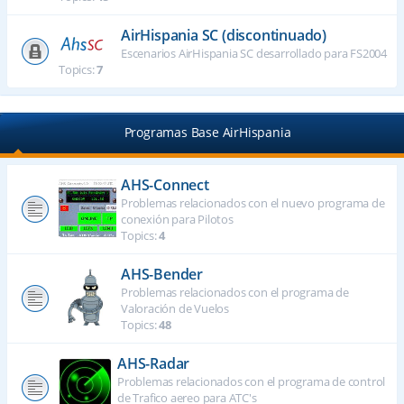
AirHispania SC (discontinuado)
Escenarios AirHispania SC desarrollado para FS2004
Topics:
7
Programas Base AirHispania
AHS-Connect
Problemas relacionados con el nuevo programa de
conexión para Pilotos
Topics:
4
AHS-Bender
Problemas relacionados con el programa de
Valoración de Vuelos
Topics:
48
AHS-Radar
Problemas relacionados con el programa de control
de Trafico aereo para ATC's