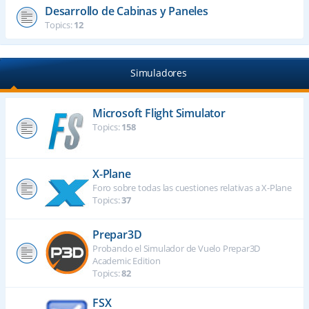
Desarrollo de Cabinas y Paneles
Topics:
12
Simuladores
Microsoft Flight Simulator
Topics:
158
X-Plane
Foro sobre todas las cuestiones relativas a X-Plane
Topics:
37
Prepar3D
Probando el Simulador de Vuelo Prepar3D
Academic Edition
Topics:
82
FSX