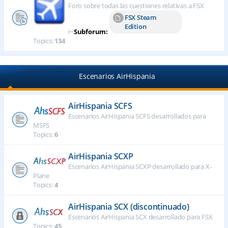
Foro sobre todas las cuestiones relativas a FSX
FSX Steam
Edition
⊢
Subforum:
Topics:
134
Escenarios AirHispania
AirHispania SCFS
Escenarios AirHispania SCFS desarrollados para
MSFS
Topics:
6
AirHispania SCXP
Escenarios AirHispania SCXP desarrollado para X-
Plane
Topics:
4
AirHispania SCX (discontinuado)
Escenarios AirHispania SCX desarrollado para FSX
Topics:
45