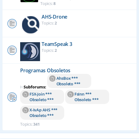
Topics:
8
AHS-Drone
Topics:
2
TeamSpeak 3
Topics:
2
Programas Obsoletos
AhsBox ***
Obsoleto ***
⊢
Subforums:
FSX-Join ***
FsInn ***
Obsoleto ***
Obsoleto ***
X-IvAp AHS ***
Obsoleto ***
Topics:
341