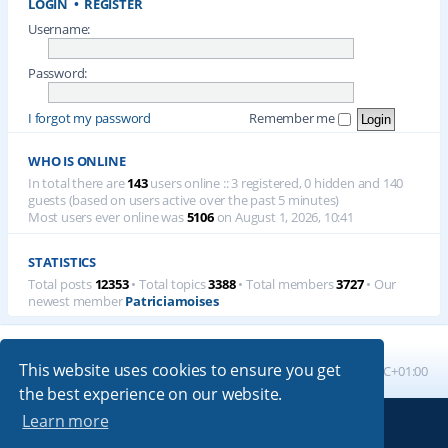
LOGIN
•
REGISTER
Username:
Password:
I forgot my password
Remember me
WHO IS ONLINE
In total there are
143
users online :: 3 registered, 0 hidden and 140
guests (based on users active over the past 5 minutes)
Most users ever online was
5106
on August 1, 2026, 10:41
STATISTICS
Total posts
12353
• Total topics
3388
• Total members
3727
• Our
newest member
Patriciamoises
This website uses cookies to ensure you get
Board index
All times are
UTC+01:00
the best experience on our website.
Learn more
Powered by
phpBB
® Forum Software © phpBB Limited