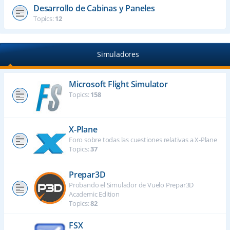
Desarrollo de Cabinas y Paneles
Topics:
12
Simuladores
Microsoft Flight Simulator
Topics:
158
X-Plane
Foro sobre todas las cuestiones relativas a X-Plane
Topics:
37
Prepar3D
Probando el Simulador de Vuelo Prepar3D
Academic Edition
Topics:
82
FSX