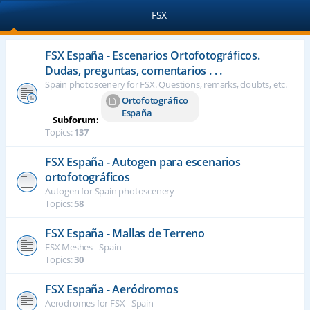
FSX
FSX España - Escenarios Ortofotográficos.
Dudas, preguntas, comentarios . . .
Spain photoscenery for FSX. Questions, remarks, doubts, etc.
Ortofotográfico
España
⊢
Subforum:
Topics:
137
FSX España - Autogen para escenarios
ortofotográficos
Autogen for Spain photoscenery
Topics:
58
FSX España - Mallas de Terreno
FSX Meshes - Spain
Topics:
30
FSX España - Aeródromos
Aerodromes for FSX - Spain