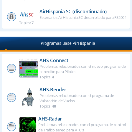
AirHispania SC (discontinuado)
Escenarios AirHispania SC desarrollado para FS2004
Topics:
7
Programas Base AirHispania
AHS-Connect
Problemas relacionados con el nuevo programa de
conexión para Pilotos
Topics:
4
AHS-Bender
Problemas relacionados con el programa de
Valoración de Vuelos
Topics:
48
AHS-Radar
Problemas relacionados con el programa de control
de Trafico aereo para ATC's