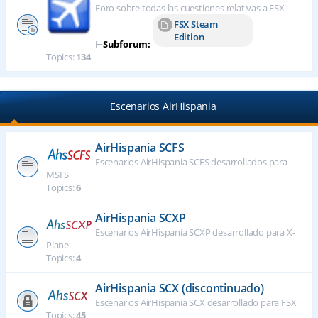
Foro sobre todas las cuestiones relativas a FSX
FSX Steam
Edition
⊢
Subforum:
Topics:
134
Escenarios AirHispania
AirHispania SCFS
Escenarios AirHispania SCFS desarrollados para
MSFS
Topics:
6
AirHispania SCXP
Escenarios AirHispania SCXP desarrollado para X-
Plane
Topics:
4
AirHispania SCX (discontinuado)
Escenarios AirHispania SCX desarrollado para FSX
Topics:
45