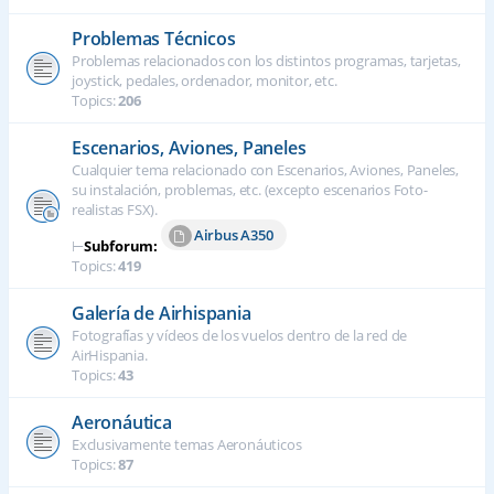
Problemas Técnicos
Problemas relacionados con los distintos programas, tarjetas,
joystick, pedales, ordenador, monitor, etc.
Topics:
206
Escenarios, Aviones, Paneles
Cualquier tema relacionado con Escenarios, Aviones, Paneles,
su instalación, problemas, etc. (excepto escenarios Foto-
realistas FSX).
Airbus A350
⊢
Subforum:
Topics:
419
Galería de Airhispania
Fotografías y vídeos de los vuelos dentro de la red de
AirHispania.
Topics:
43
Aeronáutica
Exclusivamente temas Aeronáuticos
Topics:
87