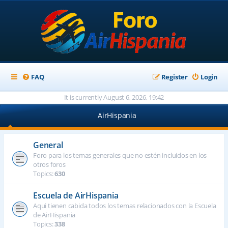
FAQ
Register
Login
It is currently August 6, 2026, 19:42
AirHispania
General
Foro para los temas generales que no estén incluidos en los
otros foros
Topics:
630
Escuela de AirHispania
Aqui tienen cabida todos los temas relacionados con la Escuela
de AirHispania
Topics:
338