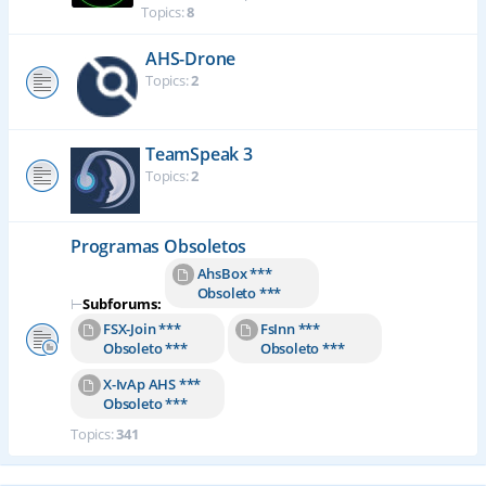
Topics:
8
AHS-Drone
Topics:
2
TeamSpeak 3
Topics:
2
Programas Obsoletos
AhsBox ***
Obsoleto ***
⊢
Subforums:
FSX-Join ***
FsInn ***
Obsoleto ***
Obsoleto ***
X-IvAp AHS ***
Obsoleto ***
Topics:
341