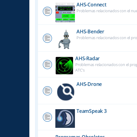
AHS-Connect
Problemas relacionados con el nu
AHS-Bender
Problemas relacionados con el pr
AHS-Radar
Problemas relacionados con el prog
ATC's
AHS-Drone
TeamSpeak 3
Programas Obsoletos