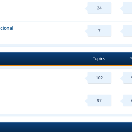
24
cional
7
Topics
P
102
97