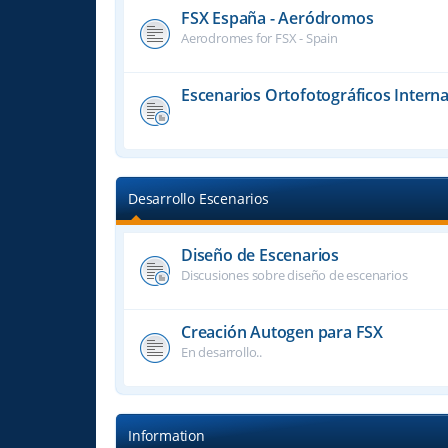
FSX España - Aeródromos
Aerodromes for FSX - Spain
Escenarios Ortofotográficos Interna
Desarrollo Escenarios
Diseño de Escenarios
Discusiones sobre diseño de escenarios
Creación Autogen para FSX
En desarrollo..
Information