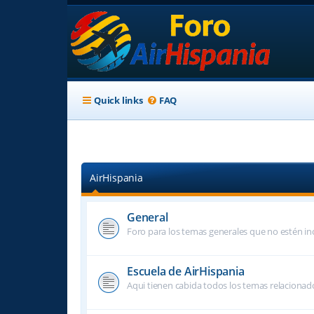
Quick links
FAQ
AirHispania
General
Foro para los temas generales que no estén inc
Escuela de AirHispania
Aqui tienen cabida todos los temas relacionado