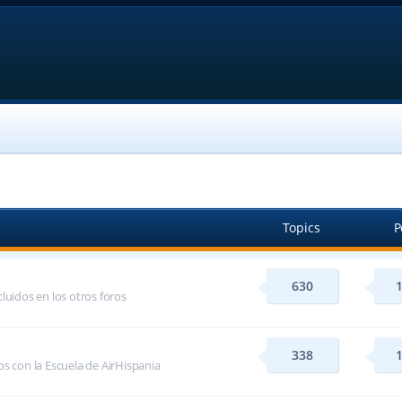
Topics
P
630
luidos en los otros foros
338
s con la Escuela de AirHispania