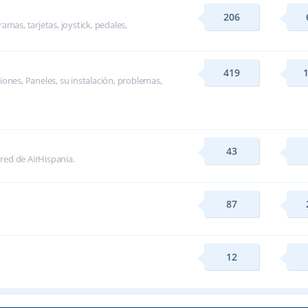
206
mas, tarjetas, joystick, pedales,
419
ones, Paneles, su instalación, problemas,
43
 red de AirHispania.
87
12