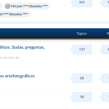
341
FSX-Join *** Obsoleto ***
HS *** Obsoleto ***
Topics
P
áficos. Dudas, preguntas,
137
s, doubts, etc.
os ortofotográficos
58
30