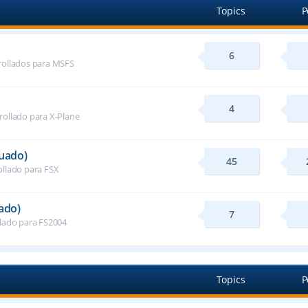
Topics
P
6
rollados para MSFS
4
rollado para X-Plane
nuado)
45
ollado para FSX
ado)
7
llado para FS2004
Topics
P