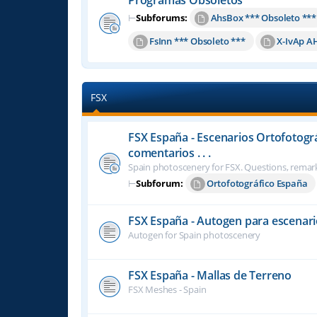
⊢
Subforums:
AhsBox *** Obsoleto ***
FsInn *** Obsoleto ***
X-IvAp A
FSX
FSX España - Escenarios Ortofotogr
comentarios . . .
Spain photoscenery for FSX. Questions, remark
⊢
Subforum:
Ortofotográfico España
FSX España - Autogen para escenari
Autogen for Spain photoscenery
FSX España - Mallas de Terreno
FSX Meshes - Spain