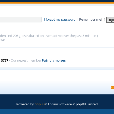
I forgot my password
|
Remember me
hidden and 206 guests (based on users active over the past 5 minutes)
0:41
s
3727
• Our newest member
Patriciamoises
Powered by
phpBB
® Forum Software © phpBB Limited
Absolution style by
Premium phpBB Styles