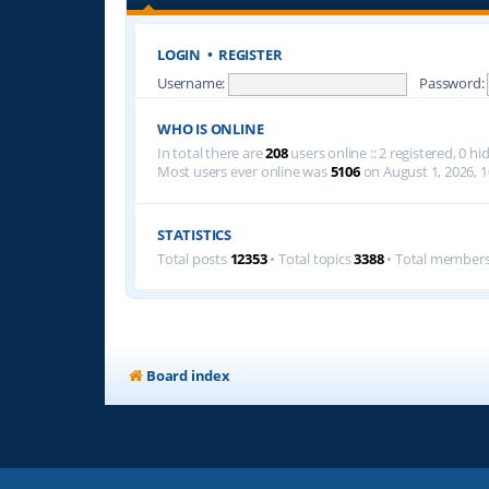
LOGIN
•
REGISTER
Username:
Password:
WHO IS ONLINE
In total there are
208
users online :: 2 registered, 0 
Most users ever online was
5106
on August 1, 2026, 1
STATISTICS
Total posts
12353
• Total topics
3388
• Total member
Board index