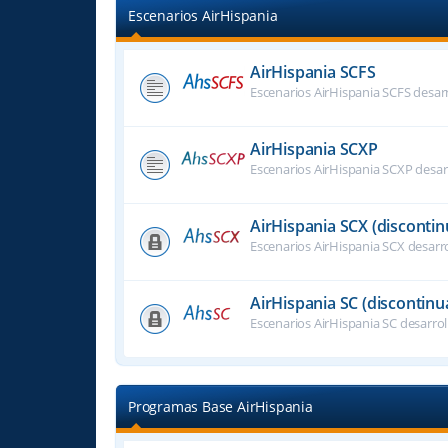
Escenarios AirHispania
AirHispania SCFS
Escenarios AirHispania SCFS desar
AirHispania SCXP
Escenarios AirHispania SCXP desar
AirHispania SCX (disconti
Escenarios AirHispania SCX desarr
AirHispania SC (discontinu
Escenarios AirHispania SC desarro
Programas Base AirHispania