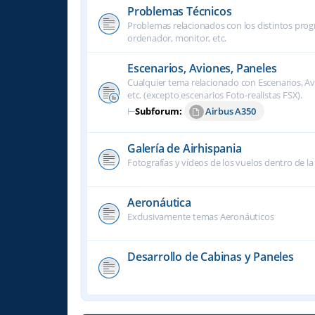
Problemas Técnicos
Problemas relacionados con los distintos progra
ordenador, monitor, etc.
Escenarios, Aviones, Paneles
Cualquier tema relacionado con Escenarios, Avi
etc. (excepto escenarios Foto-realistas FSX).
⊢
Subforum:
Airbus A350
Galería de Airhispania
Fotografías y vídeos de los vuelos dentro de la
Aeronáutica
Exclusivamente temas Aeronáuticos
Desarrollo de Cabinas y Paneles