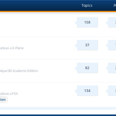
Topics
P
158
37
lativas a X-Plane
82
repar3D Academic Edition
134
lativas a FSX
tion