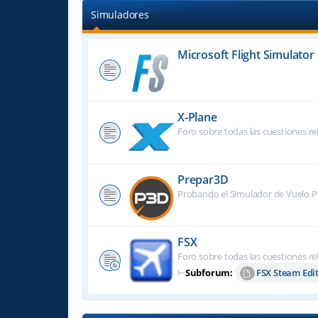
Simuladores
Microsoft Flight Simulator
X-Plane
Foro sobre todas las cuestiones re
Prepar3D
Probando el Simulador de Vuelo P
FSX
Foro sobre todas las cuestiones re
⊢
Subforum:
FSX Steam Edi