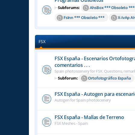
⊢
Subforums:
AhsBox *** Obsoleto ***
FsInn *** Obsoleto ***
X-IvAp A
FSX
FSX España - Escenarios Ortofotogr
comentarios . . .
Spain photoscenery for FSX. Questions, remark
⊢
Subforum:
Ortofotográfico España
FSX España - Autogen para escenari
Autogen for Spain photoscenery
FSX España - Mallas de Terreno
FSX Meshes - Spain