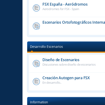
FSX España - Aeródromos
Aerodromes for FSX - Spain
Escenarios Ortofotográficos Interna
Desarrollo Escenarios
Diseño de Escenarios
Discusiones sobre diseño de escenarios
Creación Autogen para FSX
En desarrollo..
Information