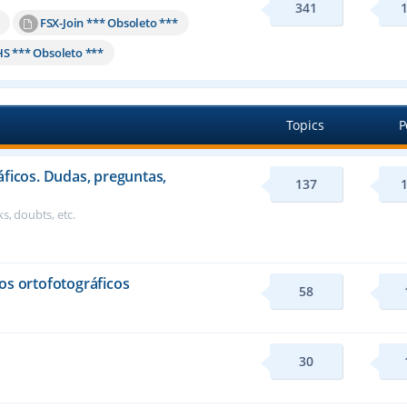
341
FSX-Join *** Obsoleto ***
HS *** Obsoleto ***
Topics
P
áficos. Dudas, preguntas,
137
s, doubts, etc.
os ortofotográficos
58
30