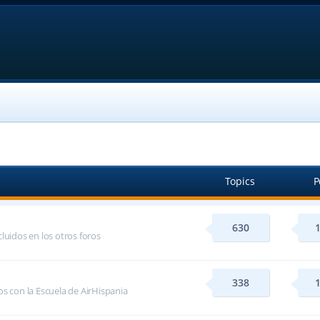
Topics
P
630
luidos en los otros foros
338
s con la Escuela de AirHispania