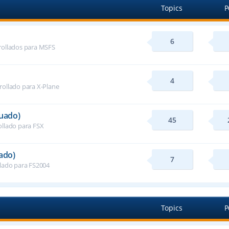
Topics
P
6
rollados para MSFS
4
rollado para X-Plane
nuado)
45
ollado para FSX
ado)
7
llado para FS2004
Topics
P