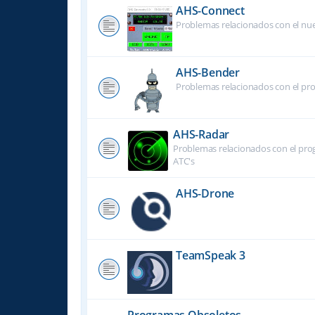
AHS-Connect
Problemas relacionados con el nu
AHS-Bender
Problemas relacionados con el pr
AHS-Radar
Problemas relacionados con el prog
ATC's
AHS-Drone
TeamSpeak 3
Programas Obsoletos