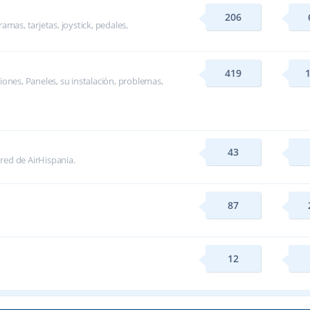
206
mas, tarjetas, joystick, pedales,
419
ones, Paneles, su instalación, problemas,
43
 red de AirHispania.
87
12