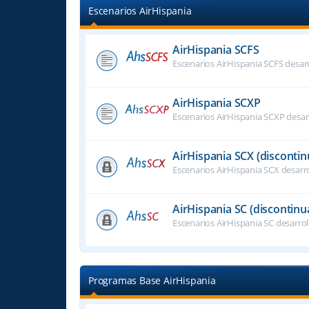
Escenarios AirHispania
AirHispania SCFS
Escenarios AirHispania SCFS desar
AirHispania SCXP
Escenarios AirHispania SCXP desar
AirHispania SCX (disconti
Escenarios AirHispania SCX desarr
AirHispania SC (discontinu
Escenarios AirHispania SC desarro
Programas Base AirHispania