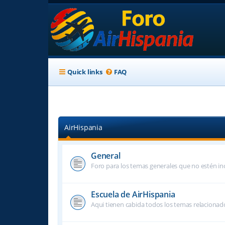
Quick links
FAQ
AirHispania
General
Foro para los temas generales que no estén inc
Escuela de AirHispania
Aqui tienen cabida todos los temas relacionado