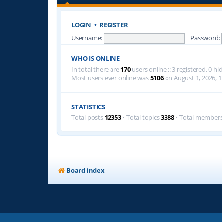
LOGIN
•
REGISTER
Username:
Password:
WHO IS ONLINE
In total there are
170
users online :: 3 registered, 0 
Most users ever online was
5106
on August 1, 2026, 1
STATISTICS
Total posts
12353
• Total topics
3388
• Total member
Board index