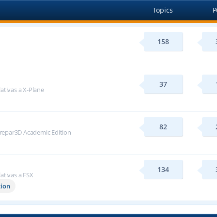
Topics
P
158
37
lativas a X-Plane
82
repar3D Academic Edition
134
lativas a FSX
tion