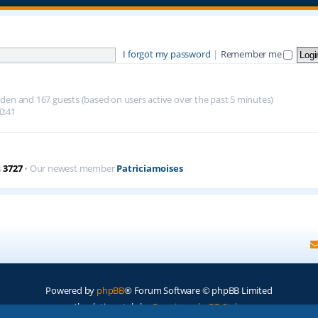
I forgot my password
|
Remember me
hidden and 167 guests (based on users active over the past 5 minutes)
0:41
s
3727
• Our newest member
Patriciamoises
Powered by
phpBB
® Forum Software © phpBB Limited
Absolution style by
Premium phpBB Styles