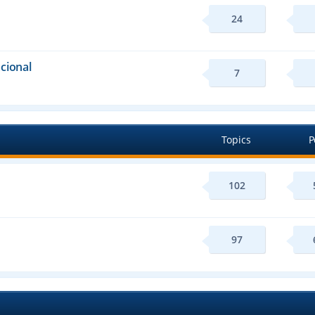
24
cional
7
Topics
P
102
97