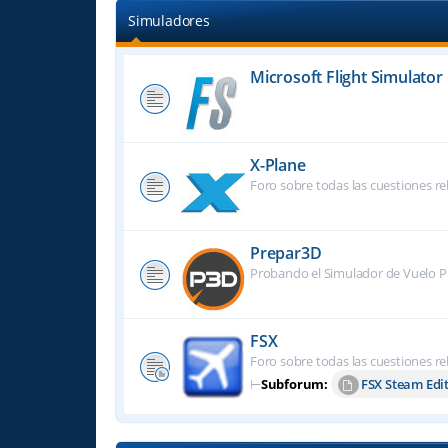
Simuladores
Microsoft Flight Simulator
X-Plane
Foro sobre todas las cuestiones re
Prepar3D
Probando el Simulador de Vuelo P
FSX
Foro sobre todas las cuestiones re
⊢
Subforum:
FSX Steam Edi