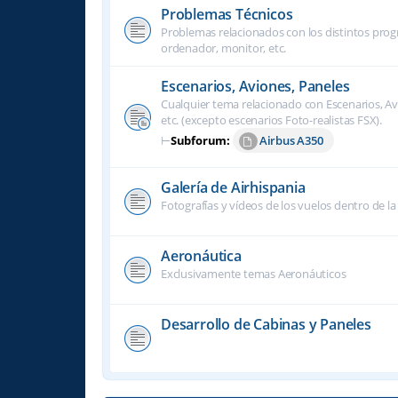
Problemas Técnicos
Problemas relacionados con los distintos progra
ordenador, monitor, etc.
Escenarios, Aviones, Paneles
Cualquier tema relacionado con Escenarios, Avi
etc. (excepto escenarios Foto-realistas FSX).
⊢
Subforum:
Airbus A350
Galería de Airhispania
Fotografías y vídeos de los vuelos dentro de la
Aeronáutica
Exclusivamente temas Aeronáuticos
Desarrollo de Cabinas y Paneles