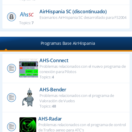
AirHispania SC (discontinuado)
Escenarios AirHispania SC desarrollado para FS2004
Topics:
7
Programas Base AirHispania
AHS-Connect
Problemas relacionados con el nuevo programa de
conexión para Pilotos
Topics:
4
AHS-Bender
Problemas relacionados con el programa de
Valoración de Vuelos
Topics:
48
AHS-Radar
Problemas relacionados con el programa de control
de Trafico aereo para ATC's