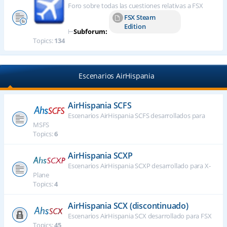
Foro sobre todas las cuestiones relativas a FSX
FSX Steam
Edition
⊢
Subforum:
Topics:
134
Escenarios AirHispania
AirHispania SCFS
Escenarios AirHispania SCFS desarrollados para
MSFS
Topics:
6
AirHispania SCXP
Escenarios AirHispania SCXP desarrollado para X-
Plane
Topics:
4
AirHispania SCX (discontinuado)
Escenarios AirHispania SCX desarrollado para FSX
Topics:
45