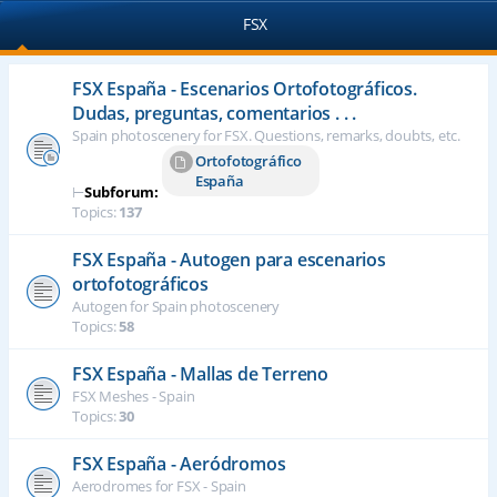
FSX
FSX España - Escenarios Ortofotográficos.
Dudas, preguntas, comentarios . . .
Spain photoscenery for FSX. Questions, remarks, doubts, etc.
Ortofotográfico
España
⊢
Subforum:
Topics:
137
FSX España - Autogen para escenarios
ortofotográficos
Autogen for Spain photoscenery
Topics:
58
FSX España - Mallas de Terreno
FSX Meshes - Spain
Topics:
30
FSX España - Aeródromos
Aerodromes for FSX - Spain