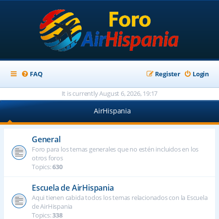
FAQ
Register
Login
It is currently August 6, 2026, 19:17
AirHispania
General
Foro para los temas generales que no estén incluidos en los
otros foros
Topics:
630
Escuela de AirHispania
Aqui tienen cabida todos los temas relacionados con la Escuela
de AirHispania
Topics:
338