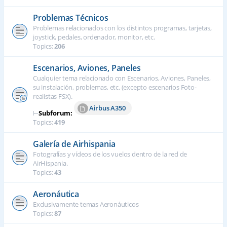
Problemas Técnicos
Problemas relacionados con los distintos programas, tarjetas,
joystick, pedales, ordenador, monitor, etc.
Topics:
206
Escenarios, Aviones, Paneles
Cualquier tema relacionado con Escenarios, Aviones, Paneles,
su instalación, problemas, etc. (excepto escenarios Foto-
realistas FSX).
Airbus A350
⊢
Subforum:
Topics:
419
Galería de Airhispania
Fotografías y vídeos de los vuelos dentro de la red de
AirHispania.
Topics:
43
Aeronáutica
Exclusivamente temas Aeronáuticos
Topics:
87