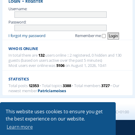
LOGIN
•
REGISTER
Username:
Password:
I forgot my password
Remember me
WHO IS ONLINE
In total there are
132
users online :: 2 registered, 0 hidden and 130
guests (based on users active over the past 5 minutes)
Most users ever online was
5106
on August 1, 2026, 10:41
STATISTICS
Total posts
12353
• Total topics
3388
• Total members
3727
• Our
newest member
Patriciamoises
This website uses cookies to ensure you get
Board index
All times are
UTC+01:00
the best experience on our website.
Learn more
Powered by
phpBB
® Forum Software © phpBB Limited