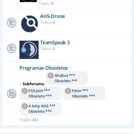
Topics:
8
AHS-Drone
Topics:
2
TeamSpeak 3
Topics:
2
Programas Obsoletos
AhsBox ***
Obsoleto ***
⊢
Subforums:
FSX-Join ***
FsInn ***
Obsoleto ***
Obsoleto ***
X-IvAp AHS ***
Obsoleto ***
Topics:
341