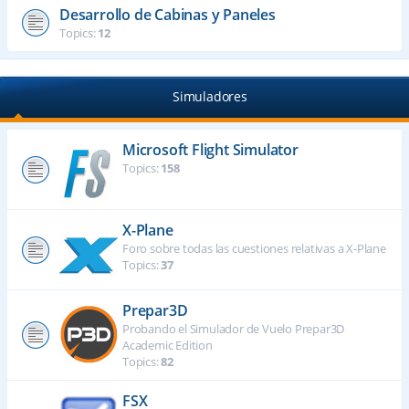
Desarrollo de Cabinas y Paneles
Topics:
12
Simuladores
Microsoft Flight Simulator
Topics:
158
X-Plane
Foro sobre todas las cuestiones relativas a X-Plane
Topics:
37
Prepar3D
Probando el Simulador de Vuelo Prepar3D
Academic Edition
Topics:
82
FSX