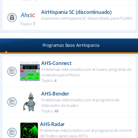
AirHispania SC (discontinuado)
Escenarios AirHispania SC desarrollado para FS2004
Topics:
7
Programas Base AirHispania
AHS-Connect
Problemas relacionados con el nuevo programa de
conexión para Pilotos
Topics:
4
AHS-Bender
Problemas relacionados con el programa de
Valoración de Vuelos
Topics:
48
AHS-Radar
Problemas relacionados con el programa de control
de Trafico aereo para ATC's