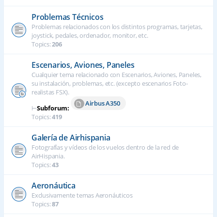
Problemas Técnicos
Problemas relacionados con los distintos programas, tarjetas,
joystick, pedales, ordenador, monitor, etc.
Topics:
206
Escenarios, Aviones, Paneles
Cualquier tema relacionado con Escenarios, Aviones, Paneles,
su instalación, problemas, etc. (excepto escenarios Foto-
realistas FSX).
Airbus A350
⊢
Subforum:
Topics:
419
Galería de Airhispania
Fotografías y vídeos de los vuelos dentro de la red de
AirHispania.
Topics:
43
Aeronáutica
Exclusivamente temas Aeronáuticos
Topics:
87