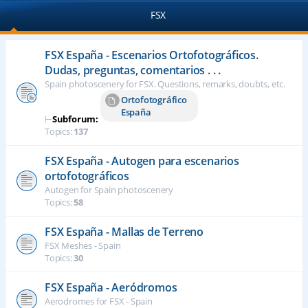
FSX
FSX España - Escenarios Ortofotográficos.
Dudas, preguntas, comentarios . . .
Spain photoscenery for FSX. Questions, remarks, doubts, etc.
Ortofotográfico
España
⊢
Subforum:
Topics:
137
FSX España - Autogen para escenarios
ortofotográficos
Autogen for Spain photoscenery
Topics:
58
FSX España - Mallas de Terreno
FSX Meshes - Spain
Topics:
30
FSX España - Aeródromos
Aerodromes for FSX - Spain