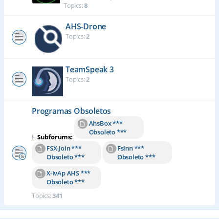
Topics:
8
AHS-Drone
Topics:
2
TeamSpeak 3
Topics:
2
Programas Obsoletos
AhsBox ***
Obsoleto ***
⊢
Subforums:
FSX-Join ***
FsInn ***
Obsoleto ***
Obsoleto ***
X-IvAp AHS ***
Obsoleto ***
Topics:
341