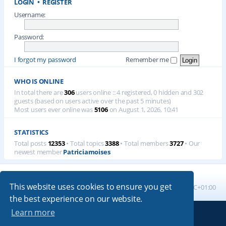
LOGIN
•
REGISTER
Username:
Password:
I forgot my password
Remember me
WHO IS ONLINE
In total there are
306
users online :: 4 registered, 0 hidden and 302
guests (based on users active over the past 5 minutes)
Most users ever online was
5106
on August 1, 2026, 10:41
STATISTICS
Total posts
12353
• Total topics
3388
• Total members
3727
• Our
newest member
Patriciamoises
This website uses cookies to ensure you get
Board index
All times are
UTC+01:00
the best experience on our website.
Learn more
Powered by
phpBB
® Forum Software © phpBB Limited