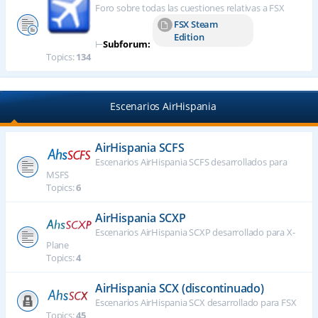
Foro sobre todas las cuestiones relativas a FSX
FSX Steam
Edition
⊢
Subforum:
Topics:
134
Escenarios AirHispania
AirHispania SCFS
Escenarios AirHispania SCFS desarrollados para
MSFS
Topics:
6
AirHispania SCXP
Escenarios AirHispania SCXP desarrollado para X-
Plane
Topics:
4
AirHispania SCX (discontinuado)
Escenarios AirHispania SCX desarrollado para FSX
Topics:
45