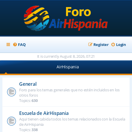
FAQ
Register
Login
It is currently August 8, 2026, 07:21
AirHispania
General
Foro para los temas generales que no estén incluidos en los
otros foros
Topics:
630
Escuela de AirHispania
Aqui tienen cabida todos los temas relacionados con la Escuela
de AirHispania
Topics:
338