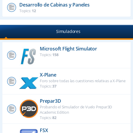
Desarrollo de Cabinas y Paneles
Topics:
12
Simuladores
Microsoft Flight Simulator
Topics:
158
X-Plane
Foro sobre todas las cuestiones relativas a X-Plane
Topics:
37
Prepar3D
Probando el Simulador de Vuelo Prepar3D
Academic Edition
Topics:
82
FSX