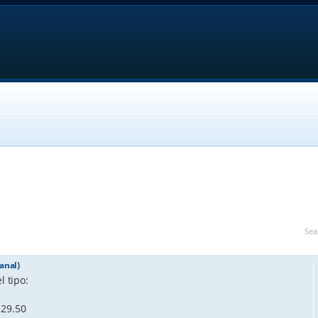
Sea
anal)
l tipo:
129.50