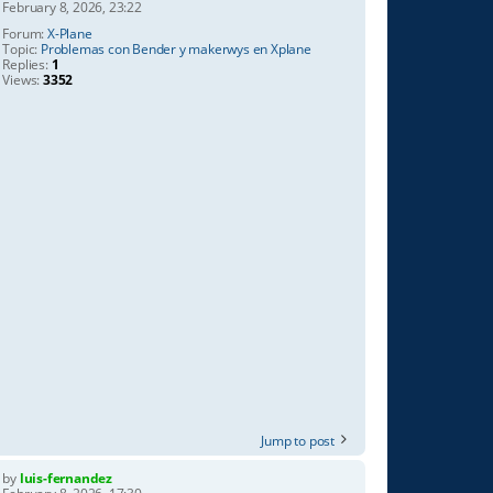
February 8, 2026, 23:22
Forum:
X-Plane
Topic:
Problemas con Bender y makerwys en Xplane
Replies:
1
Views:
3352
Jump to post
by
luis-fernandez