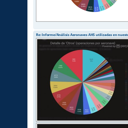
Re: Informe/Análisis Aeronaves AHS utilizadas en nuest