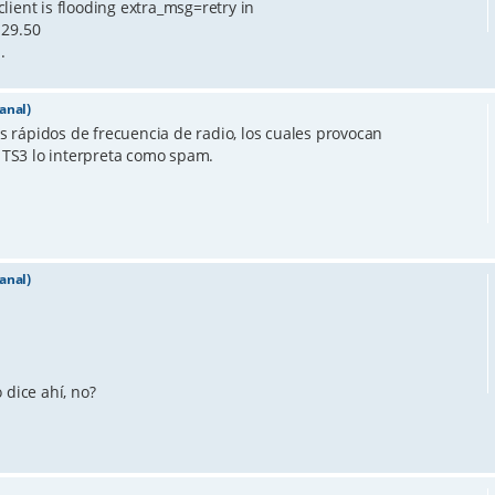
lient is flooding extra_msg=retry in
129.50
.
anal)
 rápidos de frecuencia de radio, los cuales provocan
TS3 lo interpreta como spam.
anal)
dice ahí, no?