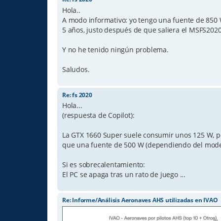
Hola..
A modo informativo: yo tengo una fuente de 850 
5 años, justo después de que saliera el MSFS2020
Y no he tenido ningún problema.
Saludos.
Re: fs 2020
Hola...
(respuesta de Copilot):
La GTX 1660 Super suele consumir unos 125 W, pe
que una fuente de 500 W (dependiendo del model
Si es sobrecalentamiento:
El PC se apaga tras un rato de juego ...
Re: Informe/Análisis Aeronaves AHS utilizadas en IVAO