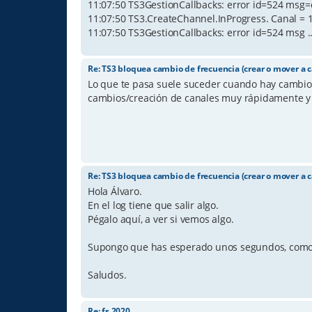
11:07:50 TS3GestionCallbacks: error id=524 msg=c
11:07:50 TS3.CreateChannel.InProgress. Canal = 
11:07:50 TS3GestionCallbacks: error id=524 msg ..
Re: TS3 bloquea cambio de frecuencia (crear o mover a c
Lo que te pasa suele suceder cuando hay cambios
cambios/creación de canales muy rápidamente y 
Re: TS3 bloquea cambio de frecuencia (crear o mover a c
Hola Álvaro.
En el log tiene que salir algo.
Pégalo aquí, a ver si vemos algo.
Supongo que has esperado unos segundos, como 
Saludos.
Re: fs 2020