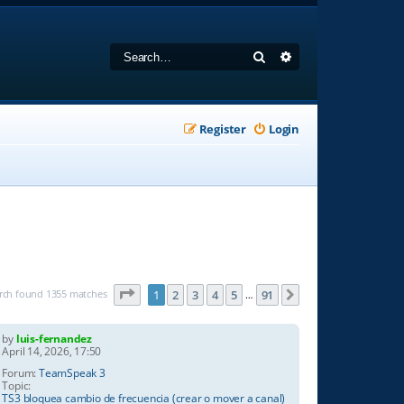
Search
Advanced search
Register
Login
Page
1
of
91
rch found 1355 matches
1
2
3
4
5
91
Next
…
by
luis-fernandez
April 14, 2026, 17:50
Forum:
TeamSpeak 3
Topic:
TS3 bloquea cambio de frecuencia (crear o mover a canal)