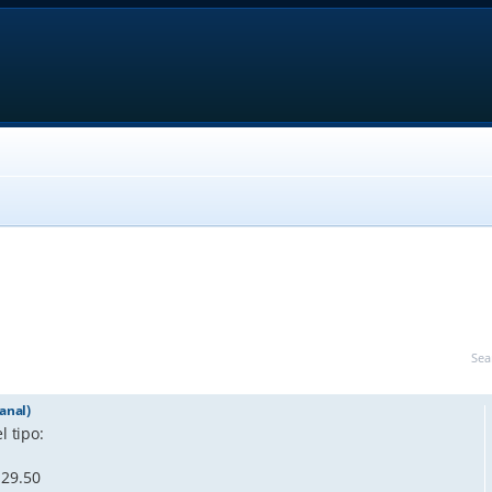
Sea
anal)
l tipo:
129.50