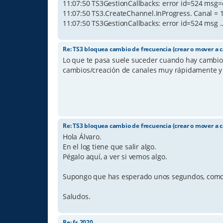
11:07:50 TS3GestionCallbacks: error id=524 msg=c
11:07:50 TS3.CreateChannel.InProgress. Canal = 
11:07:50 TS3GestionCallbacks: error id=524 msg ..
Re: TS3 bloquea cambio de frecuencia (crear o mover a c
Lo que te pasa suele suceder cuando hay cambios
cambios/creación de canales muy rápidamente y 
Re: TS3 bloquea cambio de frecuencia (crear o mover a c
Hola Álvaro.
En el log tiene que salir algo.
Pégalo aquí, a ver si vemos algo.
Supongo que has esperado unos segundos, como 
Saludos.
Re: fs 2020