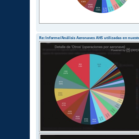
Re: Informe/Análisis Aeronaves AHS utilizadas en nuest