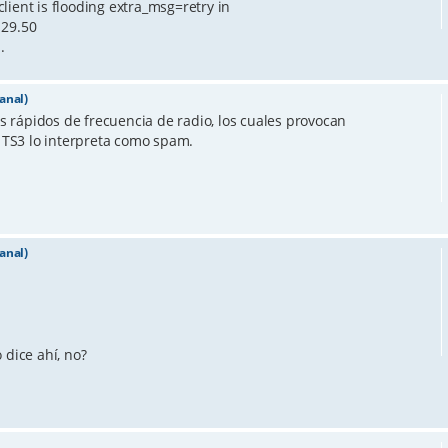
lient is flooding extra_msg=retry in
129.50
.
anal)
 rápidos de frecuencia de radio, los cuales provocan
TS3 lo interpreta como spam.
anal)
dice ahí, no?