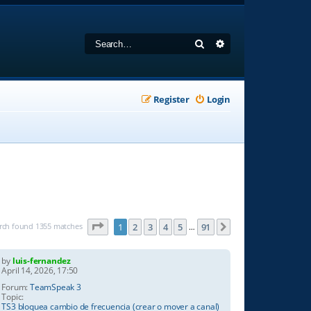
Search
Advanced search
Register
Login
Page
1
of
91
rch found 1355 matches
1
2
3
4
5
91
Next
…
by
luis-fernandez
April 14, 2026, 17:50
Forum:
TeamSpeak 3
Topic:
TS3 bloquea cambio de frecuencia (crear o mover a canal)