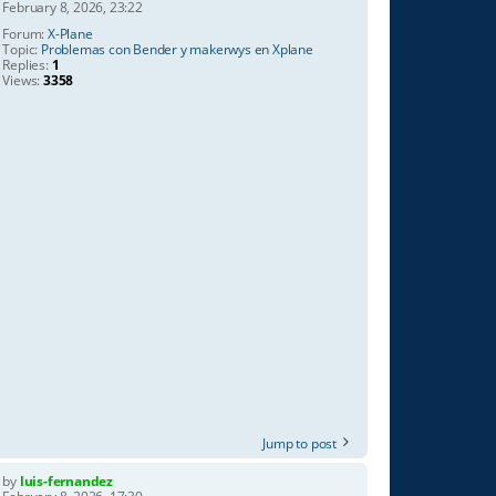
February 8, 2026, 23:22
Forum:
X-Plane
Topic:
Problemas con Bender y makerwys en Xplane
Replies:
1
Views:
3358
Jump to post
by
luis-fernandez