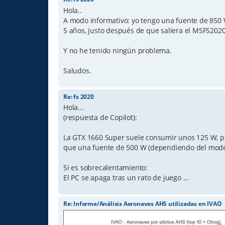
Hola..
A modo informativo: yo tengo una fuente de 850 
5 años, justo después de que saliera el MSFS2020
Y no he tenido ningún problema.
Saludos.
Re: fs 2020
Hola...
(respuesta de Copilot):
La GTX 1660 Super suele consumir unos 125 W, pe
que una fuente de 500 W (dependiendo del model
Si es sobrecalentamiento:
El PC se apaga tras un rato de juego ...
Re: Informe/Análisis Aeronaves AHS utilizadas en IVAO