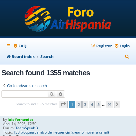
FAQ
Register
Login
S
Board index
Search
e
Search found 1355 matches
a
r
Go to advanced search
c
Search
Advanced search
h
Page
1
of
91
Search found 1355 matches
1
2
3
4
5
91
Next
…
by
luis-fernandez
April 14, 2026, 17:50
Forum:
TeamSpeak 3
Topic:
TS3 bloquea cambio de frecuencia (crear o mover a canal)