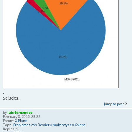
.
Saludos.
Jump to post
by
luis-fernandez
February 8, 2026, 23:22
Forum:
X-Plane
Topic:
Problemas con Bender y makerwys en Xplane
Replies:
1