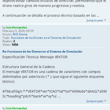
objetivo evitar cambios bruscos de dirección, permitiendo que el
drone realice giros de manera progresiva y realista.
A continuación se detalla el proceso técnico basado en las ...
Jump to post
by
luis-fernandez
February 3, 2026, 00:59
Forum:
AHS-Drone
Topic:
Funciones de los Drones en el Sistema de Simulación
Replies:
2
Views:
1456
Re: Funciones de los Drones en el Sistema de Simulación
Especificación Técnica: Mensaje VEKTOR
Estructura General de la Cadena
El mensaje VEKTOR es una cadena de caracteres con campos
delimitados por asteriscos ( * ), que sigue el siguiente esquema
técnico:
#TMcallSign:*:*VEKTOR*ver*ICAO*lat*lon*AltMode*altAGL*altM
SL*heading*pitch*bank*vx*vy*vz ...
Jump to post
by
luis-fernandez