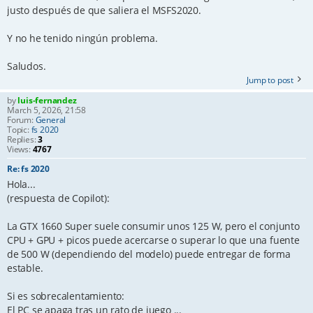
justo después de que saliera el MSFS2020.
Y no he tenido ningún problema.
Saludos.
Jump to post
by
luis-fernandez
March 5, 2026, 21:58
Forum:
General
Topic:
fs 2020
Replies:
3
Views:
4767
Re: fs 2020
Hola...
(respuesta de Copilot):
La GTX 1660 Super suele consumir unos 125 W, pero el conjunto
CPU + GPU + picos puede acercarse o superar lo que una fuente
de 500 W (dependiendo del modelo) puede entregar de forma
estable.
Si es sobrecalentamiento:
El PC se apaga tras un rato de juego ...