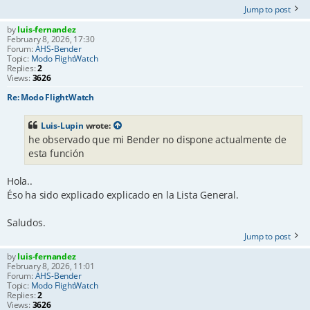
Jump to post
by
luis-fernandez
February 8, 2026, 17:30
Forum:
AHS-Bender
Topic:
Modo FlightWatch
Replies:
2
Views:
3626
Re: Modo FlightWatch
Luis-Lupin
wrote:
he observado que mi Bender no dispone actualmente de
esta función
Hola..
Éso ha sido explicado explicado en la Lista General.
Saludos.
Jump to post
by
luis-fernandez
February 8, 2026, 11:01
Forum:
AHS-Bender
Topic:
Modo FlightWatch
Replies:
2
Views:
3626