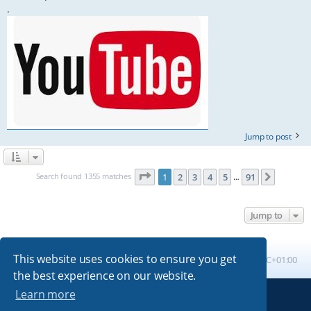
.
Jump to post
Page
1
of
91
Search found 1355 matches
1
2
3
4
5
91
Next
…
Jump to
This website uses cookies to ensure you get
Board index
All times are
UTC+01:00
the best experience on our website.
Learn more
Powered by
phpBB
® Forum Software © phpBB Limited