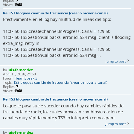
Replies:
7
Views:
1968
Re: TS3 bloquea cambio de frecuencia (crear o mover a canal)
Efectivamente, en el log hay multitud de líneas del tipo:
11:07:50 TS3.CreateChannel.InProgress. Canal = 129.50
11:07:50 TS3GestionCallbacks: error id=524 msg=client is flooding
extra_msg=retry in
11:07:50 TS3.CreateChannel.InProgress. Canal = 129.50
11:07:50 TS3GestionCallbacks: error id=524 msg ...
Jump to post
by
luis-fernandez
April 13, 2026, 21:50
Forum:
TeamSpeak 3
Topic:
TS3 bloquea cambio de frecuencia (crear o mover a canal)
Replies:
7
Views:
1968
Re: TS3 bloquea cambio de frecuencia (crear o mover a canal)
Lo que te pasa suele suceder cuando hay cambios rápidos de
frecuencia de radio, los cuales provocan cambios/creación de
canales muy rápidamente y TS3 lo interpreta como spam.
Jump to post
by
luis-fernandez