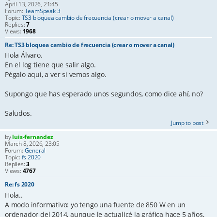
April 13, 2026, 21:45
Forum:
TeamSpeak 3
Topic:
TS3 bloquea cambio de frecuencia (crear o mover a canal)
Replies:
7
Views:
1968
Re: TS3 bloquea cambio de frecuencia (crear o mover a canal)
Hola Álvaro.
En el log tiene que salir algo.
Pégalo aquí, a ver si vemos algo.
Supongo que has esperado unos segundos, como dice ahí, no?
Saludos.
Jump to post
by
luis-fernandez
March 8, 2026, 23:05
Forum:
General
Topic:
fs 2020
Replies:
3
Views:
4767
Re: fs 2020
Hola..
A modo informativo: yo tengo una fuente de 850 W en un
ordenador del 2014, aunque le actualicé la gráfica hace 5 años,