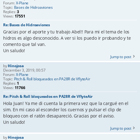
Forum:
X-Plane
Topic:
Bases de Hidroaviones
Replies:
3
Views:
17551
Re: Bases de Hidroaviones
Gracias por el aporte y tu trabajo Abel!! Para mi el tema de los
hidros es algo desconocido. A ver si los puedo ir probando y te
comento que tal van.
Un saludo!
Jump to post
by
Hinojosa
December 3, 2019, 00:57
Forum:
X-Plane
Topic:
Pitch & Roll bloqueados en PA28R de VflyteAir
Replies:
1
Views:
11766
Re: Pitch & Roll bloqueados en PA28R de VflyteAir
Hola Juan! Ya me di cuenta la primera vez que la cargué en el
sim. En mi caso al esconder los cuernos y pulsar el clip de
bloqueo con el ratón desapareció. Gracias por el aviso.
Un saludo!
Jump to post
by
Hinojosa