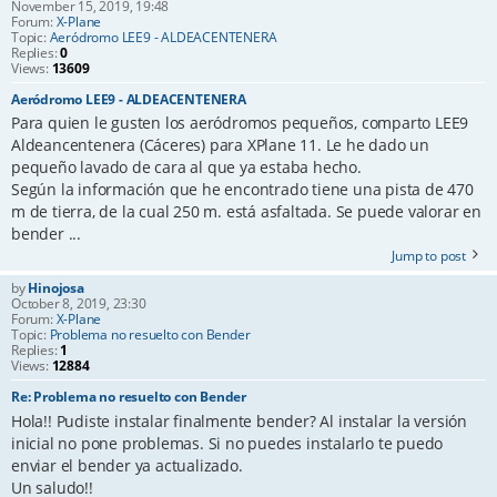
November 15, 2019, 19:48
Forum:
X-Plane
Topic:
Aeródromo LEE9 - ALDEACENTENERA
Replies:
0
Views:
13609
Aeródromo LEE9 - ALDEACENTENERA
Para quien le gusten los aeródromos pequeños, comparto LEE9
Aldeancentenera (Cáceres) para XPlane 11. Le he dado un
pequeño lavado de cara al que ya estaba hecho.
Según la información que he encontrado tiene una pista de 470
m de tierra, de la cual 250 m. está asfaltada. Se puede valorar en
bender ...
Jump to post
by
Hinojosa
October 8, 2019, 23:30
Forum:
X-Plane
Topic:
Problema no resuelto con Bender
Replies:
1
Views:
12884
Re: Problema no resuelto con Bender
Hola!! Pudiste instalar finalmente bender? Al instalar la versión
inicial no pone problemas. Si no puedes instalarlo te puedo
enviar el bender ya actualizado.
Un saludo!!