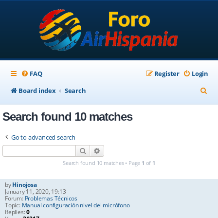
FAQ
Register
Login
S
Board index
Search
e
Search found 10 matches
a
r
Go to advanced search
c
Search
Advanced search
h
Search found 10 matches • Page
1
of
1
by
Hinojosa
January 11, 2020, 19:13
Forum:
Problemas Técnicos
Topic:
Manual configuración nivel del micrófono
Replies:
0