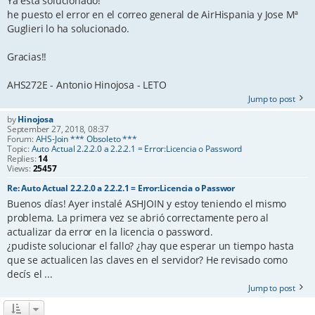
Ya está solucionado!
he puesto el error en el correo general de AirHispania y Jose Mª
Guglieri lo ha solucionado.
Gracias!!
AHS272E - Antonio Hinojosa - LETO
Jump to post
by
Hinojosa
September 27, 2018, 08:37
Forum:
AHS-Join *** Obsoleto ***
Topic:
Auto Actual 2.2.2.0 a 2.2.2.1 = Error:Licencia o Password
Replies:
14
Views:
25457
Re: Auto Actual 2.2.2.0 a 2.2.2.1 = Error:Licencia o Passwor
Buenos días! Ayer instalé ASHJOIN y estoy teniendo el mismo
problema. La primera vez se abrió correctamente pero al
actualizar da error en la licencia o password.
¿pudiste solucionar el fallo? ¿hay que esperar un tiempo hasta
que se actualicen las claves en el servidor? He revisado como
decís el ...
Jump to post