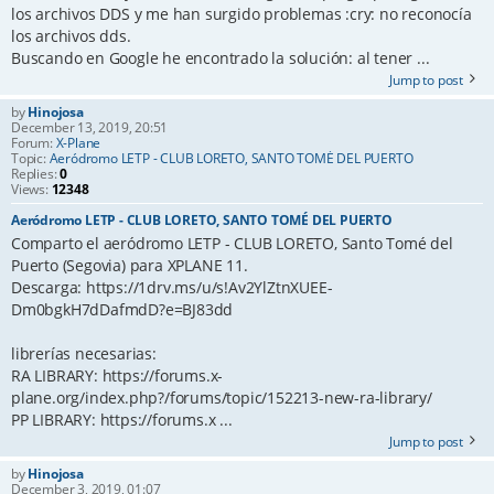
los archivos DDS y me han surgido problemas :cry: no reconocía
los archivos dds.
Buscando en Google he encontrado la solución: al tener ...
Jump to post
by
Hinojosa
December 13, 2019, 20:51
Forum:
X-Plane
Topic:
Aeródromo LETP - CLUB LORETO, SANTO TOMÉ DEL PUERTO
Replies:
0
Views:
12348
Aeródromo LETP - CLUB LORETO, SANTO TOMÉ DEL PUERTO
Comparto el aeródromo LETP - CLUB LORETO, Santo Tomé del
Puerto (Segovia) para XPLANE 11.
Descarga: https://1drv.ms/u/s!Av2YlZtnXUEE-
Dm0bgkH7dDafmdD?e=BJ83dd
librerías necesarias:
RA LIBRARY: https://forums.x-
plane.org/index.php?/forums/topic/152213-new-ra-library/
PP LIBRARY: https://forums.x ...
Jump to post
by
Hinojosa
December 3, 2019, 01:07