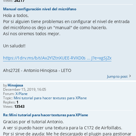
Views:
24217
Manual configuración nivel del micrófono
Hola a todos,
Por si alguien tiene problemas en configurar el nivel de entrada
del micrófono os dejo un "manual" de como hacerlo.
Así nos oiremos todos mejor.
Un saludo!!
https://1drv.ms/b/s!Av2YlZtnXUEE-RVXD0s ... J?e=xgSjZx
Ahs272E - Antonio Hinojosa - LETO
Jump to post
by
Hinojosa
December 15, 2019, 16:05
Forum:
X-Plane
Topic:
Mini tutorial para hacer texturas para XPlane
Replies:
1
Views:
13543
Re: Mini tutorial para hacer texturas para XPlane
Gracias por el tutorial Antonio.
A ver si puedo hacer una textura para la C172 de Airfoillabs.
Por si sirve de ayuda: Me he descargado el plugin para gestionar