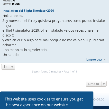
Replies:
4
Views:
15068
Instalacion del Flight Simulator 2020
Hola a todos,
Soy nuevo en el foro y quisiera preguntaros como puedo instalar
mejor
el flight simulator 2020,lo he instalado ya dos veces,una en el
disco C
y otra en el D y algo hare mal porque no me va bien.Si pudierais
echarme
una mano os lo agradeceria.
Un saludo
Jump to post
Search found 7 matches • Page
1
of
1
Jump to
This website uses cookies to ensure you get
Board index
All times are
UTC+01:00
the best experience on our website.