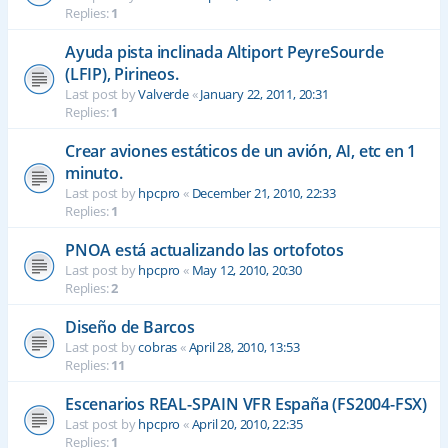
Replies:
1
Ayuda pista inclinada Altiport PeyreSourde
(LFIP), Pirineos.
Last post by
Valverde
«
January 22, 2011, 20:31
Replies:
1
Crear aviones estáticos de un avión, AI, etc en 1
minuto.
Last post by
hpcpro
«
December 21, 2010, 22:33
Replies:
1
PNOA está actualizando las ortofotos
Last post by
hpcpro
«
May 12, 2010, 20:30
Replies:
2
Diseño de Barcos
Last post by
cobras
«
April 28, 2010, 13:53
Replies:
11
Escenarios REAL-SPAIN VFR España (FS2004-FSX)
Last post by
hpcpro
«
April 20, 2010, 22:35
Replies:
1