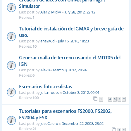
Simulator
Last post by
Ala12_Micky
«
July 28, 2012, 22:12
Replies:
1
Tutorial de instalación del GMAX y breve guía de
uso.
Last post by
ahs240d
«
July 16, 2016, 18:23
Replies:
10
Generar malla de terreno usando el MDT05 del
IGN
Last post by
Ala78
«
March 8, 2012, 20:24
Replies:
6
Escenarios foto-realistas
Last post by
julianrodes
«
October 3, 2012, 00:04
Replies:
100
1
4
5
6
7
…
Tutoriales para escenarios FS2000, FS2002,
FS2004 y FSX
Last post by
JoseCalero
«
December 22, 2008, 23:02
Replies:
21
1
2