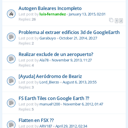
Autogen Baleares Incompleto
Last post by
luis-fernandez
«
January 13, 2015, 02:01
Replies:
26
1
2
Problema al extraer edificios 3d de GoogleEarth
Last post by
Garabuyo
«
October 21, 2014, 20:27
Replies:
2
Realizar exclude de un aeropuerto?
Last post by
Ala78
«
November 9, 2013, 11:27
Replies:
4
[Ayuda] Aeródromo de Beariz
Last post by
Lord_Bierzo
«
August 6, 2013, 20:55
Replies:
3
FS Earth Tiles con Google Earth ??
Last post by
manuel1200
«
November 6, 2012, 01:47
Replies:
5
Flatten en FSX ??
Last post by
ARV187
«
April 29, 2012, 02:34