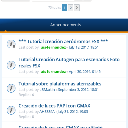
73 topics
1
2
Next
Announcements
*** Tutorial creación aeródromos FSX ***
Last post by
luis-fernandez
«
July 18, 2017, 18:51
Tutorial Creación Autogen para escenarios Foto-
reales FSX
Last post by
luis-fernandez
«
April 30, 2014, 01:45
Tutorial sobre plataformas aterrizables
Last post by
LBMartin
«
September 3, 2012, 18:01
Replies:
4
Creación de luces PAPI con GMAX
Last post by
AHS334A
«
July 31, 2012, 19:03
Replies:
6
Creación de luces con GMAX para Flight