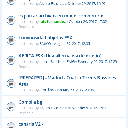
Last post by
Alvaro Escorcia
«
October 29, 2017, 16:29
exportar archivos en model converter x
Last post by
luis-fernandez
«
October 24, 2017, 17:02
Replies:
4
Luminosidad objetos FSX
Last post by
EA6VQ
«
August 29, 2017, 12:35
AFRICA FSX (Una alternativa de diseño)
Last post by
Juan L Sanchez LEMG
«
February 20, 2017, 15:29
Replies:
1
[PREPAR3D] - Madrid - Cuatro Torres Bussines
Area
Last post by
arquillos
«
January 23, 2017, 20:06
Compila bgl
Last post by
Alvaro Escorcia
«
November 5, 2016, 15:10
Replies:
1
canaria V2 -