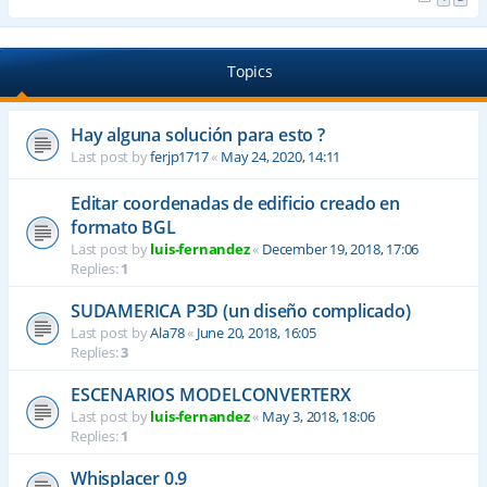
Topics
Hay alguna solución para esto ?
Last post by
ferjp1717
«
May 24, 2020, 14:11
Editar coordenadas de edificio creado en
formato BGL
Last post by
luis-fernandez
«
December 19, 2018, 17:06
Replies:
1
SUDAMERICA P3D (un diseño complicado)
Last post by
Ala78
«
June 20, 2018, 16:05
Replies:
3
ESCENARIOS MODELCONVERTERX
Last post by
luis-fernandez
«
May 3, 2018, 18:06
Replies:
1
Whisplacer 0.9