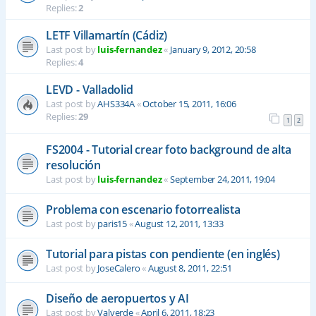
Replies:
2
LETF Villamartín (Cádiz)
Last post by
luis-fernandez
«
January 9, 2012, 20:58
Replies:
4
LEVD - Valladolid
Last post by
AHS334A
«
October 15, 2011, 16:06
Replies:
29
1
2
FS2004 - Tutorial crear foto background de alta
resolución
Last post by
luis-fernandez
«
September 24, 2011, 19:04
Problema con escenario fotorrealista
Last post by
paris15
«
August 12, 2011, 13:33
Tutorial para pistas con pendiente (en inglés)
Last post by
JoseCalero
«
August 8, 2011, 22:51
Diseño de aeropuertos y AI
Last post by
Valverde
«
April 6, 2011, 18:23