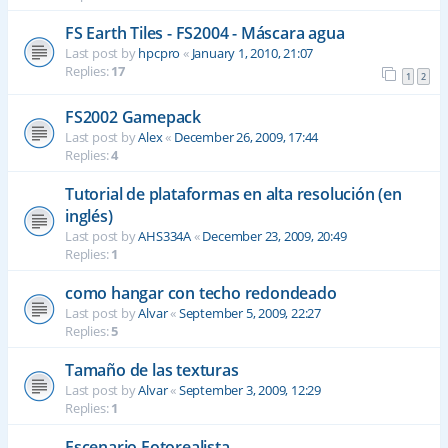
FS Earth Tiles - FS2004 - Máscara agua
Last post by
hpcpro
«
January 1, 2010, 21:07
Replies:
17
1
2
FS2002 Gamepack
Last post by
Alex
«
December 26, 2009, 17:44
Replies:
4
Tutorial de plataformas en alta resolución (en
inglés)
Last post by
AHS334A
«
December 23, 2009, 20:49
Replies:
1
como hangar con techo redondeado
Last post by
Alvar
«
September 5, 2009, 22:27
Replies:
5
Tamaño de las texturas
Last post by
Alvar
«
September 3, 2009, 12:29
Replies:
1
Escenario Fotorealista