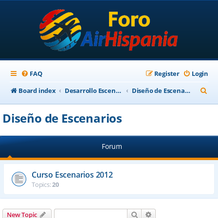
FAQ
Register
Login
S
Board index
Desarrollo Escenarios
Diseño de Escenarios
e
Diseño de Escenarios
a
r
Forum
c
h
Curso Escenarios 2012
Topics:
20
Search
Advanced search
New Topic