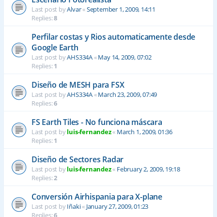
Last post by
Alvar
«
September 1, 2009, 14:11
Replies:
8
Perfilar costas y Rios automaticamente desde
Google Earth
Last post by
AHS334A
«
May 14, 2009, 07:02
Replies:
1
Diseño de MESH para FSX
Last post by
AHS334A
«
March 23, 2009, 07:49
Replies:
6
FS Earth Tiles - No funciona máscara
Last post by
luis-fernandez
«
March 1, 2009, 01:36
Replies:
1
Diseño de Sectores Radar
Last post by
luis-fernandez
«
February 2, 2009, 19:18
Replies:
2
Conversión Airhispania para X-plane
Last post by
Iñaki
«
January 27, 2009, 01:23
Replies:
6