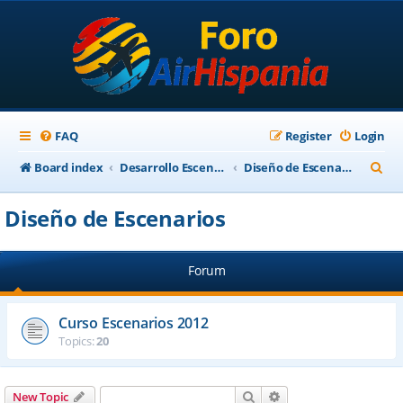
FAQ
Register
Login
S
Board index
Desarrollo Escenarios
Diseño de Escenarios
e
Diseño de Escenarios
a
r
Forum
c
h
Curso Escenarios 2012
Topics:
20
Search
Advanced search
New Topic