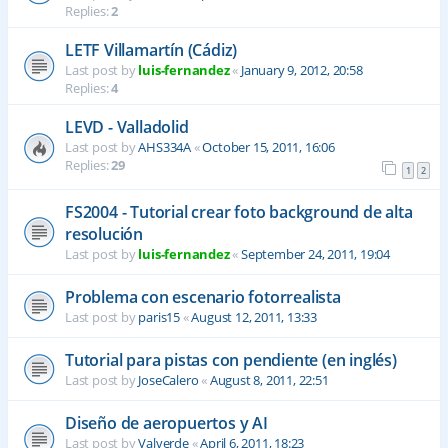
Replies:
2
LETF Villamartín (Cádiz)
Last post by
luis-fernandez
«
January 9, 2012, 20:58
Replies:
4
LEVD - Valladolid
Last post by
AHS334A
«
October 15, 2011, 16:06
Replies:
29
1
2
FS2004 - Tutorial crear foto background de alta
resolución
Last post by
luis-fernandez
«
September 24, 2011, 19:04
Problema con escenario fotorrealista
Last post by
paris15
«
August 12, 2011, 13:33
Tutorial para pistas con pendiente (en inglés)
Last post by
JoseCalero
«
August 8, 2011, 22:51
Diseño de aeropuertos y AI
Last post by
Valverde
«
April 6, 2011, 18:23