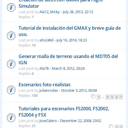
Simulator
Last post by
Ala12_Micky
«
July 28, 2012, 22:12
Replies:
1
Tutorial de instalación del GMAX y breve guía de
uso.
Last post by
ahs240d
«
July 16, 2016, 18:23
Replies:
10
Generar malla de terreno usando el MDT05 del
IGN
Last post by
Ala78
«
March 8, 2012, 20:24
Replies:
6
Escenarios foto-realistas
Last post by
julianrodes
«
October 3, 2012, 00:04
Replies:
100
1
4
5
6
7
…
Tutoriales para escenarios FS2000, FS2002,
FS2004 y FSX
Last post by
JoseCalero
«
December 22, 2008, 23:02
Replies:
21
1
2