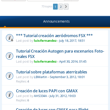
73 topics
1
2
Next
Announcements
*** Tutorial creación aeródromos FSX ***
Last post by
luis-fernandez
«
July 18, 2017, 18:51
Tutorial Creación Autogen para escenarios Foto-
reales FSX
Last post by
luis-fernandez
«
April 30, 2014, 01:45
Tutorial sobre plataformas aterrizables
Last post by
LBMartin
«
September 3, 2012, 18:01
Replies:
4
Creación de luces PAPI con GMAX
Last post by
AHS334A
«
July 31, 2012, 19:03
Replies:
6
Creación de luces con GMAX para Flight