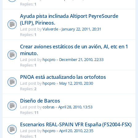
Replies:
1
Ayuda pista inclinada Altiport PeyreSourde
(LFIP), Pirineos.
Last post by
Valverde
«
January 22, 2011, 20:31
Replies:
1
Crear aviones estáticos de un avión, AI, etc en 1
minuto.
Last post by
hpcpro
«
December 21, 2010, 22:33
Replies:
1
PNOA está actualizando las ortofotos
Last post by
hpcpro
«
May 12, 2010, 20:30
Replies:
2
Diseño de Barcos
Last post by
cobras
«
April 28, 2010, 13:53
Replies:
11
Escenarios REAL-SPAIN VFR España (FS2004-FSX)
Last post by
hpcpro
«
April 20, 2010, 22:35
Replies:
1