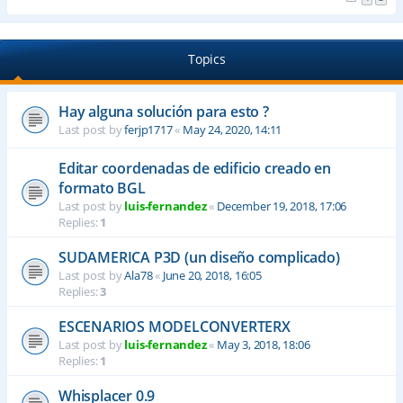
Topics
Hay alguna solución para esto ?
Last post by
ferjp1717
«
May 24, 2020, 14:11
Editar coordenadas de edificio creado en
formato BGL
Last post by
luis-fernandez
«
December 19, 2018, 17:06
Replies:
1
SUDAMERICA P3D (un diseño complicado)
Last post by
Ala78
«
June 20, 2018, 16:05
Replies:
3
ESCENARIOS MODELCONVERTERX
Last post by
luis-fernandez
«
May 3, 2018, 18:06
Replies:
1
Whisplacer 0.9