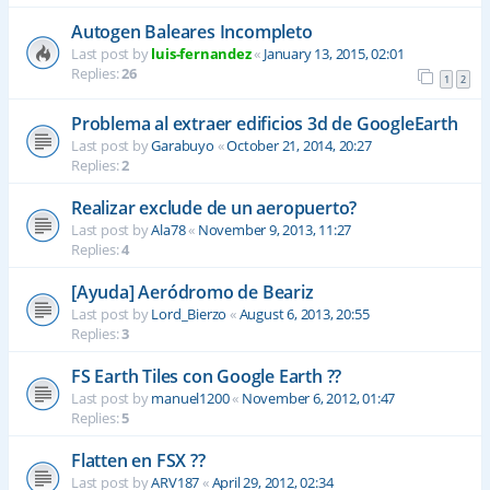
Autogen Baleares Incompleto
Last post by
luis-fernandez
«
January 13, 2015, 02:01
Replies:
26
1
2
Problema al extraer edificios 3d de GoogleEarth
Last post by
Garabuyo
«
October 21, 2014, 20:27
Replies:
2
Realizar exclude de un aeropuerto?
Last post by
Ala78
«
November 9, 2013, 11:27
Replies:
4
[Ayuda] Aeródromo de Beariz
Last post by
Lord_Bierzo
«
August 6, 2013, 20:55
Replies:
3
FS Earth Tiles con Google Earth ??
Last post by
manuel1200
«
November 6, 2012, 01:47
Replies:
5
Flatten en FSX ??
Last post by
ARV187
«
April 29, 2012, 02:34