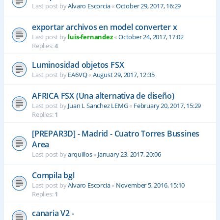
Last post by
Alvaro Escorcia
«
October 29, 2017, 16:29
exportar archivos en model converter x
Last post by
luis-fernandez
«
October 24, 2017, 17:02
Replies:
4
Luminosidad objetos FSX
Last post by
EA6VQ
«
August 29, 2017, 12:35
AFRICA FSX (Una alternativa de diseño)
Last post by
Juan L Sanchez LEMG
«
February 20, 2017, 15:29
Replies:
1
[PREPAR3D] - Madrid - Cuatro Torres Bussines
Area
Last post by
arquillos
«
January 23, 2017, 20:06
Compila bgl
Last post by
Alvaro Escorcia
«
November 5, 2016, 15:10
Replies:
1
canaria V2 -