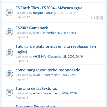
FS Earth Tiles - FS2004 - Máscara agua
Last post by
hpcpro
«
January 1, 2010, 21:07
Replies:
17
1
2
FS2002 Gamepack
Last post by
Alex
«
December 26, 2009, 17:44
Replies:
4
Tutorial de plataformas en alta resolución (en
inglés)
Last post by
AHS334A
«
December 23, 2009, 20:49
Replies:
1
como hangar con techo redondeado
Last post by
Alvar
«
September 5, 2009, 22:27
Replies:
5
Tamaño de las texturas
Last post by
Alvar
«
September 3, 2009, 12:29
Replies:
1
Escenario Fotorealista