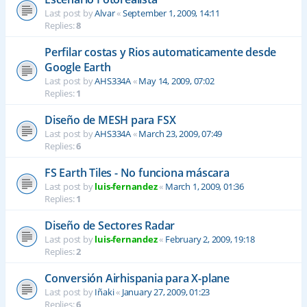
Last post by
Alvar
«
September 1, 2009, 14:11
Replies:
8
Perfilar costas y Rios automaticamente desde
Google Earth
Last post by
AHS334A
«
May 14, 2009, 07:02
Replies:
1
Diseño de MESH para FSX
Last post by
AHS334A
«
March 23, 2009, 07:49
Replies:
6
FS Earth Tiles - No funciona máscara
Last post by
luis-fernandez
«
March 1, 2009, 01:36
Replies:
1
Diseño de Sectores Radar
Last post by
luis-fernandez
«
February 2, 2009, 19:18
Replies:
2
Conversión Airhispania para X-plane
Last post by
Iñaki
«
January 27, 2009, 01:23
Replies:
6