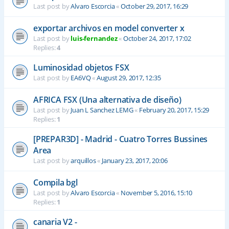
Last post by
Alvaro Escorcia
«
October 29, 2017, 16:29
exportar archivos en model converter x
Last post by
luis-fernandez
«
October 24, 2017, 17:02
Replies:
4
Luminosidad objetos FSX
Last post by
EA6VQ
«
August 29, 2017, 12:35
AFRICA FSX (Una alternativa de diseño)
Last post by
Juan L Sanchez LEMG
«
February 20, 2017, 15:29
Replies:
1
[PREPAR3D] - Madrid - Cuatro Torres Bussines
Area
Last post by
arquillos
«
January 23, 2017, 20:06
Compila bgl
Last post by
Alvaro Escorcia
«
November 5, 2016, 15:10
Replies:
1
canaria V2 -