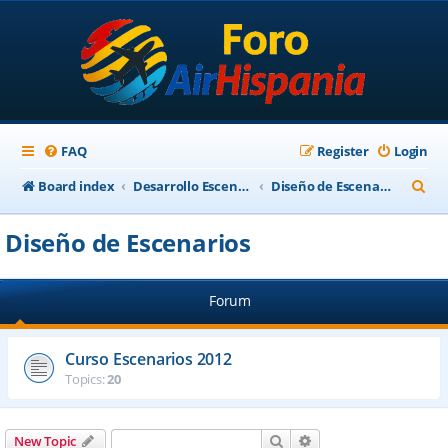
FAQ
Register
Login
S
Board index
Desarrollo Escenarios
Diseño de Escenarios
e
Diseño de Escenarios
a
r
Forum
c
h
Curso Escenarios 2012
Topics:
20
Search
Advanced search
New Topic