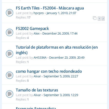
FS Earth Tiles - FS2004 - Máscara agua
Last post by
hpcpro
«
January 1, 2010, 21:07
Replies:
17
1
2
FS2002 Gamepack
Last post by
Alex
«
December 26, 2009, 17:44
Replies:
4
Tutorial de plataformas en alta resolución (en
inglés)
Last post by
AHS334A
«
December 23, 2009, 20:49
Replies:
1
como hangar con techo redondeado
Last post by
Alvar
«
September 5, 2009, 22:27
Replies:
5
Tamaño de las texturas
Last post by
Alvar
«
September 3, 2009, 12:29
Replies:
1
Escenario Fotorealista