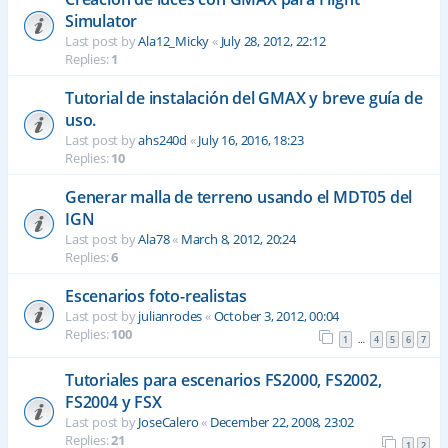
Simulator
Last post by
Ala12_Micky
«
July 28, 2012, 22:12
Replies:
1
Tutorial de instalación del GMAX y breve guía de
uso.
Last post by
ahs240d
«
July 16, 2016, 18:23
Replies:
10
Generar malla de terreno usando el MDT05 del
IGN
Last post by
Ala78
«
March 8, 2012, 20:24
Replies:
6
Escenarios foto-realistas
Last post by
julianrodes
«
October 3, 2012, 00:04
Replies:
100
1
4
5
6
7
…
Tutoriales para escenarios FS2000, FS2002,
FS2004 y FSX
Last post by
JoseCalero
«
December 22, 2008, 23:02
Replies:
21
1
2