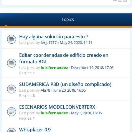
Topics
Hay alguna solución para esto ?
Last post by
ferjp1717
«
May 24, 2020, 14:11
Editar coordenadas de edificio creado en
formato BGL
Last post by
luis-fernandez
«
December 19, 2018, 17:06
Replies:
1
SUDAMERICA P3D (un diseño complicado)
Last post by
Ala78
«
June 20, 2018, 16:05
Replies:
3
ESCENARIOS MODELCONVERTERX
Last post by
luis-fernandez
«
May 3, 2018, 18:06
Replies:
1
Whisplacer 0.9