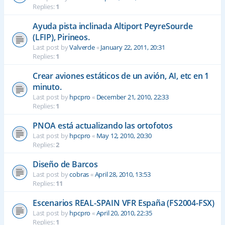
Replies:
1
Ayuda pista inclinada Altiport PeyreSourde
(LFIP), Pirineos.
Last post by
Valverde
«
January 22, 2011, 20:31
Replies:
1
Crear aviones estáticos de un avión, AI, etc en 1
minuto.
Last post by
hpcpro
«
December 21, 2010, 22:33
Replies:
1
PNOA está actualizando las ortofotos
Last post by
hpcpro
«
May 12, 2010, 20:30
Replies:
2
Diseño de Barcos
Last post by
cobras
«
April 28, 2010, 13:53
Replies:
11
Escenarios REAL-SPAIN VFR España (FS2004-FSX)
Last post by
hpcpro
«
April 20, 2010, 22:35
Replies:
1