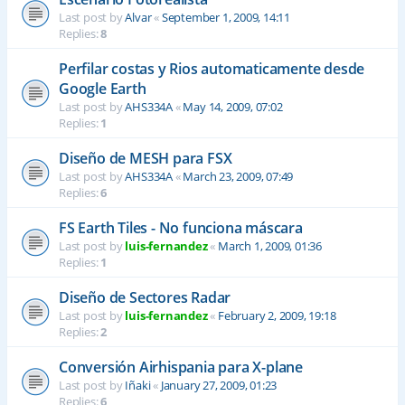
Last post by
Alvar
«
September 1, 2009, 14:11
Replies:
8
Perfilar costas y Rios automaticamente desde
Google Earth
Last post by
AHS334A
«
May 14, 2009, 07:02
Replies:
1
Diseño de MESH para FSX
Last post by
AHS334A
«
March 23, 2009, 07:49
Replies:
6
FS Earth Tiles - No funciona máscara
Last post by
luis-fernandez
«
March 1, 2009, 01:36
Replies:
1
Diseño de Sectores Radar
Last post by
luis-fernandez
«
February 2, 2009, 19:18
Replies:
2
Conversión Airhispania para X-plane
Last post by
Iñaki
«
January 27, 2009, 01:23
Replies:
6