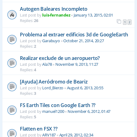
Autogen Baleares Incompleto
Last post by
luis-fernandez
«
January 13, 2015, 02:01
Replies:
26
1
2
Problema al extraer edificios 3d de GoogleEarth
Last post by
Garabuyo
«
October 21, 2014, 20:27
Replies:
2
Realizar exclude de un aeropuerto?
Last post by
Ala78
«
November 9, 2013, 11:27
Replies:
4
[Ayuda] Aeródromo de Beariz
Last post by
Lord_Bierzo
«
August 6, 2013, 20:55
Replies:
3
FS Earth Tiles con Google Earth ??
Last post by
manuel1200
«
November 6, 2012, 01:47
Replies:
5
Flatten en FSX ??
Last post by
ARV187
«
April 29, 2012, 02:34