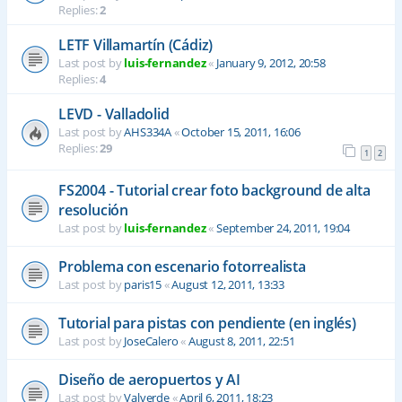
Replies:
2
LETF Villamartín (Cádiz)
Last post by
luis-fernandez
«
January 9, 2012, 20:58
Replies:
4
LEVD - Valladolid
Last post by
AHS334A
«
October 15, 2011, 16:06
Replies:
29
1
2
FS2004 - Tutorial crear foto background de alta
resolución
Last post by
luis-fernandez
«
September 24, 2011, 19:04
Problema con escenario fotorrealista
Last post by
paris15
«
August 12, 2011, 13:33
Tutorial para pistas con pendiente (en inglés)
Last post by
JoseCalero
«
August 8, 2011, 22:51
Diseño de aeropuertos y AI
Last post by
Valverde
«
April 6, 2011, 18:23