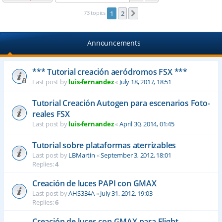
73 topics
1
2
Next
Announcements
*** Tutorial creación aeródromos FSX ***
Last post by
luis-fernandez
«
July 18, 2017, 18:51
Tutorial Creación Autogen para escenarios Foto-
reales FSX
Last post by
luis-fernandez
«
April 30, 2014, 01:45
Tutorial sobre plataformas aterrizables
Last post by
LBMartin
«
September 3, 2012, 18:01
Replies:
4
Creación de luces PAPI con GMAX
Last post by
AHS334A
«
July 31, 2012, 19:03
Replies:
6
Creación de luces con GMAX para Flight