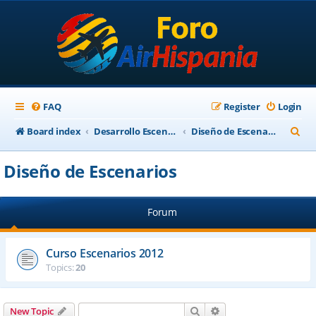
FAQ
Register
Login
S
Board index
Desarrollo Escenarios
Diseño de Escenarios
e
Diseño de Escenarios
a
r
Forum
c
h
Curso Escenarios 2012
Topics:
20
Search
Advanced search
New Topic