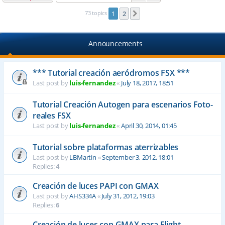
73 topics
1
2
Next
Announcements
*** Tutorial creación aeródromos FSX ***
Last post by
luis-fernandez
«
July 18, 2017, 18:51
Tutorial Creación Autogen para escenarios Foto-
reales FSX
Last post by
luis-fernandez
«
April 30, 2014, 01:45
Tutorial sobre plataformas aterrizables
Last post by
LBMartin
«
September 3, 2012, 18:01
Replies:
4
Creación de luces PAPI con GMAX
Last post by
AHS334A
«
July 31, 2012, 19:03
Replies:
6
Creación de luces con GMAX para Flight