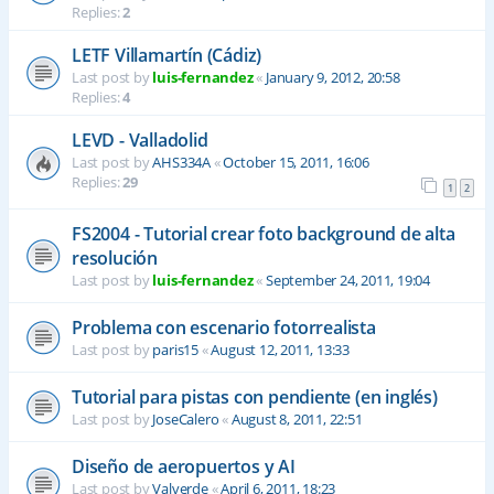
Replies:
2
LETF Villamartín (Cádiz)
Last post by
luis-fernandez
«
January 9, 2012, 20:58
Replies:
4
LEVD - Valladolid
Last post by
AHS334A
«
October 15, 2011, 16:06
Replies:
29
1
2
FS2004 - Tutorial crear foto background de alta
resolución
Last post by
luis-fernandez
«
September 24, 2011, 19:04
Problema con escenario fotorrealista
Last post by
paris15
«
August 12, 2011, 13:33
Tutorial para pistas con pendiente (en inglés)
Last post by
JoseCalero
«
August 8, 2011, 22:51
Diseño de aeropuertos y AI
Last post by
Valverde
«
April 6, 2011, 18:23