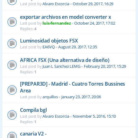
Last post by
Alvaro Escorcia
«
October 29, 2017, 16:29
exportar archivos en model converter x
Last post by
luis-fernandez
«
October 24, 2017, 17:02
Replies:
4
Luminosidad objetos FSX
Last post by
EA6VQ
«
August 29, 2017, 12:35
AFRICA FSX (Una alternativa de diseño)
Last post by
Juan L Sanchez LEMG
«
February 20, 2017, 15:29
Replies:
1
[PREPAR3D] - Madrid - Cuatro Torres Bussines
Area
Last post by
arquillos
«
January 23, 2017, 20:06
Compila bgl
Last post by
Alvaro Escorcia
«
November 5, 2016, 15:10
Replies:
1
canaria V2 -