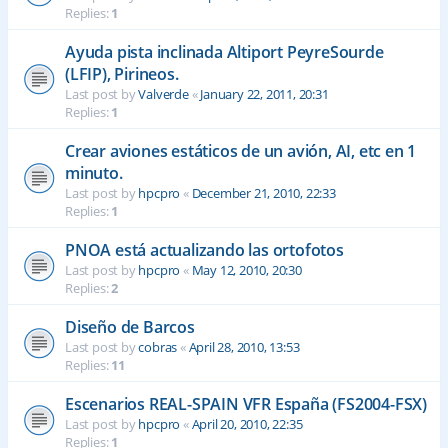
Replies:
1
Ayuda pista inclinada Altiport PeyreSourde
(LFIP), Pirineos.
Last post by
Valverde
«
January 22, 2011, 20:31
Replies:
1
Crear aviones estáticos de un avión, AI, etc en 1
minuto.
Last post by
hpcpro
«
December 21, 2010, 22:33
Replies:
1
PNOA está actualizando las ortofotos
Last post by
hpcpro
«
May 12, 2010, 20:30
Replies:
2
Diseño de Barcos
Last post by
cobras
«
April 28, 2010, 13:53
Replies:
11
Escenarios REAL-SPAIN VFR España (FS2004-FSX)
Last post by
hpcpro
«
April 20, 2010, 22:35
Replies:
1