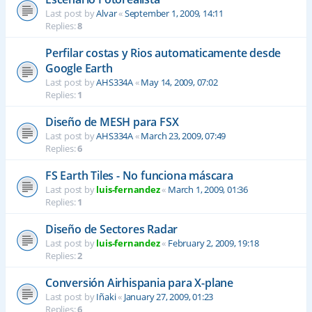
Last post by
Alvar
«
September 1, 2009, 14:11
Replies:
8
Perfilar costas y Rios automaticamente desde
Google Earth
Last post by
AHS334A
«
May 14, 2009, 07:02
Replies:
1
Diseño de MESH para FSX
Last post by
AHS334A
«
March 23, 2009, 07:49
Replies:
6
FS Earth Tiles - No funciona máscara
Last post by
luis-fernandez
«
March 1, 2009, 01:36
Replies:
1
Diseño de Sectores Radar
Last post by
luis-fernandez
«
February 2, 2009, 19:18
Replies:
2
Conversión Airhispania para X-plane
Last post by
Iñaki
«
January 27, 2009, 01:23
Replies:
6