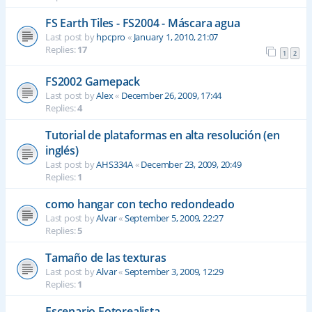
FS Earth Tiles - FS2004 - Máscara agua
Last post by
hpcpro
«
January 1, 2010, 21:07
Replies:
17
1
2
FS2002 Gamepack
Last post by
Alex
«
December 26, 2009, 17:44
Replies:
4
Tutorial de plataformas en alta resolución (en
inglés)
Last post by
AHS334A
«
December 23, 2009, 20:49
Replies:
1
como hangar con techo redondeado
Last post by
Alvar
«
September 5, 2009, 22:27
Replies:
5
Tamaño de las texturas
Last post by
Alvar
«
September 3, 2009, 12:29
Replies:
1
Escenario Fotorealista