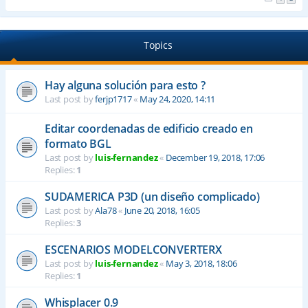
Topics
Hay alguna solución para esto ?
Last post by
ferjp1717
«
May 24, 2020, 14:11
Editar coordenadas de edificio creado en
formato BGL
Last post by
luis-fernandez
«
December 19, 2018, 17:06
Replies:
1
SUDAMERICA P3D (un diseño complicado)
Last post by
Ala78
«
June 20, 2018, 16:05
Replies:
3
ESCENARIOS MODELCONVERTERX
Last post by
luis-fernandez
«
May 3, 2018, 18:06
Replies:
1
Whisplacer 0.9