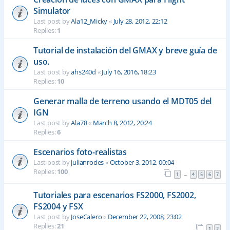
Simulator
Last post by
Ala12_Micky
«
July 28, 2012, 22:12
Replies:
1
Tutorial de instalación del GMAX y breve guía de
uso.
Last post by
ahs240d
«
July 16, 2016, 18:23
Replies:
10
Generar malla de terreno usando el MDT05 del
IGN
Last post by
Ala78
«
March 8, 2012, 20:24
Replies:
6
Escenarios foto-realistas
Last post by
julianrodes
«
October 3, 2012, 00:04
Replies:
100
1
4
5
6
7
…
Tutoriales para escenarios FS2000, FS2002,
FS2004 y FSX
Last post by
JoseCalero
«
December 22, 2008, 23:02
Replies:
21
1
2