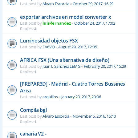
Last post by
Alvaro Escorcia
«
October 29, 2017, 16:29
exportar archivos en model converter x
Last post by
luis-fernandez
«
October 24, 2017, 17:02
Replies:
4
Luminosidad objetos FSX
Last post by
EA6VQ
«
August 29, 2017, 12:35
AFRICA FSX (Una alternativa de diseño)
Last post by
Juan L Sanchez LEMG
«
February 20, 2017, 15:29
Replies:
1
[PREPAR3D] - Madrid - Cuatro Torres Bussines
Area
Last post by
arquillos
«
January 23, 2017, 20:06
Compila bgl
Last post by
Alvaro Escorcia
«
November 5, 2016, 15:10
Replies:
1
canaria V2 -