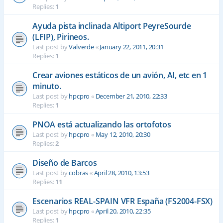
Replies:
1
Ayuda pista inclinada Altiport PeyreSourde
(LFIP), Pirineos.
Last post by
Valverde
«
January 22, 2011, 20:31
Replies:
1
Crear aviones estáticos de un avión, AI, etc en 1
minuto.
Last post by
hpcpro
«
December 21, 2010, 22:33
Replies:
1
PNOA está actualizando las ortofotos
Last post by
hpcpro
«
May 12, 2010, 20:30
Replies:
2
Diseño de Barcos
Last post by
cobras
«
April 28, 2010, 13:53
Replies:
11
Escenarios REAL-SPAIN VFR España (FS2004-FSX)
Last post by
hpcpro
«
April 20, 2010, 22:35
Replies:
1