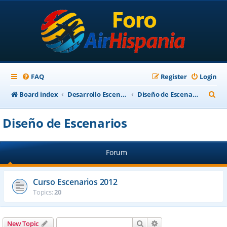
FAQ
Register
Login
S
Board index
Desarrollo Escenarios
Diseño de Escenarios
e
Diseño de Escenarios
a
r
Forum
c
h
Curso Escenarios 2012
Topics:
20
Search
Advanced search
New Topic