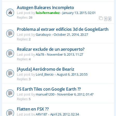
Autogen Baleares Incompleto
Last post by
luis-fernandez
«
January 13, 2015, 02:01
Replies:
26
1
2
Problema al extraer edificios 3d de GoogleEarth
Last post by
Garabuyo
«
October 21, 2014, 20:27
Replies:
2
Realizar exclude de un aeropuerto?
Last post by
Ala78
«
November 9, 2013, 11:27
Replies:
4
[Ayuda] Aeródromo de Beariz
Last post by
Lord_Bierzo
«
August 6, 2013, 20:55
Replies:
3
FS Earth Tiles con Google Earth ??
Last post by
manuel1200
«
November 6, 2012, 01:47
Replies:
5
Flatten en FSX ??
Last post by
ARV187
«
April 29, 2012, 02:34