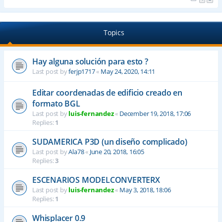
Topics
Hay alguna solución para esto ?
Last post by
ferjp1717
«
May 24, 2020, 14:11
Editar coordenadas de edificio creado en
formato BGL
Last post by
luis-fernandez
«
December 19, 2018, 17:06
Replies:
1
SUDAMERICA P3D (un diseño complicado)
Last post by
Ala78
«
June 20, 2018, 16:05
Replies:
3
ESCENARIOS MODELCONVERTERX
Last post by
luis-fernandez
«
May 3, 2018, 18:06
Replies:
1
Whisplacer 0.9