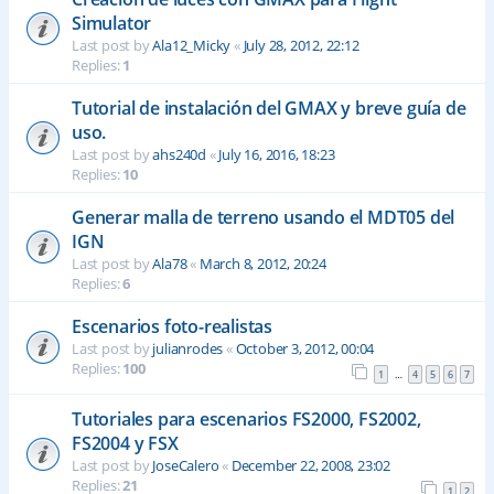
Simulator
Last post by
Ala12_Micky
«
July 28, 2012, 22:12
Replies:
1
Tutorial de instalación del GMAX y breve guía de
uso.
Last post by
ahs240d
«
July 16, 2016, 18:23
Replies:
10
Generar malla de terreno usando el MDT05 del
IGN
Last post by
Ala78
«
March 8, 2012, 20:24
Replies:
6
Escenarios foto-realistas
Last post by
julianrodes
«
October 3, 2012, 00:04
Replies:
100
1
4
5
6
7
…
Tutoriales para escenarios FS2000, FS2002,
FS2004 y FSX
Last post by
JoseCalero
«
December 22, 2008, 23:02
Replies:
21
1
2