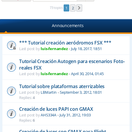
73 topics
1
2
Next
Announcements
*** Tutorial creación aeródromos FSX ***
Last post by
luis-fernandez
«
July 18, 2017, 18:51
Tutorial Creación Autogen para escenarios Foto-
reales FSX
Last post by
luis-fernandez
«
April 30, 2014, 01:45
Tutorial sobre plataformas aterrizables
Last post by
LBMartin
«
September 3, 2012, 18:01
Replies:
4
Creación de luces PAPI con GMAX
Last post by
AHS334A
«
July 31, 2012, 19:03
Replies:
6
Creación de luces con GMAX para Flight