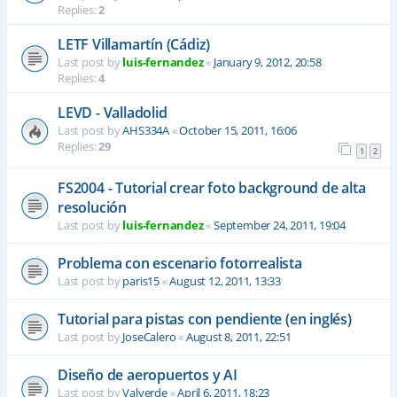
Replies:
2
LETF Villamartín (Cádiz)
Last post by
luis-fernandez
«
January 9, 2012, 20:58
Replies:
4
LEVD - Valladolid
Last post by
AHS334A
«
October 15, 2011, 16:06
Replies:
29
1
2
FS2004 - Tutorial crear foto background de alta
resolución
Last post by
luis-fernandez
«
September 24, 2011, 19:04
Problema con escenario fotorrealista
Last post by
paris15
«
August 12, 2011, 13:33
Tutorial para pistas con pendiente (en inglés)
Last post by
JoseCalero
«
August 8, 2011, 22:51
Diseño de aeropuertos y AI
Last post by
Valverde
«
April 6, 2011, 18:23