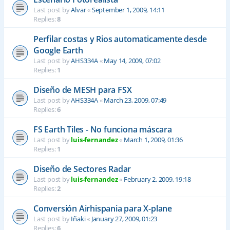
Last post by
Alvar
«
September 1, 2009, 14:11
Replies:
8
Perfilar costas y Rios automaticamente desde
Google Earth
Last post by
AHS334A
«
May 14, 2009, 07:02
Replies:
1
Diseño de MESH para FSX
Last post by
AHS334A
«
March 23, 2009, 07:49
Replies:
6
FS Earth Tiles - No funciona máscara
Last post by
luis-fernandez
«
March 1, 2009, 01:36
Replies:
1
Diseño de Sectores Radar
Last post by
luis-fernandez
«
February 2, 2009, 19:18
Replies:
2
Conversión Airhispania para X-plane
Last post by
Iñaki
«
January 27, 2009, 01:23
Replies:
6