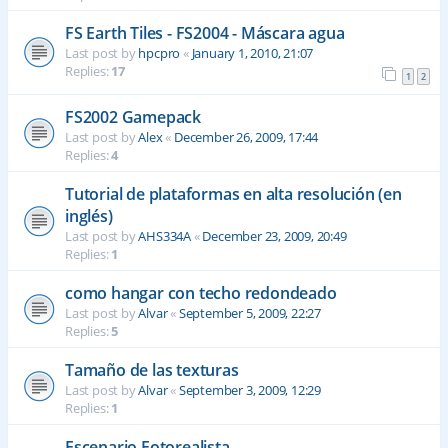
FS Earth Tiles - FS2004 - Máscara agua
Last post by
hpcpro
«
January 1, 2010, 21:07
Replies:
17
1
2
FS2002 Gamepack
Last post by
Alex
«
December 26, 2009, 17:44
Replies:
4
Tutorial de plataformas en alta resolución (en
inglés)
Last post by
AHS334A
«
December 23, 2009, 20:49
Replies:
1
como hangar con techo redondeado
Last post by
Alvar
«
September 5, 2009, 22:27
Replies:
5
Tamaño de las texturas
Last post by
Alvar
«
September 3, 2009, 12:29
Replies:
1
Escenario Fotorealista