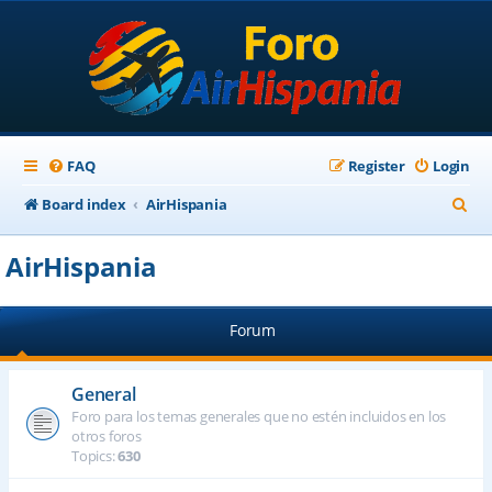
FAQ
Register
Login
S
Board index
AirHispania
e
AirHispania
a
r
Forum
c
h
General
Foro para los temas generales que no estén incluidos en los
otros foros
Topics:
630