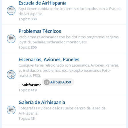
Escuela de AirHispania
Aqui tienen cabida todos los temas relacionados con la Escuela
de AirHispania
Topics:
338
Problemas Técnicos
Problemas relacionados con los distintos programas, tarjetas,
joystick, pedales, ordenador, monitor, etc.
Topics:
206
Escenarios, Aviones, Paneles
Cualquier tema relacionado con Escenarios, Aviones, Paneles,
su instalación, problemas, etc. (excepto escenarios Foto-
realistas FSX).
Airbus A350
⊢
Subforum:
Topics:
419
Galería de Airhispania
Fotografías y vídeos de los vuelos dentro de la red de
AirHispania.
Topics:
43