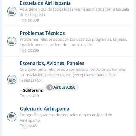
Escuela de AirHispania
Aqui tienen cabida todos los temas relacionados con la Escuela
de AirHispania
Topics:
338
Problemas Técnicos
Problemas relacionados con los distintos programas, tarjetas,
joystick, pedales, ordenador, monitor, etc.
Topics:
206
Escenarios, Aviones, Paneles
Cualquier tema relacionado con Escenarios, Aviones, Paneles,
su instalación, problemas, etc. (excepto escenarios Foto-
realistas FSX).
Airbus A350
⊢
Subforum:
Topics:
419
Galería de Airhispania
Fotografías y vídeos de los vuelos dentro de la red de
AirHispania.
Topics:
43