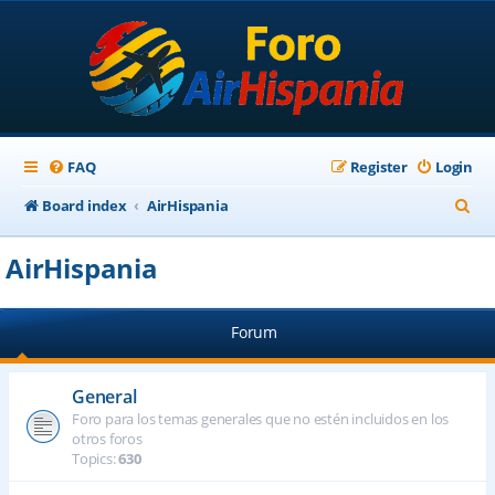
FAQ
Register
Login
S
Board index
AirHispania
e
AirHispania
a
r
Forum
c
h
General
Foro para los temas generales que no estén incluidos en los
otros foros
Topics:
630