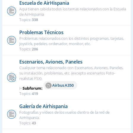
Escuela de AirHispania
Aqui tienen cabida todos los temas relacionados con la Escuela
de AirHispania
Topics:
338
Problemas Técnicos
Problemas relacionados con los distintos programas, tarjetas,
joystick, pedales, ordenador, monitor, etc.
Topics:
206
Escenarios, Aviones, Paneles
Cualquier tema relacionado con Escenarios, Aviones, Paneles,
su instalación, problemas, etc. (excepto escenarios Foto-
realistas FSX).
Airbus A350
⊢
Subforum:
Topics:
419
Galería de Airhispania
Fotografías y vídeos de los vuelos dentro de la red de
AirHispania.
Topics:
43