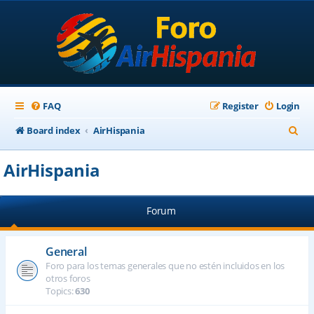
FAQ
Register
Login
S
Board index
AirHispania
e
AirHispania
a
r
Forum
c
h
General
Foro para los temas generales que no estén incluidos en los
otros foros
Topics:
630