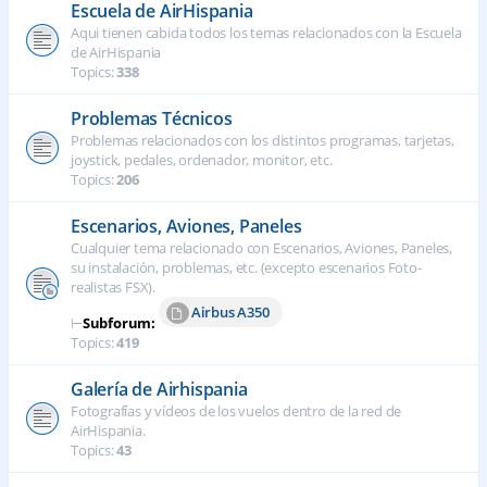
Escuela de AirHispania
Aqui tienen cabida todos los temas relacionados con la Escuela
de AirHispania
Topics:
338
Problemas Técnicos
Problemas relacionados con los distintos programas, tarjetas,
joystick, pedales, ordenador, monitor, etc.
Topics:
206
Escenarios, Aviones, Paneles
Cualquier tema relacionado con Escenarios, Aviones, Paneles,
su instalación, problemas, etc. (excepto escenarios Foto-
realistas FSX).
Airbus A350
⊢
Subforum:
Topics:
419
Galería de Airhispania
Fotografías y vídeos de los vuelos dentro de la red de
AirHispania.
Topics:
43