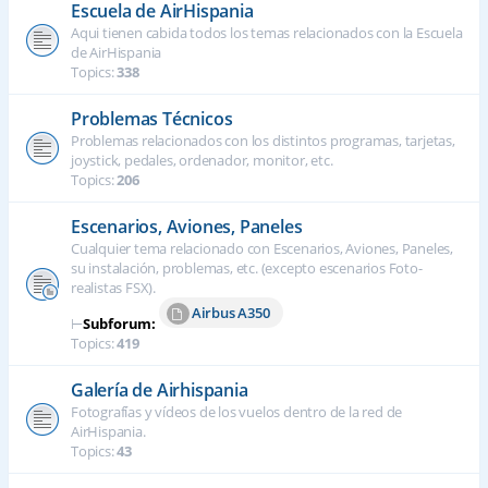
Escuela de AirHispania
Aqui tienen cabida todos los temas relacionados con la Escuela
de AirHispania
Topics:
338
Problemas Técnicos
Problemas relacionados con los distintos programas, tarjetas,
joystick, pedales, ordenador, monitor, etc.
Topics:
206
Escenarios, Aviones, Paneles
Cualquier tema relacionado con Escenarios, Aviones, Paneles,
su instalación, problemas, etc. (excepto escenarios Foto-
realistas FSX).
Airbus A350
⊢
Subforum:
Topics:
419
Galería de Airhispania
Fotografías y vídeos de los vuelos dentro de la red de
AirHispania.
Topics:
43