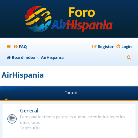
FAQ
Register
Login
S
Board index
AirHispania
e
AirHispania
a
r
Forum
c
h
General
Foro para los temas generales que no estén incluidos en los
otros foros
Topics:
630