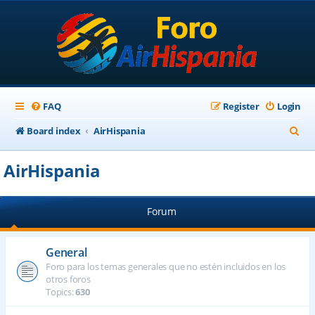
FAQ
Register
Login
S
Board index
AirHispania
e
AirHispania
a
r
Forum
c
h
General
Foro para los temas generales que no estén incluidos en los
otros foros
Topics:
630