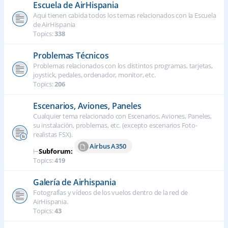
Escuela de AirHispania
Aqui tienen cabida todos los temas relacionados con la Escuela
de AirHispania
Topics:
338
Problemas Técnicos
Problemas relacionados con los distintos programas, tarjetas,
joystick, pedales, ordenador, monitor, etc.
Topics:
206
Escenarios, Aviones, Paneles
Cualquier tema relacionado con Escenarios, Aviones, Paneles,
su instalación, problemas, etc. (excepto escenarios Foto-
realistas FSX).
Airbus A350
⊢
Subforum:
Topics:
419
Galería de Airhispania
Fotografías y vídeos de los vuelos dentro de la red de
AirHispania.
Topics:
43