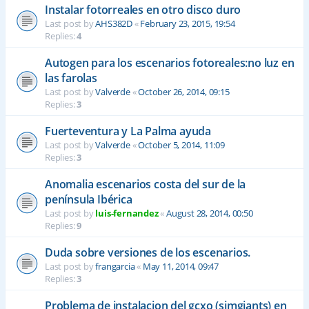
Instalar fotorreales en otro disco duro
Last post by
AHS382D
«
February 23, 2015, 19:54
Replies:
4
Autogen para los escenarios fotoreales:no luz en
las farolas
Last post by
Valverde
«
October 26, 2014, 09:15
Replies:
3
Fuerteventura y La Palma ayuda
Last post by
Valverde
«
October 5, 2014, 11:09
Replies:
3
Anomalia escenarios costa del sur de la
península Ibérica
Last post by
luis-fernandez
«
August 28, 2014, 00:50
Replies:
9
Duda sobre versiones de los escenarios.
Last post by
frangarcia
«
May 11, 2014, 09:47
Replies:
3
Problema de instalacion del gcxo (simgiants) en