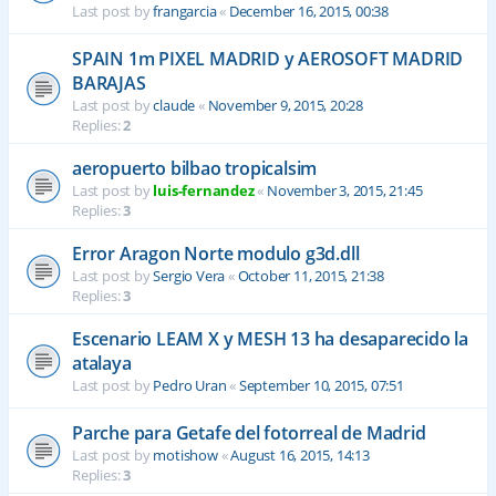
Last post by
frangarcia
«
December 16, 2015, 00:38
SPAIN 1m PIXEL MADRID y AEROSOFT MADRID
BARAJAS
Last post by
claude
«
November 9, 2015, 20:28
Replies:
2
aeropuerto bilbao tropicalsim
Last post by
luis-fernandez
«
November 3, 2015, 21:45
Replies:
3
Error Aragon Norte modulo g3d.dll
Last post by
Sergio Vera
«
October 11, 2015, 21:38
Replies:
3
Escenario LEAM X y MESH 13 ha desaparecido la
atalaya
Last post by
Pedro Uran
«
September 10, 2015, 07:51
Parche para Getafe del fotorreal de Madrid
Last post by
motishow
«
August 16, 2015, 14:13
Replies:
3