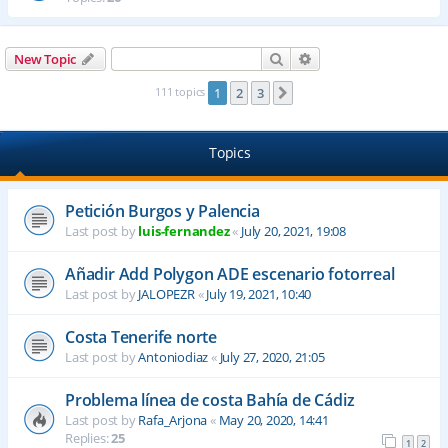
Search
Advanced search
New Topic
111 topics
1
2
3
Next
Topics
Petición Burgos y Palencia
Last post by
luis-fernandez
«
July 20, 2021, 19:08
Añadir Add Polygon ADE escenario fotorreal
Last post by
JALOPEZR
«
July 19, 2021, 10:40
Costa Tenerife norte
Last post by
Antoniodiaz
«
July 27, 2020, 21:05
Problema línea de costa Bahía de Cádiz
Last post by
Rafa_Arjona
«
May 20, 2020, 14:41
Replies:
25
1
2