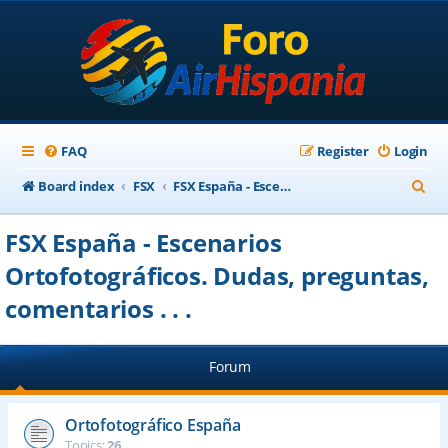
FAQ
Register
Login
S
Board index
FSX
FSX España - Escenarios Ortofotográficos. Dudas, preguntas, comentarios . . .
e
FSX España - Escenarios
a
Ortofotográficos. Dudas, preguntas,
r
comentarios . . .
c
h
Forum
Ortofotográfico España
Topics:
26