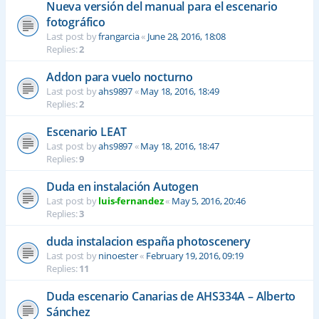
Nueva versión del manual para el escenario
fotográfico
Last post by
frangarcia
«
June 28, 2016, 18:08
Replies:
2
Addon para vuelo nocturno
Last post by
ahs9897
«
May 18, 2016, 18:49
Replies:
2
Escenario LEAT
Last post by
ahs9897
«
May 18, 2016, 18:47
Replies:
9
Duda en instalación Autogen
Last post by
luis-fernandez
«
May 5, 2016, 20:46
Replies:
3
duda instalacion españa photoscenery
Last post by
ninoester
«
February 19, 2016, 09:19
Replies:
11
Duda escenario Canarias de AHS334A – Alberto
Sánchez