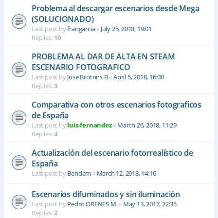
Problema al descargar escenarios desde Mega
(SOLUCIONADO)
Last post by
frangarcia
«
July 25, 2018, 19:01
Replies:
10
PROBLEMA AL DAR DE ALTA EN STEAM
ESCENARIO FOTOGRAFICO
Last post by
Jose Brotons B
«
April 5, 2018, 16:00
Replies:
3
Comparativa con otros escenarios fotograficos
de España
Last post by
luis-fernandez
«
March 26, 2018, 11:29
Replies:
4
Actualización del escenario fotorrealístico de
España
Last post by
Bendem
«
March 12, 2018, 14:16
Escenarios difuminados y sin iluminación
Last post by
Pedro ORENES M.
«
May 13, 2017, 22:35
Replies:
2