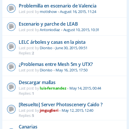
Problemilla en escenario de Valencia
Last post by
motishow
«
August 16, 2015, 11:24
Escenario y parche de LEAB
Last post by
Antoniodiaz
«
August 10, 2015, 10:31
LELC árboles y casas en la pista
Last post by
Dioniso
«
June 30, 2015, 09:51
Replies:
2
¿Problemas entre Mesh 5m y UTX?
Last post by
Dioniso
«
May 16, 2015, 17:50
Descargar mallas
Last post by
luis-fernandez
«
May 14, 2015, 00:44
Replies:
1
[Resuelto] Server Photoscenery Caido ?
Last post by
jmguglieri
«
May 12, 2015, 12:40
Replies:
5
Canarias