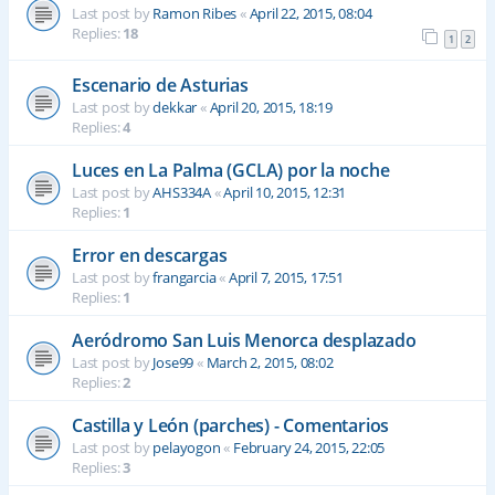
Last post by
Ramon Ribes
«
April 22, 2015, 08:04
Replies:
18
1
2
Escenario de Asturias
Last post by
dekkar
«
April 20, 2015, 18:19
Replies:
4
Luces en La Palma (GCLA) por la noche
Last post by
AHS334A
«
April 10, 2015, 12:31
Replies:
1
Error en descargas
Last post by
frangarcia
«
April 7, 2015, 17:51
Replies:
1
Aeródromo San Luis Menorca desplazado
Last post by
Jose99
«
March 2, 2015, 08:02
Replies:
2
Castilla y León (parches) - Comentarios
Last post by
pelayogon
«
February 24, 2015, 22:05
Replies:
3