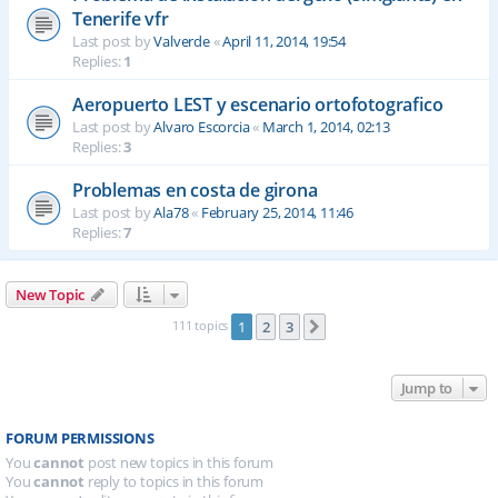
Tenerife vfr
Last post by
Valverde
«
April 11, 2014, 19:54
Replies:
1
Aeropuerto LEST y escenario ortofotografico
Last post by
Alvaro Escorcia
«
March 1, 2014, 02:13
Replies:
3
Problemas en costa de girona
Last post by
Ala78
«
February 25, 2014, 11:46
Replies:
7
New Topic
111 topics
1
2
3
Next
Jump to
FORUM PERMISSIONS
You
cannot
post new topics in this forum
You
cannot
reply to topics in this forum