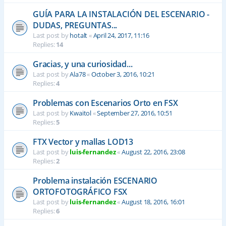
GUÍA PARA LA INSTALACIÓN DEL ESCENARIO -
DUDAS, PREGUNTAS...
Last post by
hotalt
«
April 24, 2017, 11:16
Replies:
14
Gracias, y una curiosidad...
Last post by
Ala78
«
October 3, 2016, 10:21
Replies:
4
Problemas con Escenarios Orto en FSX
Last post by
Kwaitol
«
September 27, 2016, 10:51
Replies:
5
FTX Vector y mallas LOD13
Last post by
luis-fernandez
«
August 22, 2016, 23:08
Replies:
2
Problema instalación ESCENARIO
ORTOFOTOGRÁFICO FSX
Last post by
luis-fernandez
«
August 18, 2016, 16:01
Replies:
6