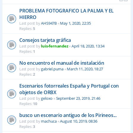
PROBLEMA FOTOGRAFICO LA PALMA Y EL
HIERRO
Last post by
AHS947B
«
May 1, 2020, 22:35
Replies:
5
Consejos tarjeta gráfica
Last post by
luis-fernandez
«
April 18, 2020, 13:34
Replies:
1
No encuentro el manual de instalación
Last post by
gabriel.puma
«
March 11, 2020, 18:27
Replies:
2
Escenarios fotorreales España y Portugal con
objetos de ORBX
Last post by
geloxo
«
September 23, 2019, 21:46
Replies:
10
busco un escenario antiguo de los Pirineos...
Last post by
machuca
«
August 10, 2019, 08:36
Replies:
3