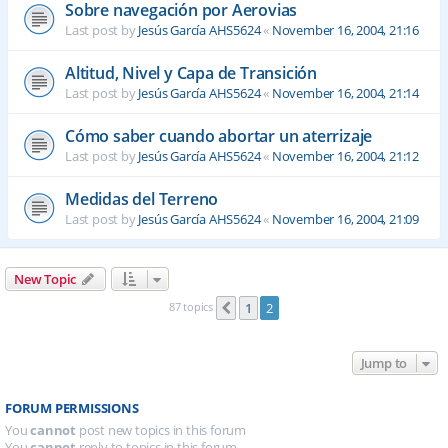
Sobre navegación por Aerovias
Last post by
Jesús García AHS5624
«
November 16, 2004, 21:16
Altitud, Nivel y Capa de Transición
Last post by
Jesús García AHS5624
«
November 16, 2004, 21:14
Cómo saber cuando abortar un aterrizaje
Last post by
Jesús García AHS5624
«
November 16, 2004, 21:12
Medidas del Terreno
Last post by
Jesús García AHS5624
«
November 16, 2004, 21:09
New Topic
87 topics
1
2
Previous
Jump to
FORUM PERMISSIONS
You
cannot
post new topics in this forum
You
cannot
reply to topics in this forum