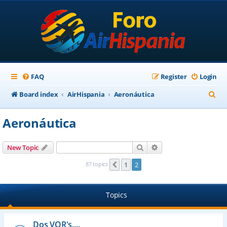
FAQ
Register
Login
S
Board index
AirHispania
Aeronáutica
e
Aeronáutica
a
r
Search
Advanced search
New Topic
c
87 topics
1
2
Previous
h
Topics
Dos VOR's....