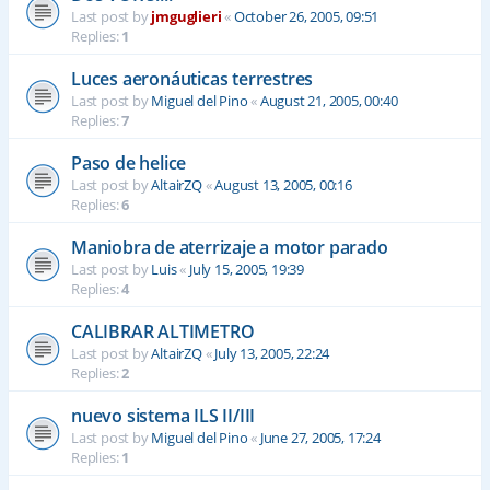
Last post by
jmguglieri
«
October 26, 2005, 09:51
Replies:
1
Luces aeronáuticas terrestres
Last post by
Miguel del Pino
«
August 21, 2005, 00:40
Replies:
7
Paso de helice
Last post by
AltairZQ
«
August 13, 2005, 00:16
Replies:
6
Maniobra de aterrizaje a motor parado
Last post by
Luis
«
July 15, 2005, 19:39
Replies:
4
CALIBRAR ALTIMETRO
Last post by
AltairZQ
«
July 13, 2005, 22:24
Replies:
2
nuevo sistema ILS II/III
Last post by
Miguel del Pino
«
June 27, 2005, 17:24
Replies:
1