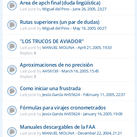
Area de apch final (duda lingüística)
Last post by
Miguel del Pino
«
June 26, 2005, 23:27
Rutas superiores (un par de dudas)
Last post by
Miguel del Pino
«
May 16, 2005, 00:27
"LOS TRUCOS DE AVIADOR"
Last post by
MANUEL MOLINA
«
April 21, 2005, 19:33
Replies:
6
Aproximaciones de no precisión
Last post by
AHS6139
«
March 16, 2005, 15:45
Replies:
5
Como iniciar una frustrada
Last post by
Jesús García AHS5624
«
February 11, 2005, 22:37
Fórmulas para virajes cronometrados
Last post by
Jesús García AHS5624
«
January 16, 2005, 19:09
Manuales descargables de la FAA
Last post by
MANUEL MOLINA
«
December 22, 2004, 21:21