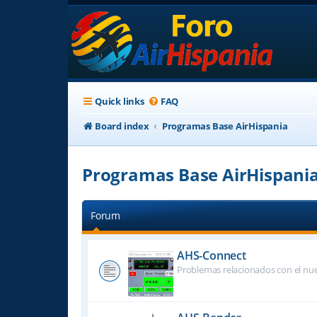
Quick links
FAQ
Board index
Programas Base AirHispania
Programas Base AirHispani
Forum
AHS-Connect
Problemas relacionados con el nu