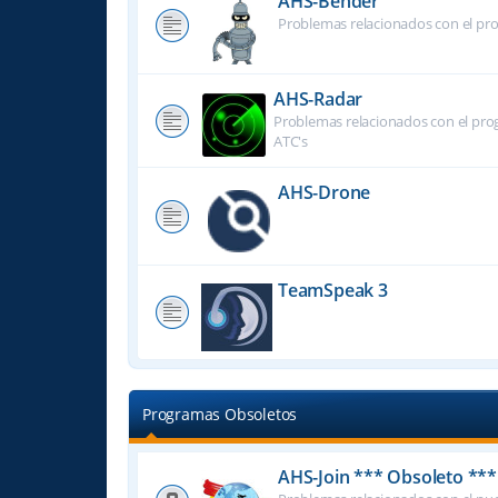
AHS-Bender
Problemas relacionados con el pr
AHS-Radar
Problemas relacionados con el prog
ATC's
AHS-Drone
TeamSpeak 3
Programas Obsoletos
AHS-Join *** Obsoleto ***