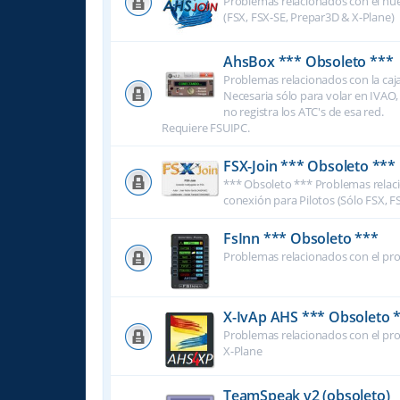
Problemas relacionados con el nu
(FSX, FSX-SE, Prepar3D & X-Plane)
AhsBox *** Obsoleto ***
Problemas relacionados con la caj
Necesaria sólo para volar en IVAO,
no registra los ATC's de esa red.
Requiere FSUIPC.
FSX-Join *** Obsoleto ***
*** Obsoleto *** Problemas relac
conexión para Pilotos (Sólo FSX, 
FsInn *** Obsoleto ***
Problemas relacionados con el pr
X-IvAp AHS *** Obsoleto 
Problemas relacionados con el pr
X-Plane
TeamSpeak v2 (obsoleto)