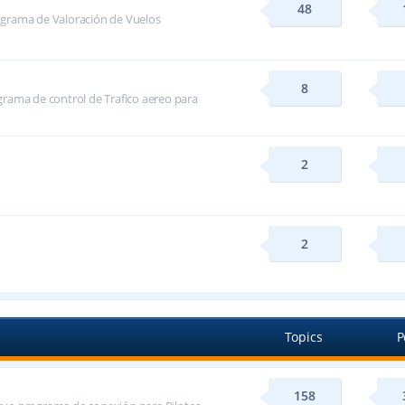
48
ograma de Valoración de Vuelos
8
rama de control de Trafico aereo para
2
2
Topics
P
158