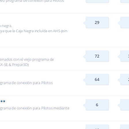
evo programa de conexión para Pilotos
29
a-negra.
 ya que la Caja Negra incluída en AHS-Join
72
ionados con el viejo programa de
FSX-SE & Prepar3D)
64
ograma de conexión para Pilotos
***
6
ograma de conexión para Pilotos mediante