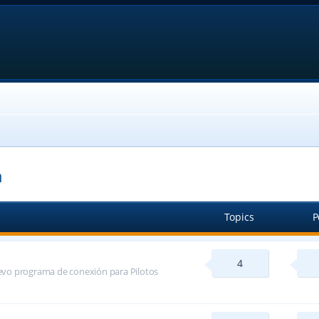
a
Topics
P
4
evo programa de conexión para Pilotos