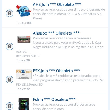
AHS-Join *** Obsoleto ***
Problemas relacionados con el nuevo programa de
conexión para Pilotos (FSX, FSX-SE, Prepar3D & X-
Plane)
Topics:
158
AhsBox *** Obsoleto ***
Problemas relacionados con la caja-negra.
Necesaria sólo para volar en IVAO, ya que la Caja
Negra incluída en AHS-Join no registra los ATC's de
esa red.
Requiere FSUIPC.
Topics:
29
FSX-Join *** Obsoleto ***
*** Obsoleto *** Problemas relacionados con el
viejo programa de conexión para Pilotos (Sólo FSX,
FSX-SE & Prepar3D)
Topics:
72
FsInn *** Obsoleto ***
Problemas relacionados con el programa de
conexión para Pilotos