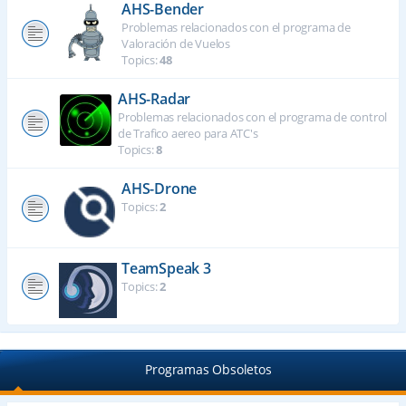
AHS-Bender
Problemas relacionados con el programa de
Valoración de Vuelos
Topics:
48
AHS-Radar
Problemas relacionados con el programa de control
de Trafico aereo para ATC's
Topics:
8
AHS-Drone
Topics:
2
TeamSpeak 3
Topics:
2
Programas Obsoletos