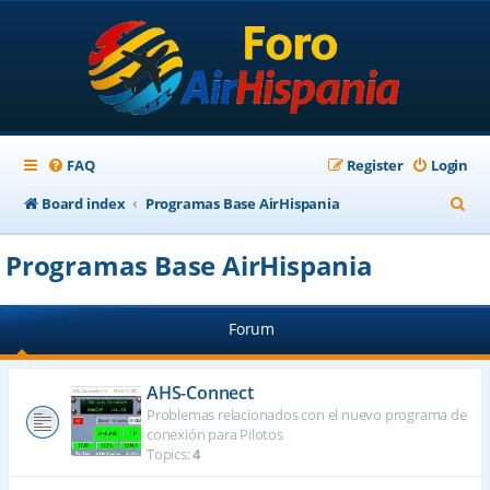
FAQ
Register
Login
S
Board index
Programas Base AirHispania
e
Programas Base AirHispania
a
r
Forum
c
h
AHS-Connect
Problemas relacionados con el nuevo programa de
conexión para Pilotos
Topics:
4