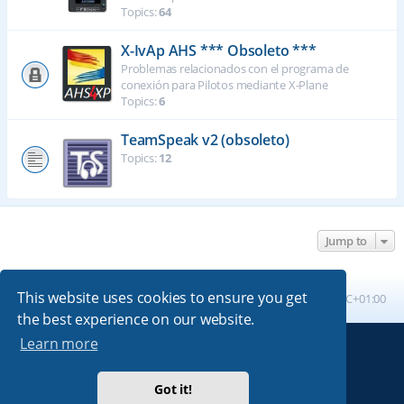
Topics:
64
X-IvAp AHS *** Obsoleto ***
Problemas relacionados con el programa de
conexión para Pilotos mediante X-Plane
Topics:
6
TeamSpeak v2 (obsoleto)
Topics:
12
Jump to
This website uses cookies to ensure you get
Board index
All times are
UTC+01:00
the best experience on our website.
Learn more
Powered by
phpBB
® Forum Software © phpBB Limited
Absolution style by
Premium phpBB Styles
Got it!