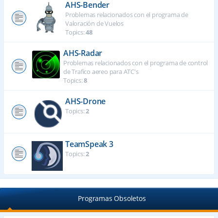
AHS-Bender
Problemas relacionados con el programa de
Valoración de Vuelos
Topics:
48
AHS-Radar
Problemas relacionados con el programa de control
de Trafico aereo para ATC's
Topics:
8
AHS-Drone
Topics:
2
TeamSpeak 3
Topics:
2
Programas Obsoletos