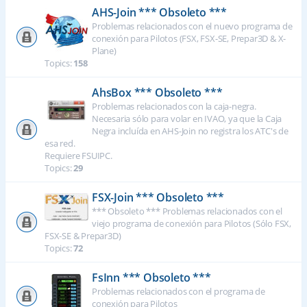
AHS-Join *** Obsoleto ***
Problemas relacionados con el nuevo programa de
conexión para Pilotos (FSX, FSX-SE, Prepar3D & X-
Plane)
Topics:
158
AhsBox *** Obsoleto ***
Problemas relacionados con la caja-negra.
Necesaria sólo para volar en IVAO, ya que la Caja
Negra incluída en AHS-Join no registra los ATC's de
esa red.
Requiere FSUIPC.
Topics:
29
FSX-Join *** Obsoleto ***
*** Obsoleto *** Problemas relacionados con el
viejo programa de conexión para Pilotos (Sólo FSX,
FSX-SE & Prepar3D)
Topics:
72
FsInn *** Obsoleto ***
Problemas relacionados con el programa de
conexión para Pilotos