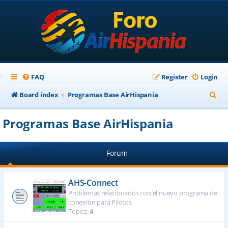
FAQ
Register
Login
S
Board index
Programas Base AirHispania
e
Programas Base AirHispania
a
r
Forum
c
h
AHS-Connect
Problemas relacionados con el nuevo programa de
conexión para Pilotos
Topics:
4