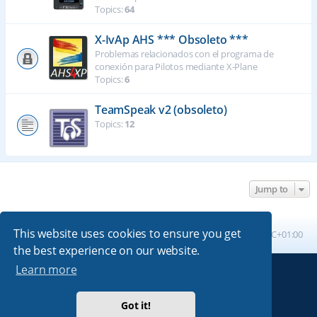
Topics:
64
X-IvAp AHS *** Obsoleto ***
Problemas relacionados con el programa de
conexión para Pilotos mediante X-Plane
Topics:
6
TeamSpeak v2 (obsoleto)
Topics:
12
Jump to
This website uses cookies to ensure you get
Board index
All times are
UTC+01:00
the best experience on our website.
Learn more
Powered by
phpBB
® Forum Software © phpBB Limited
Absolution style by
Premium phpBB Styles
Got it!