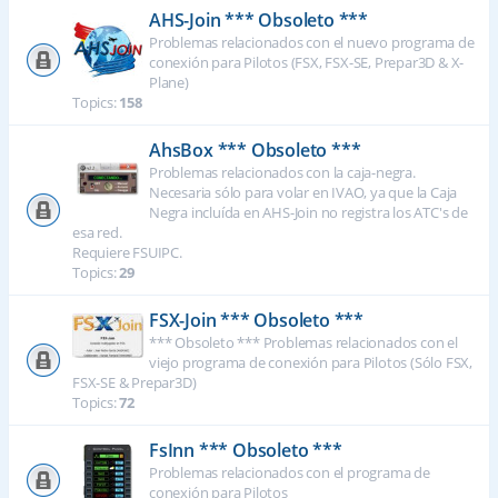
AHS-Join *** Obsoleto ***
Problemas relacionados con el nuevo programa de
conexión para Pilotos (FSX, FSX-SE, Prepar3D & X-
Plane)
Topics:
158
AhsBox *** Obsoleto ***
Problemas relacionados con la caja-negra.
Necesaria sólo para volar en IVAO, ya que la Caja
Negra incluída en AHS-Join no registra los ATC's de
esa red.
Requiere FSUIPC.
Topics:
29
FSX-Join *** Obsoleto ***
*** Obsoleto *** Problemas relacionados con el
viejo programa de conexión para Pilotos (Sólo FSX,
FSX-SE & Prepar3D)
Topics:
72
FsInn *** Obsoleto ***
Problemas relacionados con el programa de
conexión para Pilotos