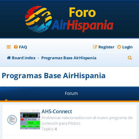
FAQ
Register
Login
S
Board index
Programas Base AirHispania
e
Programas Base AirHispania
a
r
Forum
c
h
AHS-Connect
Problemas relacionados con el nuevo programa de
conexión para Pilotos
Topics:
4