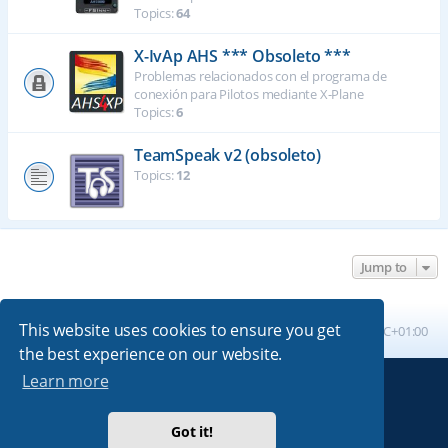
Topics:
64
X-IvAp AHS *** Obsoleto ***
Problemas relacionados con el programa de
conexión para Pilotos mediante X-Plane
Topics:
6
TeamSpeak v2 (obsoleto)
Topics:
12
Jump to
This website uses cookies to ensure you get
Board index
All times are
UTC+01:00
the best experience on our website.
Learn more
Powered by
phpBB
® Forum Software © phpBB Limited
Absolution style by
Premium phpBB Styles
Got it!