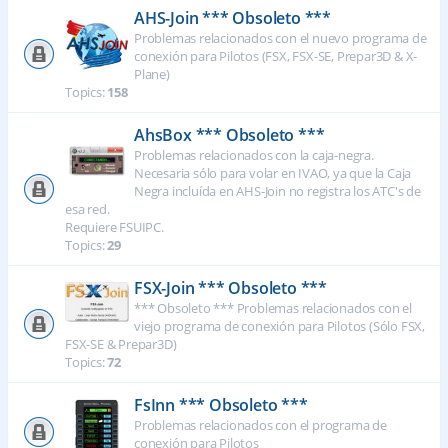
AHS-Join *** Obsoleto ***
Problemas relacionados con el nuevo programa de
conexión para Pilotos (FSX, FSX-SE, Prepar3D & X-
Plane)
Topics:
158
AhsBox *** Obsoleto ***
Problemas relacionados con la caja-negra.
Necesaria sólo para volar en IVAO, ya que la Caja
Negra incluída en AHS-Join no registra los ATC's de
esa red.
Requiere FSUIPC.
Topics:
29
FSX-Join *** Obsoleto ***
*** Obsoleto *** Problemas relacionados con el
viejo programa de conexión para Pilotos (Sólo FSX,
FSX-SE & Prepar3D)
Topics:
72
FsInn *** Obsoleto ***
Problemas relacionados con el programa de
conexión para Pilotos