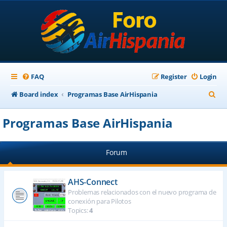
FAQ
Register
Login
S
Board index
Programas Base AirHispania
e
Programas Base AirHispania
a
r
Forum
c
h
AHS-Connect
Problemas relacionados con el nuevo programa de
conexión para Pilotos
Topics:
4