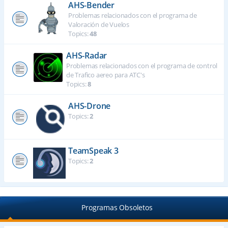
AHS-Bender
Problemas relacionados con el programa de
Valoración de Vuelos
Topics:
48
AHS-Radar
Problemas relacionados con el programa de control
de Trafico aereo para ATC's
Topics:
8
AHS-Drone
Topics:
2
TeamSpeak 3
Topics:
2
Programas Obsoletos