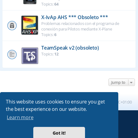
Topics:
64
X-IvAp AHS *** Obsoleto ***
Problemas relacionados con el programa de
conexión para Pilotos mediante X-Plane
Topics:
6
TeamSpeak v2 (obsoleto)
Topics:
12
Jump to
This website uses cookies to ensure you get
Board index
All times are
UTC+01:00
the best experience on our website.
Learn more
Powered by
phpBB
® Forum Software © phpBB Limited
Absolution style by
Premium phpBB Styles
Got it!