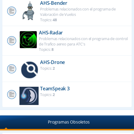
AHS-Bender
Problemas relacionados con el programa de
Valoración de Vuelos
Topics:
48
AHS-Radar
Problemas relacionados con el programa de control
de Trafico aereo para ATC's
Topics:
8
AHS-Drone
Topics:
2
TeamSpeak 3
Topics:
2
Programas Obsoletos