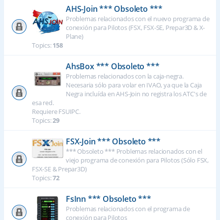
AHS-Join *** Obsoleto ***
Problemas relacionados con el nuevo programa de
conexión para Pilotos (FSX, FSX-SE, Prepar3D & X-
Plane)
Topics:
158
AhsBox *** Obsoleto ***
Problemas relacionados con la caja-negra.
Necesaria sólo para volar en IVAO, ya que la Caja
Negra incluída en AHS-Join no registra los ATC's de
esa red.
Requiere FSUIPC.
Topics:
29
FSX-Join *** Obsoleto ***
*** Obsoleto *** Problemas relacionados con el
viejo programa de conexión para Pilotos (Sólo FSX,
FSX-SE & Prepar3D)
Topics:
72
FsInn *** Obsoleto ***
Problemas relacionados con el programa de
conexión para Pilotos