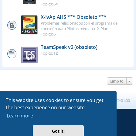
Topics:
64
X-IvAp AHS *** Obsoleto ***
Problemas relacionados con el programa de
conexión para Pilotos mediante X-Plane
Topics:
6
TeamSpeak v2 (obsoleto)
Topics:
12
Jump to
This website uses cookies to ensure you get
Board index
All times are
UTC+01:00
the best experience on our website.
Learn more
Powered by
phpBB
® Forum Software © phpBB Limited
Absolution style by
Premium phpBB Styles
Got it!