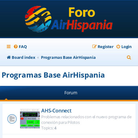
FAQ
Register
Login
S
Board index
Programas Base AirHispania
e
Programas Base AirHispania
a
r
Forum
c
h
AHS-Connect
Problemas relacionados con el nuevo programa de
conexión para Pilotos
Topics:
4